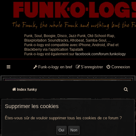
Funk, Soul, Boogie, Disco, Jazz-Funk, Old-School-Rap,
Blaxploitation Soundtracks, Afrobeat, Samba-Soul, ...
Funk-o-logy est compatible avec iPhone, Android, iPad et
Blackberry via l'application Tapatalk
Funk-o-logy est également sur
facebook.com/forum.funkology
Funk-o-logy en bref
S’enregistrer
Connexion
R
Index funky
e
Supprimer les cookies
c
Êtes-vous sûr de vouloir supprimer tous les cookies de ce forum ?
h
e