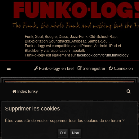
Funk, Soul, Boogie, Disco, Jazz-Funk, Old-School-Rap,
Blaxploitation Soundtracks, Afrobeat, Samba-Soul, ...
Funk-o-logy est compatible avec iPhone, Android, iPad et
Blackberry via l'application Tapatalk
Funk-o-logy est également sur
facebook.com/forum.funkology
Funk-o-logy en bref
S’enregistrer
Connexion
R
Index funky
e
Supprimer les cookies
c
Êtes-vous sûr de vouloir supprimer tous les cookies de ce forum ?
h
e