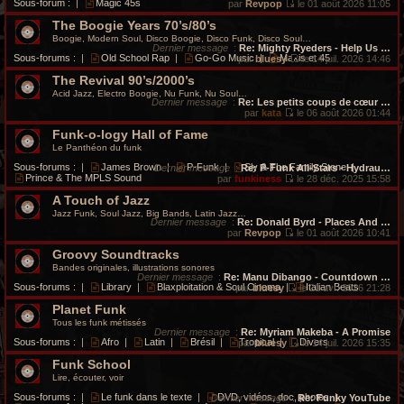
Sous-forum :
|
Magic 45s
par
Revpop
le 01 août 2026 11:05
V
The Boogie Years 70’s/80’s
o
i
Boogie, Modern Soul, Disco Boogie, Disco Funk, Disco Soul…
r
Dernier message
:
Re: Mighty Ryeders - Help Us …
l
Sous-forums :
|
Old School Rap
|
Go-Go Music
|
Maxis et 45
par
bluesy
le 14 juil. 2026 14:46
e
V
d
The Revival 90’s/2000’s
o
e
i
Acid Jazz, Electro Boogie, Nu Funk, Nu Soul…
r
r
Dernier message
:
Re: Les petits coups de cœur …
n
l
par
kata
le 06 août 2026 01:44
i
V
e
e
Funk-o-logy Hall of Fame
o
d
r
i
e
Le Panthéon du funk
m
r
r
e
l
n
Sous-forums :
|
James Brown
|
P-Funk
|
Sly & The Family Stone
|
Dernier message
:
Re: P-Funk All-Stars - Hydrau…
s
e
i
Prince & The MPLS Sound
par
funkiness
le 28 déc. 2025 15:58
s
d
e
V
a
e
r
A Touch of Jazz
o
g
r
m
i
Jazz Funk, Soul Jazz, Big Bands, Latin Jazz…
e
n
e
r
Dernier message
:
Re: Donald Byrd - Places And …
i
s
l
par
Revpop
le 01 août 2026 10:41
e
s
e
V
r
a
Groovy Soundtracks
d
o
m
g
e
i
Bandes originales, illustrations sonores
e
e
r
r
Dernier message
:
Re: Manu Dibango - Countdown …
s
n
l
Sous-forums :
|
Library
|
Blaxploitation & Soul Cinema
|
Italian Beats
par
bluesy
le 21 avr. 2026 21:28
s
i
e
V
a
e
d
Planet Funk
o
g
r
e
i
Tous les funk métissés
e
m
r
r
Dernier message
:
Re: Myriam Makeba - A Promise
e
n
l
Sous-forums :
|
Afro
|
Latin
|
Brésil
|
Tropical
|
Divers
par
bluesy
le 14 juil. 2026 15:35
s
i
e
V
s
e
d
Funk School
o
a
r
e
i
Lire, écouter, voir
g
m
r
r
e
e
n
l
Sous-forums :
|
Le funk dans le texte
|
DVD, vidéos, doc, photos
|
Dernier message
:
Re: Funky YouTube
s