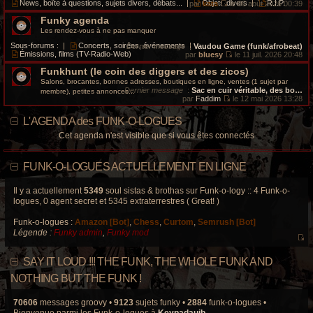
i
e
News, boîte à questions, sujets divers, débats...
|
Objets divers
|
R.I.P.
par
kata
le 06 août 2026 00:39
s
e
d
V
a
r
e
Funky agenda
o
g
m
r
i
Les rendez-vous à ne pas manquer
e
e
n
r
s
i
l
Sous-forums :
|
Concerts, soirées, événements
|
Dernier message
:
Vaudou Game (funk/afrobeat)
s
e
e
Émissions, films (TV-Radio-Web)
par
bluesy
le 11 juil. 2026 20:48
a
r
d
V
g
m
e
Funkhunt (le coin des diggers et des zicos)
o
e
e
r
i
Salons, brocantes, bonnes adresses, boutiques en ligne, ventes (1 sujet par
s
n
r
Dernier message
:
Sac en cuir véritable, des bo…
membre), petites annonces...
s
i
l
par
Faddim
le 12 mai 2026 13:28
a
e
e
V
g
r
d
o
e
L'AGENDA des FUNK-O-LOGUES
m
e
i
e
r
r
Cet agenda n'est visible que si vous êtes connectés
s
n
l
s
i
e
a
e
d
g
r
e
FUNK-O-LOGUES ACTUELLEMENT EN LIGNE
e
m
r
e
n
s
i
Il y a actuellement
5349
soul sistas & brothas sur Funk-o-logy :: 4 Funk-o-
s
e
logues, 0 agent secret et 5345 extraterrestres ( Great! )
a
r
g
m
e
Funk-o-logues :
Amazon [Bot]
,
Chess
,
Curtom
,
Semrush [Bot]
e
s
Légende :
Funky admin
,
Funky mod
s
V
a
o
g
SAY IT LOUD !!! THE FUNK, THE WHOLE FUNK AND
e
i
r
NOTHING BUT THE FUNK !
l
e
70606
messages groovy •
9123
sujets funky •
2884
funk-o-logues •
d
Bienvenue parmi les Funk-o-logues à
Keypadauib
.