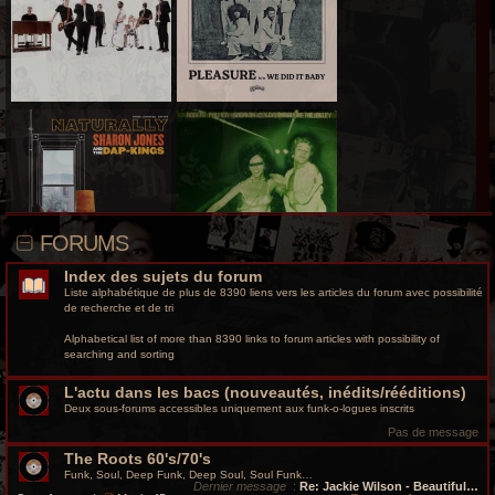
r
c
h
e
g
r
o
FORUMS
o
Index des sujets du forum
v
Liste alphabétique de plus de 8390 liens vers les articles du forum avec possibilité
de recherche et de tri
y
Alphabetical list of more than 8390 links to forum articles with possibility of
searching and sorting
L'actu dans les bacs (nouveautés, inédits/rééditions)
Deux sous-forums accessibles uniquement aux funk-o-logues inscrits
Pas de message
The Roots 60's/70's
Funk, Soul, Deep Funk, Deep Soul, Soul Funk…
Dernier message
:
Re: Jackie Wilson - Beautiful…