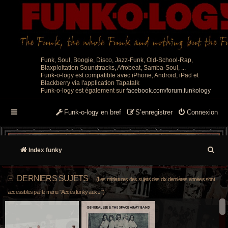
Funk, Soul, Boogie, Disco, Jazz-Funk, Old-School-Rap,
Blaxploitation Soundtracks, Afrobeat, Samba-Soul, ...
Funk-o-logy est compatible avec iPhone, Android, iPad et
Blackberry via l'application Tapatalk
Funk-o-logy est également sur
facebook.com/forum.funkology
Funk-o-logy en bref
S’enregistrer
Connexion
R
Index funky
e
DERNIERS SUJETS
(Les miniatures des sujets des dix dernières années sont
c
accessibles par le menu "Accès funky aux ...")
h
e