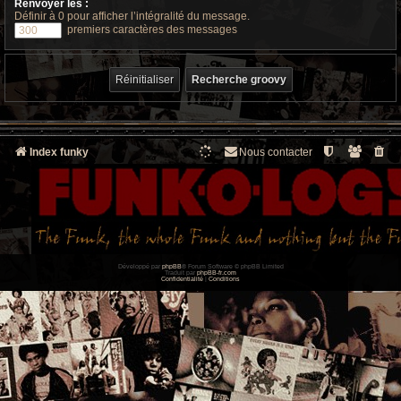
Renvoyer les :
Définir à 0 pour afficher l’intégralité du message.
premiers caractères des messages
Index funky
Nous contacter
Développé par
phpBB
® Forum Software © phpBB Limited
Traduit par
phpBB-fr.com
Confidentialité
|
Conditions