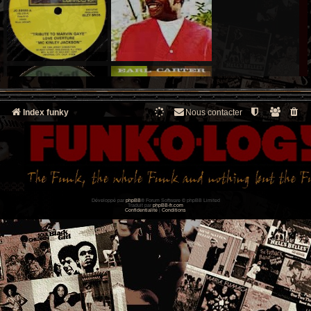
Index funky
Nous contacter
Développé par
phpBB
® Forum Software © phpBB Limited
Traduit par
phpBB-fr.com
Confidentialité
|
Conditions