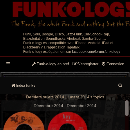
Funk, Soul, Boogie, Disco, Jazz-Funk, Old-School-Rap,
Blaxploitation Soundtracks, Afrobeat, Samba-Soul, ...
Funk-o-logy est compatible avec iPhone, Android, iPad et
Blackberry via l'application Tapatalk
Funk-o-logy est également sur
facebook.com/forum.funkology
Funk-o-logy en bref
S’enregistrer
Connexion
R
Index funky
e
Derniers sujets 2014 | Latest 2014's topics
c
Décembre 2014 | December 2014
h
e