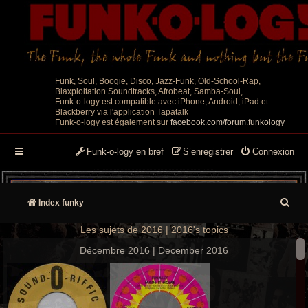
Funk, Soul, Boogie, Disco, Jazz-Funk, Old-School-Rap,
Blaxploitation Soundtracks, Afrobeat, Samba-Soul, ...
Funk-o-logy est compatible avec iPhone, Android, iPad et
Blackberry via l'application Tapatalk
Funk-o-logy est également sur
facebook.com/forum.funkology
Funk-o-logy en bref
S’enregistrer
Connexion
R
Index funky
e
Les sujets de 2016 | 2016's topics
c
Décembre 2016 | December 2016
h
e