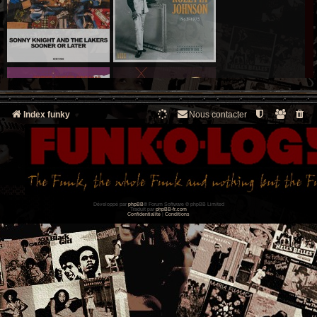
Index funky
Nous contacter
Développé par
phpBB
® Forum Software © phpBB Limited
Traduit par
phpBB-fr.com
Confidentialité
|
Conditions