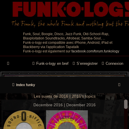
Funk, Soul, Boogie, Disco, Jazz-Funk, Old-School-Rap,
Blaxploitation Soundtracks, Afrobeat, Samba-Soul, ...
Funk-o-logy est compatible avec iPhone, Android, iPad et
Blackberry via l'application Tapatalk
Funk-o-logy est également sur
facebook.com/forum.funkology
Funk-o-logy en bref
S’enregistrer
Connexion
R
Index funky
e
Les sujets de 2016 | 2016's topics
c
Décembre 2016 | December 2016
h
e