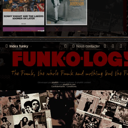
Index funky
Nous contacter
Développé par
phpBB
® Forum Software © phpBB Limited
Traduit par
phpBB-fr.com
Confidentialité
|
Conditions