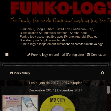
Funk, Soul, Boogie, Disco, Jazz-Funk, Old-School-Rap,
Blaxploitation Soundtracks, Afrobeat, Samba-Soul, ...
Funk-o-logy est compatible avec iPhone, Android, iPad et
Blackberry via l'application Tapatalk
Funk-o-logy est également sur
facebook.com/forum.funkology
Funk-o-logy en bref
S’enregistrer
Connexion
R
Index funky
e
Les sujets de 2017 | 2017's topics
c
Décembre 2017 | December 2017
h
e