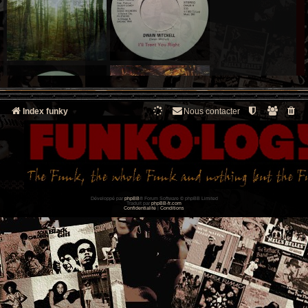
Index funky
Nous contacter
Développé par
phpBB
® Forum Software © phpBB Limited
Traduit par
phpBB-fr.com
Confidentialité
|
Conditions