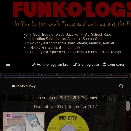
Funk, Soul, Boogie, Disco, Jazz-Funk, Old-School-Rap,
Blaxploitation Soundtracks, Afrobeat, Samba-Soul, ...
Funk-o-logy est compatible avec iPhone, Android, iPad et
Blackberry via l'application Tapatalk
Funk-o-logy est également sur
facebook.com/forum.funkology
Funk-o-logy en bref
S’enregistrer
Connexion
R
Index funky
e
Les sujets de 2017 | 2017's topics
c
Décembre 2017 | December 2017
h
e