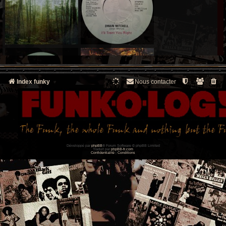
Index funky
Nous contacter
Développé par
phpBB
® Forum Software © phpBB Limited
Traduit par
phpBB-fr.com
Confidentialité
|
Conditions