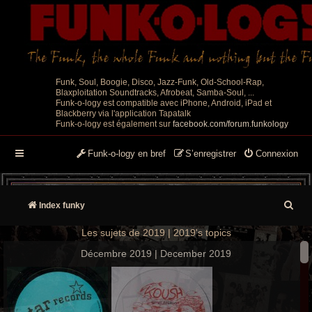
Funk, Soul, Boogie, Disco, Jazz-Funk, Old-School-Rap,
Blaxploitation Soundtracks, Afrobeat, Samba-Soul, ...
Funk-o-logy est compatible avec iPhone, Android, iPad et
Blackberry via l'application Tapatalk
Funk-o-logy est également sur
facebook.com/forum.funkology
Funk-o-logy en bref
S’enregistrer
Connexion
R
Index funky
e
Les sujets de 2019 | 2019's topics
c
Décembre 2019 | December 2019
h
e