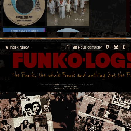
Index funky
Nous contacter
Développé par
phpBB
® Forum Software © phpBB Limited
Traduit par
phpBB-fr.com
Confidentialité
|
Conditions