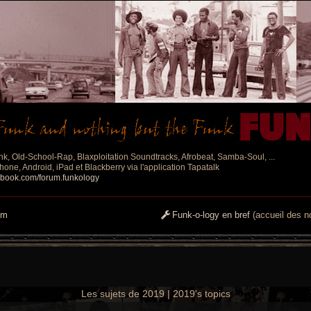
nk, Old-School-Rap, Blaxploitation Soundtracks, Afrobeat, Samba-Soul, ...
one, Android, iPad et Blackberry via l'application Tapatalk
ebook.com/forum.funkology
um
Funk-o-logy en bref
(accueil des no
Les sujets de 2019 | 2019's topics