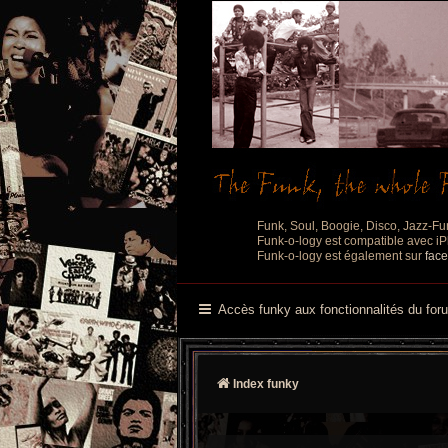
Funk, Soul, Boogie, Disco, Jazz-Fu
Funk-o-logy est compatible avec iPh
Funk-o-logy est également sur
fac
Accès funky aux fonctionnalités du for
Index funky