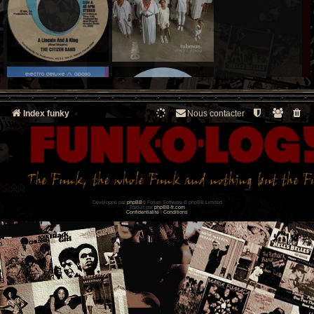
Index funky
Nous contacter
Développé par
phpBB
® Forum Software © phpBB Limited
Traduit par
phpBB-fr.com
Confidentialité
|
Conditions