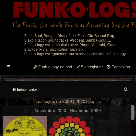
Funk, Soul, Boogie, Disco, Jazz-Funk, Old-School-Rap,
Blaxploitation Soundtracks, Afrobeat, Samba-Soul, ...
Funk-o-logy est compatible avec iPhone, Android, iPad et
Blackberry via l'application Tapatalk
Funk-o-logy est également sur
facebook.com/forum.funkology
Funk-o-logy en bref
S’enregistrer
Connexion
R
Index funky
e
Les sujets de 2020 | 2020's topics
c
Novembre 2020 | November 2020
h
e