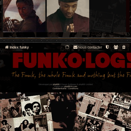
Index funky
Nous contacter
Développé par
phpBB
® Forum Software © phpBB Limited
Traduit par
phpBB-fr.com
Confidentialité
|
Conditions