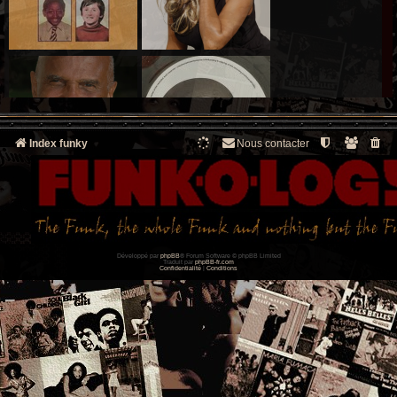
Index funky
Nous contacter
Développé par
phpBB
® Forum Software © phpBB Limited
Traduit par
phpBB-fr.com
Confidentialité
|
Conditions