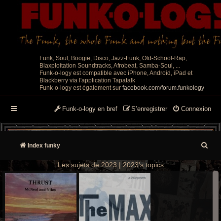
Funk, Soul, Boogie, Disco, Jazz-Funk, Old-School-Rap,
Blaxploitation Soundtracks, Afrobeat, Samba-Soul, ...
Funk-o-logy est compatible avec iPhone, Android, iPad et
Blackberry via l'application Tapatalk
Funk-o-logy est également sur
facebook.com/forum.funkology
Funk-o-logy en bref
S’enregistrer
Connexion
R
Index funky
e
Les sujets de 2023 | 2023's topics
c
h
e