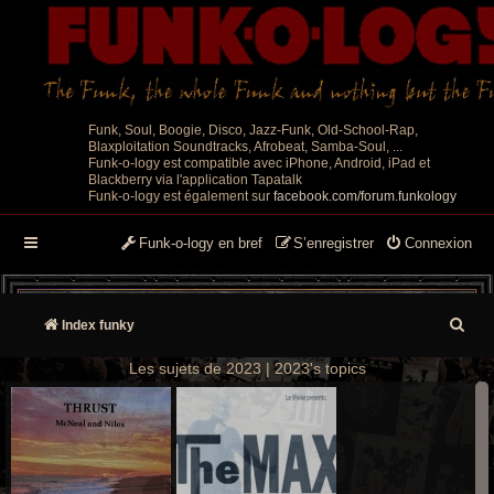
Funk, Soul, Boogie, Disco, Jazz-Funk, Old-School-Rap,
Blaxploitation Soundtracks, Afrobeat, Samba-Soul, ...
Funk-o-logy est compatible avec iPhone, Android, iPad et
Blackberry via l'application Tapatalk
Funk-o-logy est également sur
facebook.com/forum.funkology
Funk-o-logy en bref
S’enregistrer
Connexion
R
Index funky
e
Les sujets de 2023 | 2023's topics
c
h
e