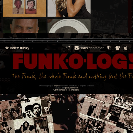
Index funky
Nous contacter
Développé par
phpBB
® Forum Software © phpBB Limited
Traduit par
phpBB-fr.com
Confidentialité
|
Conditions