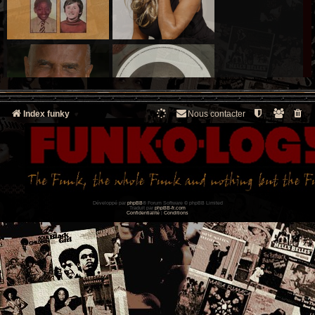
Index funky
Nous contacter
Développé par
phpBB
® Forum Software © phpBB Limited
Traduit par
phpBB-fr.com
Confidentialité
|
Conditions