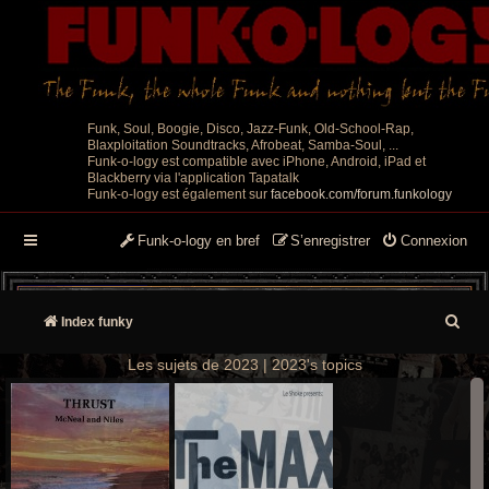
Funk, Soul, Boogie, Disco, Jazz-Funk, Old-School-Rap,
Blaxploitation Soundtracks, Afrobeat, Samba-Soul, ...
Funk-o-logy est compatible avec iPhone, Android, iPad et
Blackberry via l'application Tapatalk
Funk-o-logy est également sur
facebook.com/forum.funkology
Funk-o-logy en bref
S’enregistrer
Connexion
R
Index funky
e
Les sujets de 2023 | 2023's topics
c
h
e