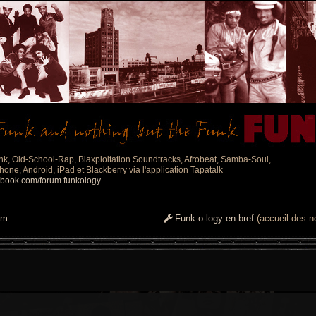
nk, Old-School-Rap, Blaxploitation Soundtracks, Afrobeat, Samba-Soul, ...
one, Android, iPad et Blackberry via l'application Tapatalk
ebook.com/forum.funkology
um
Funk-o-logy en bref
(accueil des no