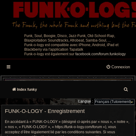
Funk, Soul, Boogie, Disco, Jazz-Funk, Old-School-Rap,
Blaxploitation Soundtracks, Afrobeat, Samba-Soul, ...
Funk-o-logy est compatible avec iPhone, Android, iPad et
Blackberry via l'application Tapatalk
Funk-o-logy est également sur
facebook.com/forum.funkology
Connexion
R
Index funky
e
Langue :
c
FUNK-O-LOGY - Enregistrement
h
En accédant à « FUNK-O-LOGY » (désigné ci-après par « nous », « notre »,
« nos », « FUNK-O-LOGY », « https://funk-o-logy.com/forum »), vous
e
acceptez d’être légalement lié par les conditions suivantes. Si vous