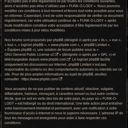
n’acceptez pas d’être légalement lié par toutes les conditions suivantes,
r
alors n’accédez pas et/ou n’utilisez pas « FUNK-O-LOGY ». Nous pouvons
c
modifier ces conditions à tout moment et ferons tout notre possible pour vous
en informer. Cependant, il est de votre responsabilité de vérifier ce document
h
régulièrement, car votre utilisation continue de « FUNK-O-LOGY » après
toute modification constitue votre acceptation d’être légalement lié par les
e
conditions mises à jour et/ou modifiées.
g
Nos forums sont propulsés par phpBB (désigné ci-après par « ils », « eux »,
« leur », « logiciel phpBB », « www.phpbb.com », « phpBB Limited »,
r
« Équipes phpBB »), une solution de forum publiée sous la «
GNU General Public License v2
» (désignée ci-après par « GPL ») et
o
téléchargeable depuis
www.phpbb.com
. Le logiciel phpBB facilite
uniquement les discussions sur Internet ; phpBB Limited n’est pas
o
responsable du contenu ou des comportements autorisés ou interdits sur ce
site. Pour de plus amples informations au sujet de phpBB, veuillez
v
consulter :
https://www.phpbb.com/
.
y
Vous acceptez de ne pas publier de contenu abusif, obscène, vulgaire,
diffamatoire, haineux, menaçant, à caractère sexuel ou tout autre contenu
illicite, que ce soit en vertu des lois de votre pays, du pays où « FUNK-O-
LOGY » est hébergé ou du droit international. Une telle action peut entraîner
votre bannissement immédiat et permanent, avec une notification à votre
fournisseur d’accès à Internet si nous le jugeons nécessaire. L’adresse IP de
tous les messages est enregistrée pour aider à faire respecter ces
conditions.