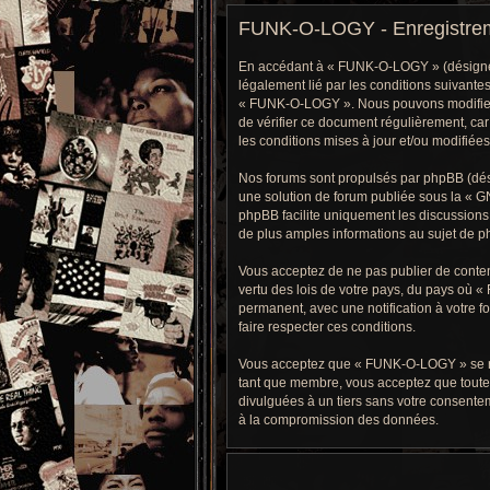
FUNK-O-LOGY - Enregistre
En accédant à « FUNK-O-LOGY » (désigné ci
légalement lié par les conditions suivantes
« FUNK-O-LOGY ». Nous pouvons modifier ce
de vérifier ce document régulièrement, car
les conditions mises à jour et/ou modifiées
Nos forums sont propulsés par phpBB (dési
une solution de forum publiée sous la «
GN
phpBB facilite uniquement les discussions 
de plus amples informations au sujet de ph
Vous acceptez de ne pas publier de contenu
vertu des lois de votre pays, du pays où 
permanent, avec une notification à votre f
faire respecter ces conditions.
Vous acceptez que « FUNK-O-LOGY » se réser
tant que membre, vous acceptez que toute
divulguées à un tiers sans votre consente
à la compromission des données.