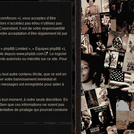
com/forum »), vous acceptez d’être
alors n’accédez pas et/ou n’utilisez pas
ependant, il est de votre responsabilité
otre acceptation d’être légalement lié par
, « phpBB Limited », « Équipes phpBB »),
ble depuis
www.phpbb.com
. Le logiciel
 autorisés ou interdits sur ce site. Pour
out autre contenu illicite, que ce soit en
îner votre bannissement immédiat et
es messages est enregistrée pour aider à
 tout moment, à notre seule discrétion. En
Bien que ces informations ne soient pas
ntative de piratage qui pourrait conduire