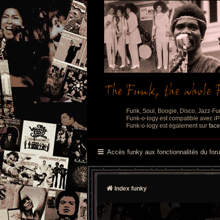
Funk, Soul, Boogie, Disco, Jazz-Fu
Funk-o-logy est compatible avec iPh
Funk-o-logy est également sur
fac
Accès funky aux fonctionnalités du for
Index funky