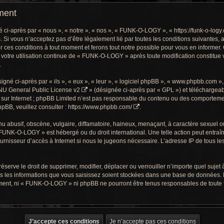
ment
-après par « nous », « notre », « nos », « FUNK-O-LOGY », « https://funk-o-logy.
. Si vous n’acceptez pas d’être légalement lié par toutes les conditions suivantes, 
s conditions à tout moment et ferons tout notre possible pour vous en informer. C
 votre utilisation continue de « FUNK-O-LOGY » après toute modification constitue v
.
gné ci-après par « ils », « eux », « leur », « logiciel phpBB », « www.phpbb.com »
U General Public License v2
» (désignée ci-après par « GPL ») et téléchargea
sur Internet ; phpBB Limited n’est pas responsable du contenu ou des comportements
pBB, veuillez consulter :
https://www.phpbb.com/
.
 abusif, obscène, vulgaire, diffamatoire, haineux, menaçant, à caractère sexuel ou t
« FUNK-O-LOGY » est hébergé ou du droit international. Une telle action peut entra
ournisseur d’accès à Internet si nous le jugeons nécessaire. L’adresse IP de tous l
ve le droit de supprimer, modifier, déplacer ou verrouiller n’importe quel sujet à
s les informations que vous saisissez soient stockées dans une base de données. 
ment, ni « FUNK-O-LOGY » ni phpBB ne pourront être tenus responsables de toute te