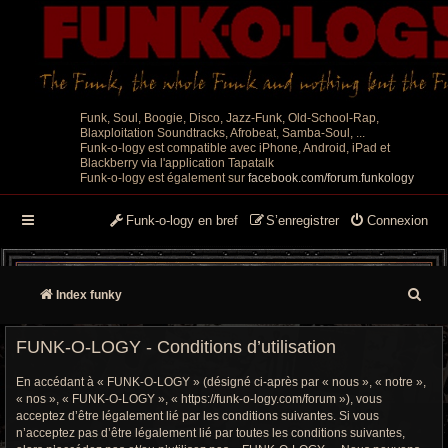
Funk, Soul, Boogie, Disco, Jazz-Funk, Old-School-Rap,
Blaxploitation Soundtracks, Afrobeat, Samba-Soul, ...
Funk-o-logy est compatible avec iPhone, Android, iPad et
Blackberry via l'application Tapatalk
Funk-o-logy est également sur
facebook.com/forum.funkology
Funk-o-logy en bref
S’enregistrer
Connexion
R
Index funky
e
FUNK-O-LOGY - Conditions d’utilisation
c
En accédant à « FUNK-O-LOGY » (désigné ci-après par « nous », « notre »,
h
« nos », « FUNK-O-LOGY », « https://funk-o-logy.com/forum »), vous
acceptez d’être légalement lié par les conditions suivantes. Si vous
e
n’acceptez pas d’être légalement lié par toutes les conditions suivantes,