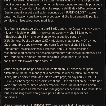
alors n’accédez pas et/ou n’utilisez pas « FUNK-O-LOGY ». Nous pouvons
r
modifier ces conditions à tout moment et ferons tout notre possible pour vous
en informer. Cependant, il est de votre responsabilité de vérifier ce document
c
régulièrement, car votre utilisation continue de « FUNK-O-LOGY » après
h
toute modification constitue votre acceptation d’être légalement lié par les
conditions mises à jour et/ou modifiées.
e
Nos forums sont propulsés par phpBB (désigné ci-après par « ils », « eux »,
g
« leur », « logiciel phpBB », « www.phpbb.com », « phpBB Limited »,
« Équipes phpBB »), une solution de forum publiée sous la «
r
GNU General Public License v2
» (désignée ci-après par « GPL ») et
téléchargeable depuis
www.phpbb.com
. Le logiciel phpBB facilite
o
uniquement les discussions sur Internet ; phpBB Limited n’est pas
responsable du contenu ou des comportements autorisés ou interdits sur ce
o
site. Pour de plus amples informations au sujet de phpBB, veuillez
consulter :
https://www.phpbb.com/
.
v
Vous acceptez de ne pas publier de contenu abusif, obscène, vulgaire,
y
diffamatoire, haineux, menaçant, à caractère sexuel ou tout autre contenu
illicite, que ce soit en vertu des lois de votre pays, du pays où « FUNK-O-
LOGY » est hébergé ou du droit international. Une telle action peut entraîner
votre bannissement immédiat et permanent, avec une notification à votre
fournisseur d’accès à Internet si nous le jugeons nécessaire. L’adresse IP de
tous les messages est enregistrée pour aider à faire respecter ces
conditions.
Vous acceptez que « FUNK-O-LOGY » se réserve le droit de supprimer,