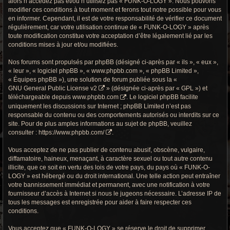
alors n’accédez pas et/ou n’utilisez pas « FUNK-O-LOGY ». Nous pouvons
r
modifier ces conditions à tout moment et ferons tout notre possible pour vous
en informer. Cependant, il est de votre responsabilité de vérifier ce document
c
régulièrement, car votre utilisation continue de « FUNK-O-LOGY » après
h
toute modification constitue votre acceptation d’être légalement lié par les
conditions mises à jour et/ou modifiées.
e
Nos forums sont propulsés par phpBB (désigné ci-après par « ils », « eux »,
g
« leur », « logiciel phpBB », « www.phpbb.com », « phpBB Limited »,
« Équipes phpBB »), une solution de forum publiée sous la «
r
GNU General Public License v2
» (désignée ci-après par « GPL ») et
téléchargeable depuis
www.phpbb.com
. Le logiciel phpBB facilite
o
uniquement les discussions sur Internet ; phpBB Limited n’est pas
responsable du contenu ou des comportements autorisés ou interdits sur ce
o
site. Pour de plus amples informations au sujet de phpBB, veuillez
consulter :
https://www.phpbb.com/
.
v
Vous acceptez de ne pas publier de contenu abusif, obscène, vulgaire,
y
diffamatoire, haineux, menaçant, à caractère sexuel ou tout autre contenu
illicite, que ce soit en vertu des lois de votre pays, du pays où « FUNK-O-
LOGY » est hébergé ou du droit international. Une telle action peut entraîner
votre bannissement immédiat et permanent, avec une notification à votre
fournisseur d’accès à Internet si nous le jugeons nécessaire. L’adresse IP de
tous les messages est enregistrée pour aider à faire respecter ces
conditions.
Vous acceptez que « FUNK-O-LOGY » se réserve le droit de supprimer,