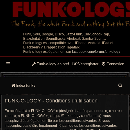
Funk, Soul, Boogie, Disco, Jazz-Funk, Old-School-Rap,
Blaxploitation Soundtracks, Afrobeat, Samba-Soul, ...
Funk-o-logy est compatible avec iPhone, Android, iPad et
Blackberry via l'application Tapatalk
Funk-o-logy est également sur
facebook.com/forum.funkology
Funk-o-logy en bref
S’enregistrer
Connexion
R
Index funky
e
FUNK-O-LOGY - Conditions d’utilisation
c
En accédant à « FUNK-O-LOGY » (désigné ci-après par « nous », « notre »,
h
« nos », « FUNK-O-LOGY », « https://funk-o-logy.com/forum »), vous
acceptez d’être légalement lié par les conditions suivantes. Si vous
e
n’acceptez pas d’être légalement lié par toutes les conditions suivantes,