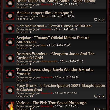
Rheet Taylor feat. Sonny Smith - Super Spook
Dernier message par
Wonder B
«
02 févr. 2019 15:38
Réponses :
4
Meilleur rapport film / musique ?
Dernier message par
bluesy
«
18 janv. 2019 22:44
Réponses :
17
1
2
Galt MacDermot – Cotton Comes To Harlem
Dernier message par
silverfox
«
02 janv. 2019 01:14
Réponses :
6
Sexjuice - "Tammy" Official Motion Picture
Soundtrack
Dernier message par
kata
«
22 juil. 2018 17:07
Réponses :
4
Dominic Frontiere – Cleopatra Jones And The
Casino Of Gold
Dernier message par
funkinspector
«
28 mars 2018 22:15
Réponses :
9
Teresa Graves sings Stevie Wonder & Aretha
Franklin
Dernier message par
Wonder B
«
06 sept. 2017 16:46
Réponses :
1
Foxy Bronx - le fanzine (papier) 100% Blaxploitation
& Cinéma Soul
Dernier message par
Wonder B
«
29 mai 2017 12:54
Réponses :
16
1
2
Various - The Fish That Saved Pittsburgh
Dernier message par
Wonder B
«
27 févr. 2017 19:04
Réponses :
22
1
2