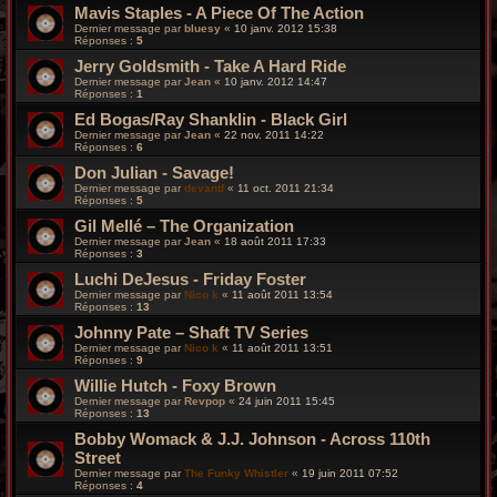
Mavis Staples - A Piece Of The Action
Dernier message par
bluesy
«
10 janv. 2012 15:38
Réponses :
5
Jerry Goldsmith - Take A Hard Ride
Dernier message par
Jean
«
10 janv. 2012 14:47
Réponses :
1
Ed Bogas/Ray Shanklin - Black Girl
Dernier message par
Jean
«
22 nov. 2011 14:22
Réponses :
6
Don Julian - Savage!
Dernier message par
devantf
«
11 oct. 2011 21:34
Réponses :
5
Gil Mellé – The Organization
Dernier message par
Jean
«
18 août 2011 17:33
Réponses :
3
Luchi DeJesus - Friday Foster
Dernier message par
Nico k
«
11 août 2011 13:54
Réponses :
13
Johnny Pate – Shaft TV Series
Dernier message par
Nico k
«
11 août 2011 13:51
Réponses :
9
Willie Hutch - Foxy Brown
Dernier message par
Revpop
«
24 juin 2011 15:45
Réponses :
13
Bobby Womack & J.J. Johnson - Across 110th
Street
Dernier message par
The Funky Whistler
«
19 juin 2011 07:52
Réponses :
4