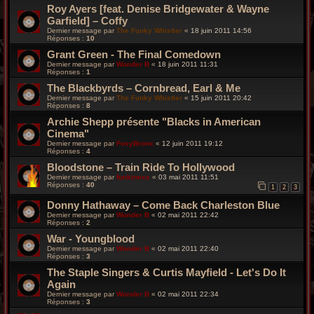
Roy Ayers [feat. Denise Bridgewater & Wayne
Garfield] – Coffy
Dernier message par
The Funky Whistler
«
18 juin 2011 14:56
Réponses :
10
Grant Green - The Final Comedown
Dernier message par
Wonder B
«
18 juin 2011 11:31
Réponses :
1
The Blackbyrds – Cornbread, Earl & Me
Dernier message par
The Funky Whistler
«
15 juin 2011 20:42
Réponses :
8
Archie Shepp présente "Blacks in American
Cinema"
Dernier message par
FoxyBronx
«
12 juin 2011 19:12
Réponses :
4
Bloodstone – Train Ride To Hollywood
Dernier message par
funkiness
«
03 mai 2011 11:51
Réponses :
40
1
2
3
Donny Hathaway – Come Back Charleston Blue
Dernier message par
Wonder B
«
02 mai 2011 22:42
Réponses :
2
War - Youngblood
Dernier message par
Wonder B
«
02 mai 2011 22:40
Réponses :
3
The Staple Singers & Curtis Mayfield - Let's Do It
Again
Dernier message par
Wonder B
«
02 mai 2011 22:34
Réponses :
3