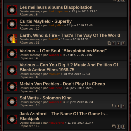
Les meilleurs albums Blaxploitation
Dernier message par
funkinspector
«
25 juin 2016 13:26
Réponses :
6
Curtis Mayfield - Superfly
Dernier message par
funkyslice
«
24 juin 2016 17:46
Réponses :
10
Earth, Wind & Fire - That's The Way Of The World
Dernier message par
FredW
«
16 mars 2016 14:36
Réponses :
32
1
2
3
Various – I Got Soul "Blaxploitation Mood”
Dernier message par
Wonder B
«
27 déc. 2015 21:02
Réponses :
4
Various – Can You Dig It ? Music And Politics Of
Black Action Films 1968-75
Dernier message par
madxav
«
18 févr. 2015 17:03
Réponses :
6
Melvin Van Peebles - Don't Play Us Cheap
Dernier message par
funkiness
«
30 janv. 2015 15:50
Réponses :
2
Sal Watts - Solomon King
Dernier message par
Wonder B
«
08 janv. 2015 02:33
Réponses :
15
1
2
Jack Ashford - The Name Of The Game Is...
Blackjack
Dernier message par
FoxyBronx
«
11 oct. 2014 21:47
Réponses :
16
1
2