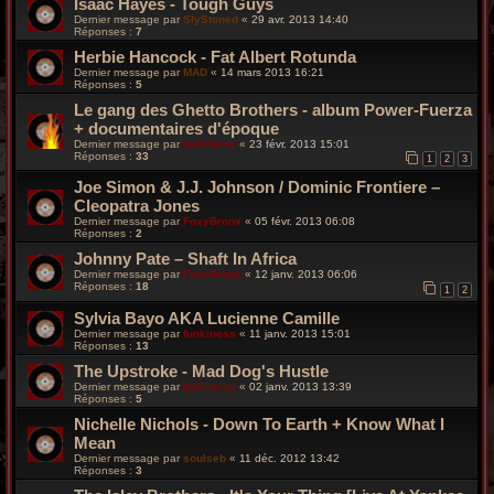
Isaac Hayes - Tough Guys
Dernier message par
SlyStoned
«
29 avr. 2013 14:40
Réponses :
7
Herbie Hancock - Fat Albert Rotunda
Dernier message par
MAD
«
14 mars 2013 16:21
Réponses :
5
Le gang des Ghetto Brothers - album Power-Fuerza
+ documentaires d'époque
Dernier message par
funkiness
«
23 févr. 2013 15:01
Réponses :
33
1
2
3
Joe Simon & J.J. Johnson / Dominic Frontiere –
Cleopatra Jones
Dernier message par
FoxyBronx
«
05 févr. 2013 06:08
Réponses :
2
Johnny Pate ‎– Shaft In Africa
Dernier message par
FoxyBronx
«
12 janv. 2013 06:06
Réponses :
18
1
2
Sylvia Bayo AKA Lucienne Camille
Dernier message par
funkiness
«
11 janv. 2013 15:01
Réponses :
13
The Upstroke - Mad Dog's Hustle
Dernier message par
funkiness
«
02 janv. 2013 13:39
Réponses :
5
Nichelle Nichols - Down To Earth + Know What I
Mean
Dernier message par
soulseb
«
11 déc. 2012 13:42
Réponses :
3