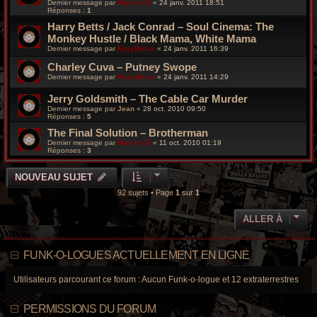
Dernier message par
Wonder B
«
24 janv. 2011 18:51
Réponses :
1
Harry Betts / Jack Conrad – Soul Cinema: The
Monkey Hustle / Black Mama, White Mama
Dernier message par
FoxyBronx
«
24 janv. 2011 16:39
Charley Cuva – Putney Swope
Dernier message par
FoxyBronx
«
24 janv. 2011 14:29
Jerry Goldsmith – The Cable Car Murder
Dernier message par
Jean
«
28 oct. 2010 09:50
Réponses :
5
The Final Solution – Brotherman
Dernier message par
Wonder B
«
11 oct. 2010 01:19
Réponses :
3
NOUVEAU SUJET
92 sujets • Page
1
sur
1
ALLER À
FUNK-O-LOGUES ACTUELLEMENT EN LIGNE
Utilisateurs parcourant ce forum : Aucun Funk-o-logue et 12 extraterrestres
PERMISSIONS DU FORUM