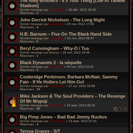
The Isley Brothers - It's Your Thing [Live At Yankee
Stadium]
Dernier message par
FoxyBronx
«
10 déc. 2012 19:10
Réponses :
2
John Derrick Nicholson - The Long Night
Dernier message par
funkiness
«
25 nov. 2012 17:00
Réponses :
4
H.B. Barnum – Five On The Black Hand Side
Dernier message par
funkiness
«
21 nov. 2012 09:37
Réponses :
5
Beryl Cunningham – Why-O / Tua
Dernier message par
bluesy
«
18 nov. 2012 19:48
Réponses :
1
Black Dynamite 2 - la séquelle
Dernier message par
Wonder B
«
05 nov. 2012 01:01
Réponses :
3
Cooleridge Perkinson, Barbara McNair, Sammy
Fain - If He Hollers Let Him Go!
Dernier message par
FoxyBronx
«
17 oct. 2012 18:58
Réponses :
10
Mike Jackson & The Soul Providers – The Revenge
Of Mr Mopoji
Dernier message par
Wonder B
«
13 sept. 2012 08:10
Réponses :
26
1
2
Big Pimp Jones – Bad Bad Jimmy Ruckus
Dernier message par
FoxyBronx
«
13 sept. 2012 07:41
Réponses :
3
Teresa Graves - S/T