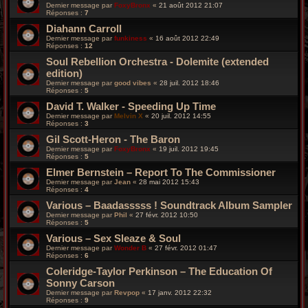
Dernier message par
FoxyBronx
«
21 août 2012 21:07
Réponses :
7
Diahann Carroll
Dernier message par
funkiness
«
16 août 2012 22:49
Réponses :
12
Soul Rebellion Orchestra - Dolemite (extended
edition)
Dernier message par
good vibes
«
28 juil. 2012 18:46
Réponses :
5
David T. Walker - Speeding Up Time
Dernier message par
Melvin X
«
20 juil. 2012 14:55
Réponses :
3
Gil Scott-Heron - The Baron
Dernier message par
FoxyBronx
«
19 juil. 2012 19:45
Réponses :
5
Elmer Bernstein – Report To The Commissioner
Dernier message par
Jean
«
28 mai 2012 15:43
Réponses :
4
Various – Baadasssss ! Soundtrack Album Sampler
Dernier message par
Phil
«
27 févr. 2012 10:50
Réponses :
5
Various – Sex Sleaze & Soul
Dernier message par
Wonder B
«
27 févr. 2012 01:47
Réponses :
6
Coleridge-Taylor Perkinson – The Education Of
Sonny Carson
Dernier message par
Revpop
«
17 janv. 2012 22:32
Réponses :
9