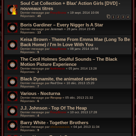
Soul Cat Collection + Blax' Action Girls [DVD] -
nouveaux titres
Dernier message par
FoxyBronx
«
19 sept. 2014 10:06
Réponses :
45
1
2
3
4
Boris Gardiner – Every Nigger Is A Star
Dernier message par
Jeremiah
«
26 janv. 2014 23:45
Réponses :
13
Keisa Brown - Theme From Emma Mae (Long To Be
Back Home) / I'm In Love With You
Dernier message par
FoxyBronx
«
08 janv. 2014 18:56
Réponses :
5
The Cecil Holmes Soulful Sounds – The Black
Motion Picture Experience
Dernier message par
funkiness
«
05 janv. 2014 13:28
Réponses :
2
Black Dynamite, the animated series
Dernier message par
Red'One
«
10 déc. 2013 15:20
Réponses :
7
Various - Nocturna
Dernier message par
Revpop
«
05 déc. 2013 21:32
Réponses :
6
J.J. Johnson - Top Of The Heap
Dernier message par
FoxyBronx
«
10 oct. 2013 17:28
Réponses :
4
Barry White - Together Brothers
Dernier message par
elvisroussos
«
04 juil. 2013 11:34
Réponses :
9