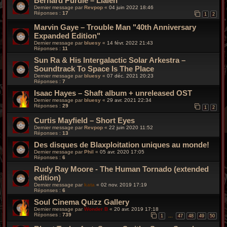
Bernard Purdie – Lialeh
Dernier message par
Revpop
«
04 juin 2022 18:46
Réponses :
17
1
2
Marvin Gaye – Trouble Man "40th Anniversary
Expanded Edition"
Dernier message par
bluesy
«
14 févr. 2022 21:43
Réponses :
11
Sun Ra & His Intergalactic Solar Arkestra –
Soundtrack To Space Is The Place
Dernier message par
bluesy
«
07 déc. 2021 20:23
Réponses :
7
Isaac Hayes – Shaft album + unreleased OST
Dernier message par
bluesy
«
29 avr. 2021 22:34
Réponses :
29
1
2
Curtis Mayfield – Short Eyes
Dernier message par
Revpop
«
22 juin 2020 11:52
Réponses :
13
Des disques de Blaxploitation uniques au monde!
Dernier message par
Phil
«
05 avr. 2020 17:05
Réponses :
6
Rudy Ray Moore - The Human Tornado (extended
edition)
Dernier message par
kata
«
02 nov. 2019 17:19
Réponses :
6
Soul Cinema Quizz Gallery
Dernier message par
Wonder B
«
20 avr. 2019 17:18
Réponses :
739
1
47
48
49
50
…