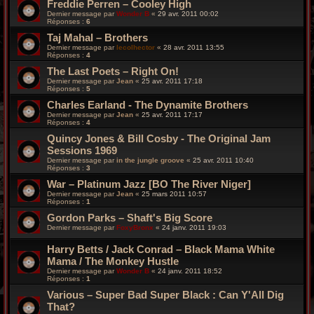
Freddie Perren – Cooley High
Dernier message par
Wonder B
«
29 avr. 2011 00:02
Réponses :
6
Taj Mahal – Brothers
Dernier message par
lecolhector
«
28 avr. 2011 13:55
Réponses :
4
The Last Poets – Right On!
Dernier message par
Jean
«
25 avr. 2011 17:18
Réponses :
5
Charles Earland - The Dynamite Brothers
Dernier message par
Jean
«
25 avr. 2011 17:17
Réponses :
4
Quincy Jones & Bill Cosby - The Original Jam
Sessions 1969
Dernier message par
in the jungle groove
«
25 avr. 2011 10:40
Réponses :
3
War – Platinum Jazz [BO The River Niger]
Dernier message par
Jean
«
25 mars 2011 10:57
Réponses :
1
Gordon Parks – Shaft's Big Score
Dernier message par
FoxyBronx
«
24 janv. 2011 19:03
Harry Betts / Jack Conrad – Black Mama White
Mama / The Monkey Hustle
Dernier message par
Wonder B
«
24 janv. 2011 18:52
Réponses :
1
Various – Super Bad Super Black : Can Y'All Dig
That?