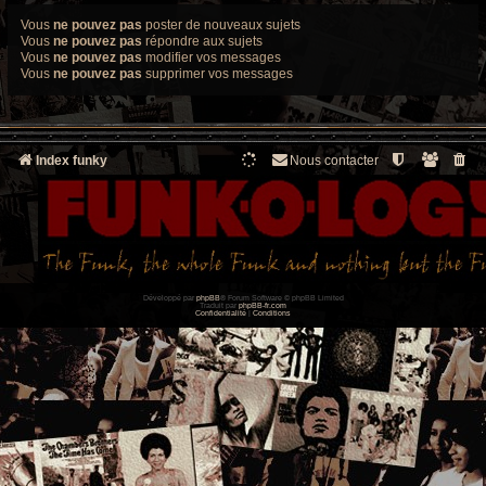
Vous
ne pouvez pas
poster de nouveaux sujets
Vous
ne pouvez pas
répondre aux sujets
Vous
ne pouvez pas
modifier vos messages
Vous
ne pouvez pas
supprimer vos messages
Index funky
Nous contacter
Développé par
phpBB
® Forum Software © phpBB Limited
Traduit par
phpBB-fr.com
Confidentialité
|
Conditions