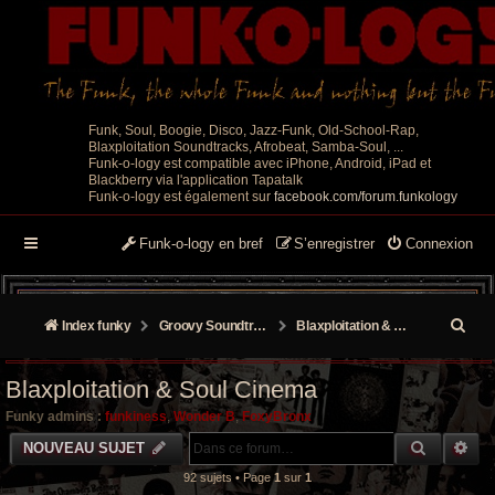
Funk, Soul, Boogie, Disco, Jazz-Funk, Old-School-Rap,
Blaxploitation Soundtracks, Afrobeat, Samba-Soul, ...
Funk-o-logy est compatible avec iPhone, Android, iPad et
Blackberry via l'application Tapatalk
Funk-o-logy est également sur
facebook.com/forum.funkology
Funk-o-logy en bref
S’enregistrer
Connexion
R
Index funky
Groovy Soundtracks
Blaxploitation & Soul Cinema
e
Blaxploitation & Soul Cinema
c
Funky admins :
funkiness
,
Wonder B
,
FoxyBronx
h
RECHER
RE
NOUVEAU SUJET
e
92 sujets • Page
1
sur
1