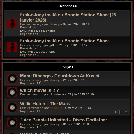
r
Annonces
c
funk-o-logy invité du Boogie Station Show (25
janvier 2026)
h
Dernier message par
bluesy
«
04 juin 2026 19:41
Posté dans
e
DVD, vidéos, doc, photos
Réponses :
1
g
funk-o-logy invité du Boogie Station Show
Dernier message par
jp86
«
21 sept. 2025 21:17
Posté dans
r
DVD, vidéos, doc, photos
Réponses :
3
o
Sujets
o
Manu Dibango - Countdown At Kusini
v
Dernier message par
bluesy
«
21 avr. 2026 21:28
Réponses :
14
y
which movie is it ?
Dernier message par
clemsimon
«
07 juin 2025 09:19
Willie Hutch – The Mack
Dernier message par
titisoul
«
18 mars 2025 17:44
Réponses :
18
1
2
Juice People Unlimited ‎– Disco Godfather
Dernier message par
bluesy
«
09 déc. 2023 12:08
Réponses :
2