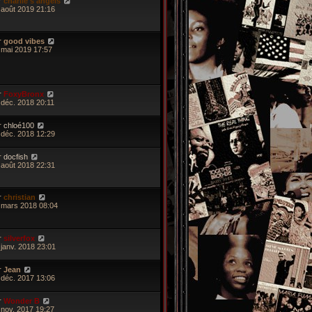
r
charlie's angels
 août 2019 21:16
r
good vibes
 mai 2019 17:57
r
FoxyBronx
 déc. 2018 20:11
r
chloé100
 déc. 2018 12:29
r
docfish
 août 2018 22:31
r
christian
 mars 2018 08:04
r
silverfox
 janv. 2018 23:01
r
Jean
 déc. 2017 13:06
r
Wonder B
 nov. 2017 19:27