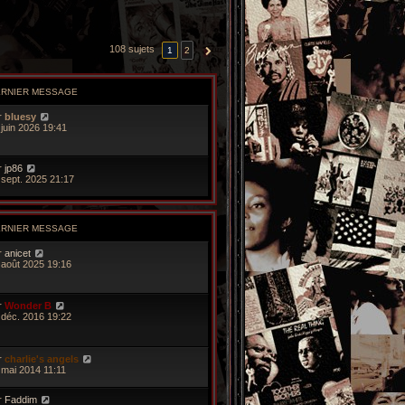
108 sujets
1
2
SUIVANTE
ERNIER MESSAGE
r
bluesy
 juin 2026 19:41
r
jp86
 sept. 2025 21:17
ERNIER MESSAGE
r
anicet
 août 2025 19:16
r
Wonder B
 déc. 2016 19:22
r
charlie's angels
 mai 2014 11:11
r
Faddim