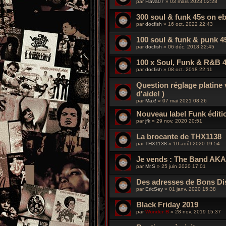
par
Flava07
»
03 mars 2023 02:28
300 soul & funk 45s on e
par
docfish
»
16 oct. 2022 22:43
100 soul & funk & punk 4
par
docfish
»
06 déc. 2018 22:45
100 x Soul, Funk & R&B 
par
docfish
»
08 oct. 2018 22:11
Question réglage platine 
d'aide! )
par
Max!
»
07 mai 2021 08:26
Nouveau label Funk éditio
par
jfk
»
29 nov. 2020 20:51
La brocante de THX1138
par
THX1138
»
10 août 2020 19:54
Je vends : The Band AKA
par
Mr.S
»
25 juin 2020 17:01
Des adresses de Bons Di
par
EricSey
»
01 janv. 2020 15:38
Black Friday 2019
par
Wonder B
»
28 nov. 2019 15:37