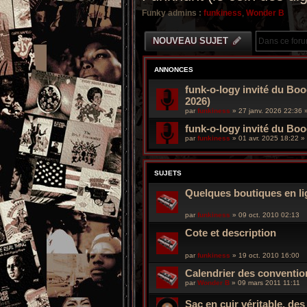
Funky admins :
funkiness
,
Wonder B
NOUVEAU SUJET
ANNONCES
funk-o-logy invité du Boo
2026)
par
funkiness
»
27 janv. 2026 22:36
»
funk-o-logy invité du Bo
par
funkiness
»
01 avr. 2025 18:22
» 
SUJETS
Quelques boutiques en lig
par
funkiness
»
09 oct. 2010 02:13
Cote et description
par
funkiness
»
19 oct. 2010 16:00
Calendrier des conventio
par
Wonder B
»
09 mars 2011 11:11
Sac en cuir véritable, de