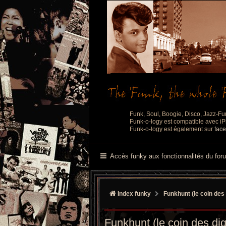
Funk, Soul, Boogie, Disco, Jazz-Fu
Funk-o-logy est compatible avec iPh
Funk-o-logy est également sur
fac
Accès funky aux fonctionnalités du for
Index funky
Funkhunt (le coin des 
Funkhunt (le coin des dig