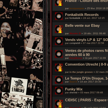
France - Clôture des enc
par
leroipompon
»
25 févr. 2016 16:3
Fonkalistik Records
par
fonkalistik
»
24 oct. 2017 12:15
Belle vente sur Ebay
par
Wonder B
»
19 déc. 2011 08:48
Vends vinyls LP & 12" 
par
comptebll
»
07 mai 2017 22:56
Ventes de photos rares 
années 60 à 90
par
FoxyBronx
»
11 juin 2017 11:09
Convention Utrecht | 8-9 
par
in the jungle groove
»
22 mars 2
Le Temps D'Un Disque, 14
par
Saul D
»
14 avr. 2017 20:39
Funky Mix
par
xhervid
»
03 mars 2017 09:48
CIDISC | PARIS - Espace 
par
Wonder B
»
25 août 2011 12:04