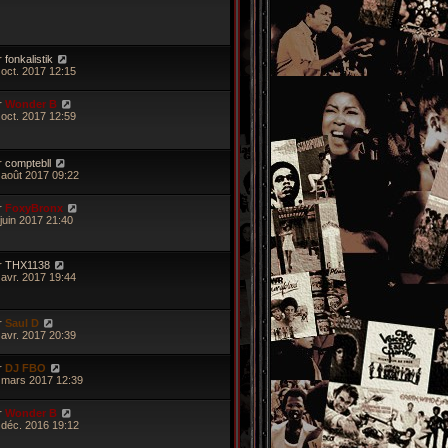
r
fonkalistik
 oct. 2017 12:15
r
Wonder B
 oct. 2017 12:59
r
comptebll
 août 2017 09:22
r
FoxyBronx
 juin 2017 21:40
r
THX1138
 avr. 2017 19:44
r
Saul D
 avr. 2017 20:39
r
DJ FBO
 mars 2017 12:39
r
Wonder B
 déc. 2016 19:12