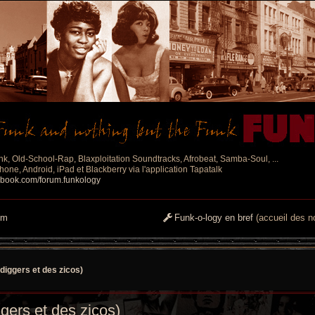
nk, Old-School-Rap, Blaxploitation Soundtracks, Afrobeat, Samba-Soul, ...
one, Android, iPad et Blackberry via l'application Tapatalk
ebook.com/forum.funkology
um
Funk-o-logy en bref
(accueil des no
diggers et des zicos)
gers et des zicos)