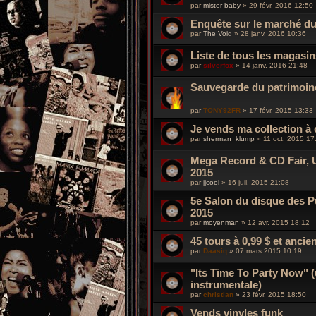
par
mister baby
»
29 févr. 2016 12:50
Enquête sur le marché du
par
The Void
»
28 janv. 2016 10:36
Liste de tous les magasi
par
silverfox
»
14 janv. 2016 21:48
Sauvegarde du patrimoin
par
TONY92FR
»
17 févr. 2015 13:33
Je vends ma collection à 
par
sherman_klump
»
11 oct. 2015 17
Mega Record & CD Fair,
2015
par
jjcool
»
16 juil. 2015 21:08
5e Salon du disque des Pu
2015
par
moyenman
»
12 avr. 2015 18:12
45 tours à 0,99 $ et anc
par
Daasiq
»
07 mars 2015 10:19
"Its Time To Party Now" 
instrumentale)
par
christian
»
23 févr. 2015 18:50
Vends vinyles funk