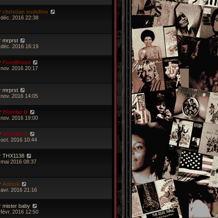
r
christian eudeline
 déc. 2016 22:38
r
mrprst
 déc. 2016 16:19
r
FoxyBronx
 nov. 2016 20:17
r
mrprst
 nov. 2016 14:05
r
Wonder B
 nov. 2016 19:00
r
Wonder B
 oct. 2016 10:44
r
THX1138
 mai 2016 08:37
r
Adriok
 avr. 2016 21:16
r
mister baby
 févr. 2016 12:50