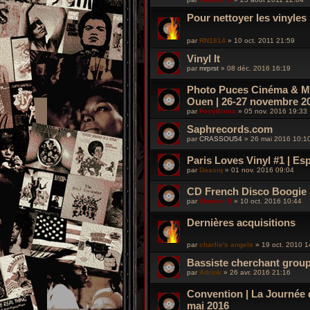
Pour nettoyer les vinyles
par
RN1814
»
10 oct. 2011 21:59
Vinyl It
par
mrprst
»
08 déc. 2016 16:19
Photo Puces Cinéma & Mu
Ouen | 26-27 novembre 2
par
FoxyBronx
»
05 nov. 2016 19:33
Saphrecords.com
par
CRASSOU54
»
26 mai 2016 10:1
Paris Loves Vinyl #1 | Es
par
Daasiq
»
01 nov. 2016 09:04
CD French Disco Boogie 
par
Wonder B
»
10 oct. 2016 10:44
Dernières acquisitions
par
charlie's angels
»
19 oct. 2010 1
Bassiste cherchant group
par
Adriok
»
26 avr. 2016 21:16
Convention | La Journée d
mai 2016