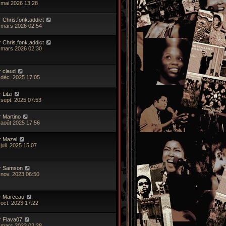
 mai 2026 13:28
r
Chris.fonk.addict
 mars 2026 02:54
r
Chris.fonk.addict
 mars 2026 02:30
r
claud
 déc. 2025 17:05
r
Litzi
 sept. 2025 07:53
r
Martino
 août 2025 17:56
r
Mazel
juil. 2025 15:07
r
Samson
 nov. 2023 06:50
r
Marceau
 oct. 2023 17:22
r
Flava07
 mars 2023 02:28