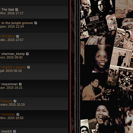
r
The Void
 févr. 2016 17:17
r
in the jungle groove
 janv. 2016 12:24
r
Old Mod
 déc. 2015 13:57
r
sherman_klump
 oct. 2015 09:42
r
charlie's angels
juil. 2015 06:16
r
moyenman
 avr. 2015 16:21
r
Daasiq
 mars 2015 10:19
r
christian
 févr. 2015 18:50
r
music6