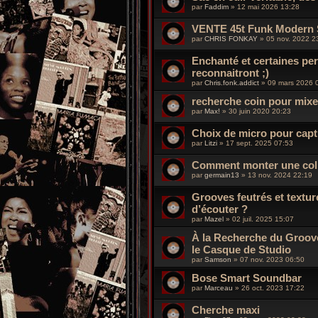
par
Faddim
»
12 mai 2026 13:28
VENTE 45t Funk Modern 
par
CHRIS FONKAY
»
05 nov. 2022 2
Enchanté et certaines p
reconnaitront ;)
par
Chris.fonk.addict
»
09 mars 2026 
recherche coin pour mixer
par
Max!
»
30 juin 2020 20:23
Choix de micro pour captu
par
Litzi
»
17 sept. 2025 07:53
Comment monter une coll
par
germain13
»
13 nov. 2024 22:19
Grooves feutrés et textu
d’écouter ?
par
Mazel
»
02 juil. 2025 15:07
À la Recherche du Groove
le Casque de Studio
par
Samson
»
07 nov. 2023 06:50
Bose Smart Soundbar
par
Marceau
»
26 oct. 2023 17:22
Cherche maxi