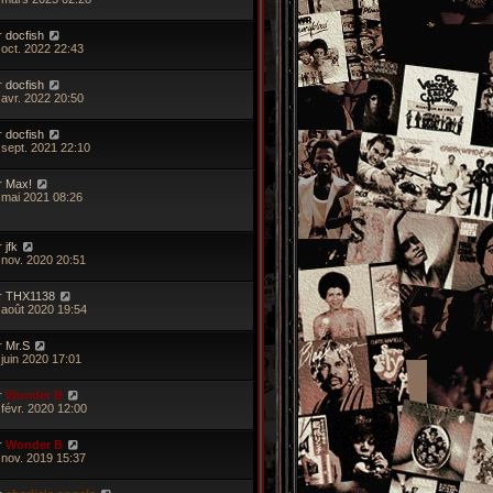
r
docfish
 oct. 2022 22:43
r
docfish
 avr. 2022 20:50
r
docfish
 sept. 2021 22:10
r
Max!
 mai 2021 08:26
r
jfk
 nov. 2020 20:51
r
THX1138
 août 2020 19:54
r
Mr.S
 juin 2020 17:01
r
Wonder B
 févr. 2020 12:00
r
Wonder B
 nov. 2019 15:37