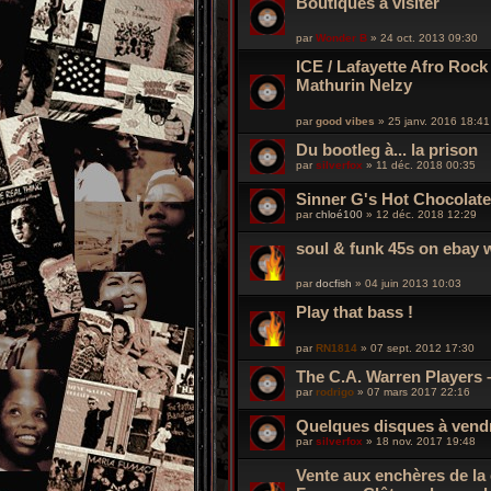
Boutiques à visiter
par
Wonder B
»
24 oct. 2013 09:30
ICE / Lafayette Afro Roc
Mathurin Nelzy
par
good vibes
»
25 janv. 2016 18:41
Du bootleg à... la prison
par
silverfox
»
11 déc. 2018 00:35
Sinner G's Hot Chocolate
par
chloé100
»
12 déc. 2018 12:29
soul & funk 45s on ebay 
par
docfish
»
04 juin 2013 10:03
Play that bass !
par
RN1814
»
07 sept. 2012 17:30
The C.A. Warren Players 
par
rodrigo
»
07 mars 2017 22:16
Quelques disques à vend
par
silverfox
»
18 nov. 2017 19:48
Vente aux enchères de la 