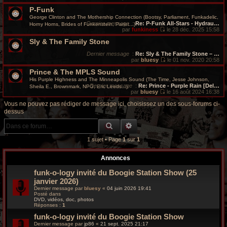
r
V
P-Funk
o
i
George Clinton and The Mothership Connection (Bootsy, Parliament, Funkadelic,
c
r
Dernier message
:
Re: P-Funk All-Stars - Hydrau…
Horny Horns, Brides of Funkenstein, Parlet...)
l
par
funkiness
le 28 déc. 2025 15:58
e
V
h
d
Sly & The Family Stone
o
e
i
e
r
r
Dernier message
:
Re: Sly & The Family Stone – …
n
l
par
bluesy
le 01 nov. 2020 20:58
i
e
V
g
e
Prince & The MPLS Sound
d
o
r
e
i
His Purple Highness and The Minneapolis Sound (The Time, Jesse Johnson,
m
r
r
r
Dernier message
:
Re: Prince - Purple Rain [Del…
Sheila E., Brownmark, NPG, Eric Leeds...)
e
n
l
par
bluesy
le 16 août 2024 16:38
s
i
e
V
o
s
e
d
o
Vous ne pouvez pas rédiger de message ici, choisissez un des sous-forums ci-
a
r
e
i
dessus
g
m
r
r
o
e
e
n
l
RECHERCHE GROOVY
RECHERCHE AVANCÉE
s
i
e
s
e
v
d
a
r
e
1 sujet • Page
1
sur
1
g
m
r
y
e
e
n
s
i
Annonces
s
e
a
r
funk-o-logy invité du Boogie Station Show (25
g
m
janvier 2026)
e
e
s
Dernier message par
bluesy
«
04 juin 2026 19:41
s
Posté dans
DVD, vidéos, doc, photos
a
Réponses :
1
g
e
funk-o-logy invité du Boogie Station Show
Dernier message par
jp86
«
21 sept. 2025 21:17