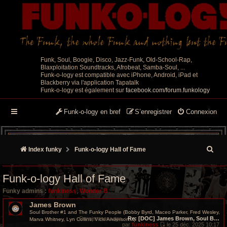
Funk, Soul, Boogie, Disco, Jazz-Funk, Old-School-Rap,
Blaxploitation Soundtracks, Afrobeat, Samba-Soul, ...
Funk-o-logy est compatible avec iPhone, Android, iPad et
Blackberry via l'application Tapatalk
Funk-o-logy est également sur
facebook.com/forum.funkology
Funk-o-logy en bref
S’enregistrer
Connexion
R
Index funky
Funk-o-logy Hall of Fame
e
Funk-o-logy Hall of Fame
c
Funky admins :
funkiness
,
Wonder B
h
James Brown
Soul Brother #1 and The Funky People (Bobby Byrd, Maceo Parker, Fred Wesley,
e
Dernier message
:
Re: [DOC] James Brown, Soul B…
Marva Whitney, Lyn Collins, Vicki Anderson...)
par
funkiness
le 25 déc. 2025 10:17