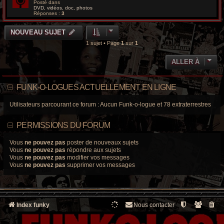
Posté dans
DVD, vidéos, doc, photos
Réponses :
3
NOUVEAU SUJET
1 sujet • Page
1
sur
1
ALLER À
FUNK-O-LOGUES ACTUELLEMENT EN LIGNE
Utilisateurs parcourant ce forum : Aucun Funk-o-logue et 78 extraterrestres
PERMISSIONS DU FORUM
Vous
ne pouvez pas
poster de nouveaux sujets
Vous
ne pouvez pas
répondre aux sujets
Vous
ne pouvez pas
modifier vos messages
Vous
ne pouvez pas
supprimer vos messages
Index funky
Nous contacter