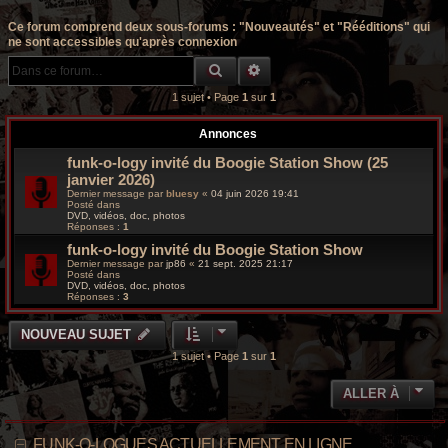
r
Ce forum comprend deux sous-forums : "Nouveautés" et "Rééditions" qui
c
ne sont accessibles qu'après connexion
RECHERCHE GROOVY
RECHERCHE AVANCÉE
h
1 sujet • Page
1
sur
1
e
g
Annonces
funk-o-logy invité du Boogie Station Show (25
r
janvier 2026)
Dernier message par
bluesy
«
04 juin 2026 19:41
o
Posté dans
DVD, vidéos, doc, photos
Réponses :
1
o
funk-o-logy invité du Boogie Station Show
v
Dernier message par
jp86
«
21 sept. 2025 21:17
Posté dans
DVD, vidéos, doc, photos
y
Réponses :
3
NOUVEAU SUJET
1 sujet • Page
1
sur
1
ALLER À
FUNK-O-LOGUES ACTUELLEMENT EN LIGNE