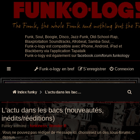
Funk, Soul, Boogie, Disco, Jazz-Funk, Old-School-Rap,
Blaxploitation Soundtracks, Afrobeat, Samba-Soul, ...
Funk-o-logy est compatible avec iPhone, Android, iPad et
Blackberry via l'application Tapatalk
Funk-o-logy est également sur
facebook.com/forum.funkology
Funk-o-logy en bref
S’enregistrer
Connexion
R
Index funky
L'actu dans les bacs (nouveautés, inédits/rééditions)
e
L'actu dans les bacs (nouveautés,
c
inédits/rééditions)
h
Funky admins :
funkiness
,
Wonder B
e
Vous ne pouvez pas rédiger de message ici, choisissez un des sous-forums ci-
dessus