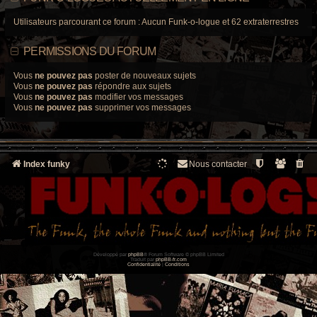
Utilisateurs parcourant ce forum : Aucun Funk-o-logue et 62 extraterrestres
PERMISSIONS DU FORUM
Vous
ne pouvez pas
poster de nouveaux sujets
Vous
ne pouvez pas
répondre aux sujets
Vous
ne pouvez pas
modifier vos messages
Vous
ne pouvez pas
supprimer vos messages
Index funky
Nous contacter
Développé par
phpBB
® Forum Software © phpBB Limited
Traduit par
phpBB-fr.com
Confidentialité
|
Conditions