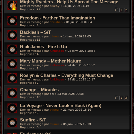
Mighty Ryeders - Help Us Spread The Message
Dernier message par
bluesy
«
14 juil. 2026 14:46
Réponses :
27
1
2
Freedom - Farther Than Imagination
Dernier message par
christian
«
01 juil. 2026 09:34
Réponses :
8
Backlash – S/T
Dernier message par
titisoul
«
14 janv. 2026 17:05
Réponses :
12
Rick James - Fire It Up
Dernier message par
funkiness
«
08 janv. 2026 15:57
Réponses :
4
Mary Mundy – Mother Nature
Dernier message par
funkiness
«
24 déc. 2025 15:22
Réponses :
1
Roslyn & Charles – Everything Must Change
Dernier message par
funkiness
«
24 déc. 2025 15:17
Réponses :
2
Change – Miracles
Dernier message par
Ysl
«
23 mai 2025 09:48
Réponses :
18
1
2
La Voyage ‎- Never Lookin Back (Again)
Dernier message par
titisoul
«
21 mars 2025 18:16
Réponses :
3
Sunfire - S/T
Dernier message par
titisoul
«
05 janv. 2025 19:19
Réponses :
5