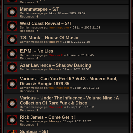
Réponses :
2
Mammatapee ‎– S/T
Dernier message par
bkz
«
18 mars 2022 19:52
Réponses :
6
West Coast Revival – S/T
Dernier message par
funkinspector
«
08 janv. 2022 21:03
Réponses :
7
T.S. Monk – House Of Music
Dernier message par
bluesy
«
24 déc. 2021 17:46
E.P.M. – No Lies
Dernier message par
Wonder B
«
16 nov. 2021 16:45
Réponses :
6
Azar Lawrence – Shadow Dancing
Dernier message par
bluesy
«
09 nov. 2021 18:51
Various – Can You Feel It? Vol.3 : Modern Soul,
Disco & Boogie 1976​-​85
Dernier message par
funkinspector
«
24 oct. 2021 13:24
Réponses :
1
Various – Under The Influence - Volume Nine : A
Collection Of Rare Funk & Disco
Dernier message par
Wonder B
«
19 sept. 2021 13:11
Réponses :
1
Rick James – Come Get It !
Dernier message par
bluesy
«
05 sept. 2021 14:27
Réponses :
4
Sunbear – S/T