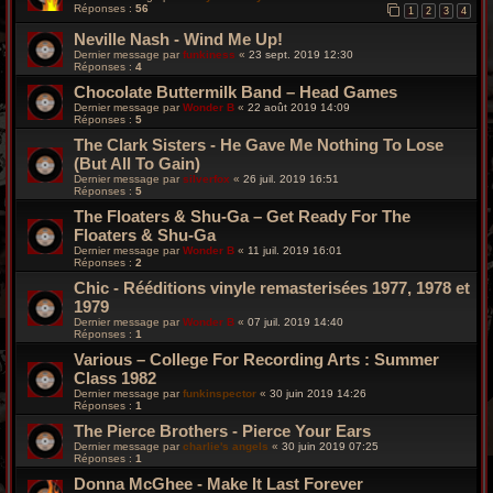
Réponses :
56
1
2
3
4
Neville Nash - Wind Me Up!
Dernier message par
funkiness
«
23 sept. 2019 12:30
Réponses :
4
Chocolate Buttermilk Band – Head Games
Dernier message par
Wonder B
«
22 août 2019 14:09
Réponses :
5
The Clark Sisters - He Gave Me Nothing To Lose
(But All To Gain)
Dernier message par
silverfox
«
26 juil. 2019 16:51
Réponses :
5
The Floaters & Shu-Ga – Get Ready For The
Floaters & Shu-Ga
Dernier message par
Wonder B
«
11 juil. 2019 16:01
Réponses :
2
Chic - Rééditions vinyle remasterisées 1977, 1978 et
1979
Dernier message par
Wonder B
«
07 juil. 2019 14:40
Réponses :
1
Various ‎– College For Recording Arts : Summer
Class 1982
Dernier message par
funkinspector
«
30 juin 2019 14:26
Réponses :
1
The Pierce Brothers ‎- Pierce Your Ears
Dernier message par
charlie's angels
«
30 juin 2019 07:25
Réponses :
1
Donna McGhee - Make It Last Forever