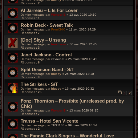
Réponses :
7
Al Jarreau – L Is For Lover
Dernier message par
Wonder B
«
13 avr. 2020 10:10
Réponses :
1
Robin Beck - Sweet Talk
Dernier message par
FrenCHIC
«
11 avr. 2020 14:29
Réponses :
7
[Doc] Skyy – Unsung
Dernier message par
funkiness
«
30 mai 2020 12:45
Réponses :
3
Janet Jackson - Control
Dernier message par
xavounet
«
25 mars 2020 13:41
Réponses :
6
Split Decision Band - S/T
Dernier message par
bluesy
«
25 mars 2020 12:10
Réponses :
4
The Strikers - S/T
Dernier message par
bluesy
«
16 mars 2020 10:32
Réponses :
28
1
2
Fonzi Thornton – Frostbite (unreleased prod. by
Chic)
Dernier message par
Wonder B
«
13 mars 2020 08:15
Réponses :
7
Transs ‎– Hotel San Vicente
Dernier message par
THX1138
«
09 mars 2020 18:54
Réponses :
2
The Fannie Clark Singers – Wonderful Love