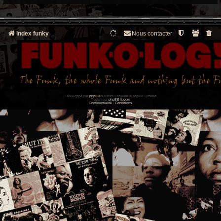
Index funky
Nous contacter
Développé par
phpBB
® Forum Software © phpBB Limited
Traduit par
phpBB-fr.com
Confidentialité
|
Conditions