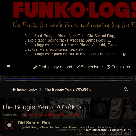
Funk, Soul, Boogie, Disco, Jazz-Funk, Old-School-Rap,
Blaxploitation Soundtracks, Afrobeat, Samba-Soul, ...
Funk-o-logy est compatible avec iPhone, Android, iPad et
Blackberry via l'application Tapatalk
Funk-o-logy est également sur
facebook.com/forum.funkology
Funk-o-logy en bref
S’enregistrer
Connexion
R
Index funky
The Boogie Years 70’s/80’s
e
The Boogie Years 70’s/80’s
c
Funky admins :
funkiness
,
Wonder B
,
silverfox
h
Old School Rap
Sugarhill Gang, Afrika Bambaataaa, Grandmaster Flash, Treacherous Three...
e
Dernier message
:
Re: Mistafide - Equidity funk
par
titisoul
le 18 mars 2025 19:31