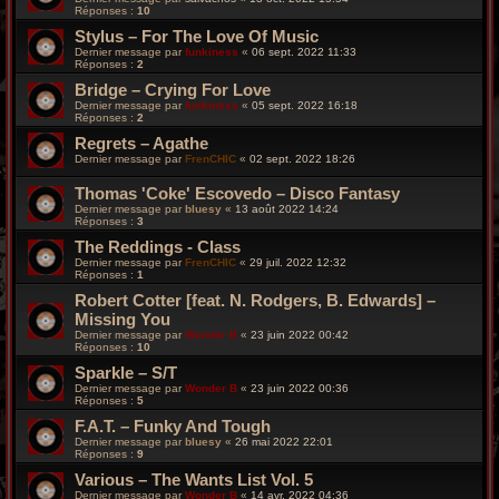
Réponses :
10
Stylus – For The Love Of Music
Dernier message par
funkiness
«
06 sept. 2022 11:33
Réponses :
2
Bridge – Crying For Love
Dernier message par
funkiness
«
05 sept. 2022 16:18
Réponses :
2
Regrets – Agathe
Dernier message par
FrenCHIC
«
02 sept. 2022 18:26
Thomas 'Coke' Escovedo – Disco Fantasy
Dernier message par
bluesy
«
13 août 2022 14:24
Réponses :
3
The Reddings - Class
Dernier message par
FrenCHIC
«
29 juil. 2022 12:32
Réponses :
1
Robert Cotter [feat. N. Rodgers, B. Edwards] –
Missing You
Dernier message par
Wonder B
«
23 juin 2022 00:42
Réponses :
10
Sparkle – S/T
Dernier message par
Wonder B
«
23 juin 2022 00:36
Réponses :
5
F.A.T. – Funky And Tough
Dernier message par
bluesy
«
26 mai 2022 22:01
Réponses :
9
Various – The Wants List Vol. 5
Dernier message par
Wonder B
«
14 avr. 2022 04:36