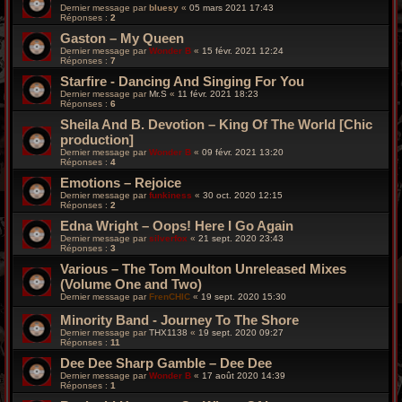
Dernier message par
bluesy
«
05 mars 2021 17:43
Réponses :
2
Gaston – My Queen
Dernier message par
Wonder B
«
15 févr. 2021 12:24
Réponses :
7
Starfire - Dancing And Singing For You
Dernier message par
Mr.S
«
11 févr. 2021 18:23
Réponses :
6
Sheila And B. Devotion – King Of The World [Chic
production]
Dernier message par
Wonder B
«
09 févr. 2021 13:20
Réponses :
4
Emotions – Rejoice
Dernier message par
funkiness
«
30 oct. 2020 12:15
Réponses :
2
Edna Wright – Oops! Here I Go Again
Dernier message par
silverfox
«
21 sept. 2020 23:43
Réponses :
3
Various – The Tom Moulton Unreleased Mixes
(Volume One and Two)
Dernier message par
FrenCHIC
«
19 sept. 2020 15:30
Minority Band - Journey To The Shore
Dernier message par
THX1138
«
19 sept. 2020 09:27
Réponses :
11
Dee Dee Sharp Gamble – Dee Dee
Dernier message par
Wonder B
«
17 août 2020 14:39
Réponses :
1