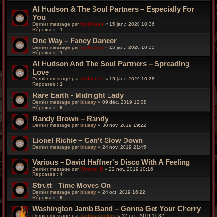
Al Hudson & The Soul Partners – Especially For
You
Dernier message par
funkiness
«
15 janv. 2020 10:36
Réponses :
1
One Way ‎– Fancy Dancer
Dernier message par
funkiness
«
15 janv. 2020 10:33
Réponses :
1
Al Hudson And The Soul Partners – Spreading
Love
Dernier message par
funkiness
«
15 janv. 2020 10:28
Réponses :
1
Rare Earth ‎- Midnight Lady
Dernier message par
bluesy
«
09 déc. 2019 12:08
Réponses :
8
Randy Brown – Randy
Dernier message par
bluesy
«
30 nov. 2019 19:22
Lionel Richie – Can't Slow Down
Dernier message par
bluesy
«
24 nov. 2019 21:45
Various – David Haffner's Disco With A Feeling
Dernier message par
Wonder B
«
22 nov. 2019 10:16
Réponses :
4
Strutt - Time Moves On
Dernier message par
bluesy
«
24 oct. 2019 16:22
Réponses :
6
Washington Jamb Band – Gonna Get Your Cherry
Dernier message par
funkysoulstory
«
12 oct. 2019 11:32