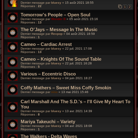
Dernier message par
bluesy
«
15 août 2021 18:55
Réponses :
22
1
2
Tomorrow's People – Open Soul
Dernier message par
Wonder B
«
05 août 2021 15:16
Réponses :
13
The O'Jays – Message In The Music
Dernier message par
Revpop
«
04 août 2021 18:59
Réponses :
1
Cameo – Cardiac Arrest
Dernier message par
bluesy
«
22 juil. 2021 17:08
Réponses :
13
Cameo – Knights Of The Sound Table
Dernier message par
bluesy
«
22 juil. 2021 16:28
Réponses :
5
Various – Eccentric Disco
Dernier message par
bluesy
«
04 juin 2021 18:27
Coffy Mathers – Sweet Miss Coffy Smokin
Dernier message par
nino
«
13 mai 2021 15:46
Carl Marshall And The S.D.'s ‎– I'll Give My Heart To
You
Dernier message par
bluesy
«
13 avr. 2021 14:39
Réponses :
8
Mariya Takeuchi – Variety
Dernier message par
bluesy
«
04 avr. 2021 18:08
Réponses :
1
The Walkers - Delta Waves