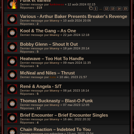
Funk et variété
Dernier message par
funkiness
«
12 août 2024 02:15
Réponses :
219
1
12
13
14
15
…
Various - Arthur Baker Presents Breaker's Revenge
Dernier message par
bluesy
«
10 août 2024 20:06
Réponses :
2
Kool & The Gang – As One
Dernier message par
bluesy
«
22 juin 2024 12:18
Bobby Glenn ‎– Shout It Out
Dernier message par
bluesy
«
18 juin 2024 20:14
Réponses :
5
Heatwave ‎– Too Hot To Handle
Dernier message par
bluesy
«
09 mars 2024 11:35
Réponses :
6
McNeal and Niles – Thrust
Dernier message par
kata
«
10 déc. 2023 21:57
René & Angela - S/T
Dernier message par
bluesy
«
08 juil. 2023 18:14
Réponses :
5
Thomas Bucknasty – Blast-O-Funk
Dernier message par
bluesy
«
07 mai 2023 12:05
Réponses :
13
Brief Encounter – Brief Encounter Singles
Dernier message par
bluesy
«
16 déc. 2022 20:32
Réponses :
4
Chain Reaction – Indebted To You
Dernier message par
salvachos
«
13 oct. 2022 15:54