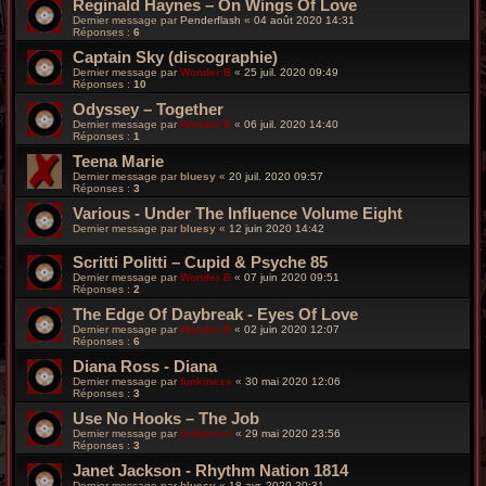
Reginald Haynes – On Wings Of Love
Dernier message par
Penderflash
«
04 août 2020 14:31
Réponses :
6
Captain Sky (discographie)
Dernier message par
Wonder B
«
25 juil. 2020 09:49
Réponses :
10
Odyssey – Together
Dernier message par
Wonder B
«
06 juil. 2020 14:40
Réponses :
1
Teena Marie
Dernier message par
bluesy
«
20 juil. 2020 09:57
Réponses :
3
Various - Under The Influence Volume Eight
Dernier message par
bluesy
«
12 juin 2020 14:42
Scritti Politti – Cupid & Psyche 85
Dernier message par
Wonder B
«
07 juin 2020 09:51
Réponses :
2
The Edge Of Daybreak - Eyes Of Love
Dernier message par
Wonder B
«
02 juin 2020 12:07
Réponses :
6
Diana Ross - Diana
Dernier message par
funkiness
«
30 mai 2020 12:06
Réponses :
3
Use No Hooks – The Job
Dernier message par
funkiness
«
29 mai 2020 23:56
Réponses :
3
Janet Jackson - Rhythm Nation 1814
Dernier message par
bluesy
«
18 avr. 2020 20:31