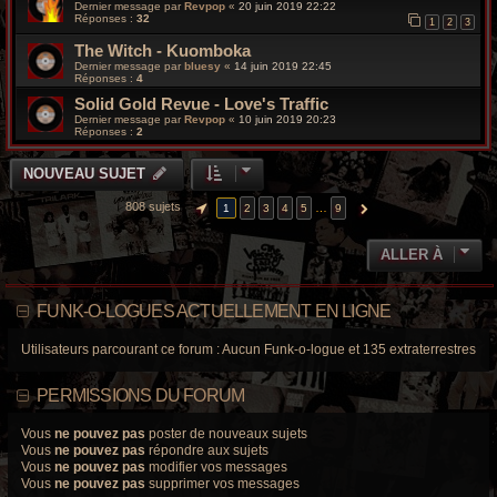
Dernier message par
Revpop
«
20 juin 2019 22:22
Réponses :
32
1
2
3
The Witch - Kuomboka
Dernier message par
bluesy
«
14 juin 2019 22:45
Réponses :
4
Solid Gold Revue - Love's Traffic
Dernier message par
Revpop
«
10 juin 2019 20:23
Réponses :
2
NOUVEAU SUJET
808 sujets
…
1
2
3
4
5
9
PAGE
1
SUR
9
SUIVANTE
ALLER À
FUNK-O-LOGUES ACTUELLEMENT EN LIGNE
Utilisateurs parcourant ce forum : Aucun Funk-o-logue et 135 extraterrestres
PERMISSIONS DU FORUM
Vous
ne pouvez pas
poster de nouveaux sujets
Vous
ne pouvez pas
répondre aux sujets
Vous
ne pouvez pas
modifier vos messages
Vous
ne pouvez pas
supprimer vos messages