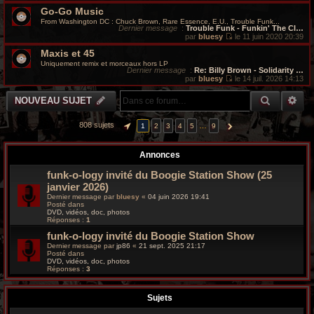
V
r
Go-Go Music
o
i
From Washington DC : Chuck Brown, Rare Essence, E.U., Trouble Funk...
c
r
Dernier message
:
Trouble Funk - Funkin' The Cl…
l
par
bluesy
le 11 juin 2020 20:39
e
V
h
Maxis et 45
d
o
e
i
Uniquement remix et morceaux hors LP
r
r
Dernier message
:
Re: Billy Brown - Solidarity …
e
n
l
par
bluesy
le 14 juil. 2026 14:13
i
e
V
g
e
d
o
RECHER
RE
NOUVEAU SUJET
r
e
i
m
r
r
r
e
n
l
808 sujets
…
1
2
3
4
5
9
PAGE
1
SUR
9
SUIVANTE
s
i
e
s
e
d
o
a
r
e
g
m
r
Annonces
o
e
e
n
s
i
funk-o-logy invité du Boogie Station Show (25
s
e
v
janvier 2026)
a
r
g
m
Dernier message par
bluesy
«
04 juin 2026 19:41
e
e
Posté dans
y
s
DVD, vidéos, doc, photos
Réponses :
1
s
a
funk-o-logy invité du Boogie Station Show
g
e
Dernier message par
jp86
«
21 sept. 2025 21:17
Posté dans
DVD, vidéos, doc, photos
Réponses :
3
Sujets