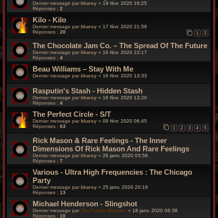
Dernier message par
bluesy
«
19 févr. 2020 16:25
Réponses :
2
Kilo - Kilo
Dernier message par
bluesy
«
17 févr. 2020 21:59
Réponses :
20
1
2
The Chocolate Jam Co. ‎– The Spread Of The Future
Dernier message par
bluesy
«
16 févr. 2020 23:17
Réponses :
4
Beau Williams – Stay With Me
Dernier message par
bluesy
«
16 févr. 2020 13:33
Rasputin's Stash - Hidden Stash
Dernier message par
bluesy
«
16 févr. 2020 13:20
Réponses :
4
The Perfect Circle - S/T
Dernier message par
bluesy
«
09 févr. 2020 06:45
Réponses :
63
1
2
3
4
5
Rick Mason & Rare Feelings - The Inner
Dimensions Of Rick Mason And Rare Feelings
Dernier message par
bluesy
«
26 janv. 2020 03:56
Réponses :
7
Various - Ultra High Frequencies : The Chicago
Party
Dernier message par
bluesy
«
25 janv. 2020 20:19
Réponses :
13
Michael Henderson - Slingshot
Dernier message par
The Funky Whistler
«
18 janv. 2020 06:38
Réponses :
10