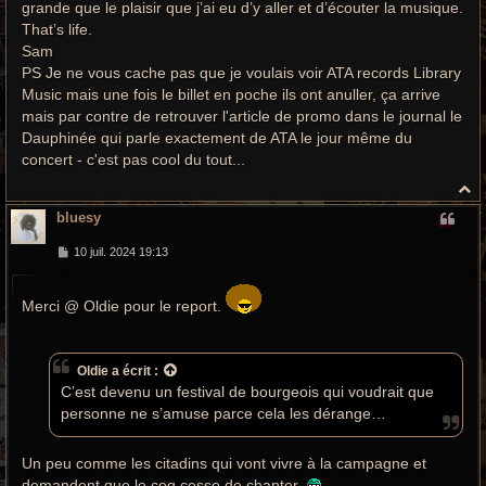
grande que le plaisir que j’ai eu d’y aller et d’écouter la musique.
That’s life.
Sam
PS Je ne vous cache pas que je voulais voir ATA records Library
Music mais une fois le billet en poche ils ont anuller, ça arrive
mais par contre de retrouver l'article de promo dans le journal le
Dauphinée qui parle exactement de ATA le jour même du
concert - c'est pas cool du tout...
H
a
bluesy
u
t
M
10 juil. 2024 19:13
e
s
s
Merci @ Oldie pour le report.
a
g
e
Oldie
a écrit :
C’est devenu un festival de bourgeois qui voudrait que
personne ne s’amuse parce cela les dérange…
Un peu comme les citadins qui vont vivre à la campagne et
demandent que le coq cesse de chanter.