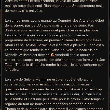
visiteurs ont fait le déplacement, la voie de Kate est sublime
mais ça reste de la soul. Rien entendu des Speedometers mais
de mon avis ils ont vécu.
Le samedi nous avons mangé au Comptoir des Arts et au début
de la soirée, pas de DJ visible mais une bande sono. Pas
d’estrade pour les vieux mais quelques chaises en plastique.
Ensuite Fabrice qui nous annonce qu’ils ont inversé le
programme de la soirée, en premier Sulene Flemming /Chaka
Khan et ensuite Joel Serakula et il se met à pleuvoir… et c'est à
ce moment que tombe la mauvaise nouvelle, le beau-fils de
Michelle Williams est décédé
vendredi et elle annule le
concert, du coups l’organisation décide de ne pas faire venir Joe
Tatton Trio et le dimanche tombe à l’eau – le sort s’acharne sur
le festival.
Le show de Sulene Flemming est bien rodé et elle a une
superbe voix mais ça reste du disco assez commercial,
quelques tubes mais rien de bien excitant. A vrai dire c’est trop
parfait et lisse, presque sans âme (là je suis dur) et bien sur la
pluie tombe et c’est une peu limite pour le group. Entre temps je
regarde au tour de nous et ne reconnais personne à part
Thoma et deux autres gars, finalement il y quelques personnes