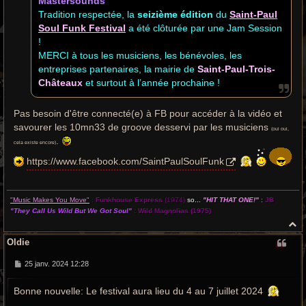
Mastersounds
Tradition respectée, la
seizième édition
du
Saint-Paul
Soul Funk Festival
a été clôturée par une Jam Session
!
MERCI à tous les musiciens, les bénévoles, les
entreprises partenaires, la mairie de
Saint-Paul-Trois-
Châteaux
et surtout à l’année prochaine !
Pas besoin d'être connecté(e) à FB pour accéder à la vidéo et
savourer les 10mn33 de groove desservi par les musiciens
(oui oui,
.
cela existe encore)
https://www.facebook.com/SaintPaulSoulFunk
"Music Makes You Move"
:
Funkhouse Express
(1974)
so...
"HIT THAT ONE!"
:
JB
"They Call Us Wild But We Got Soul"
:
Wild Magnolias
(1975)
H
a
Oldie
u
t
M
25 janv. 2024 12:28
e
s
Bonne nouvelle: Le festival aura lieu du 4 au 7 juillet 2024
s
a