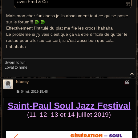
avec Fred & Co.
Mais mon cher funkiness je lis absolument tout ce qui se poste
sur le forum!!!
Effectivement l'intitulé du plat me file les crocs! hahaha
Le problème si j'y vais c'est que çà va être difficile de quitter le
restau pour aller au concert, si c'est aussi bon que cela
hahahaha
Sworn to fun
Loyal to none
H
a
bluesy
u
t
M
04 juil. 2019 15:48
e
s
Saint-Paul Soul Jazz Festival
s
a
g
(11, 12, 13 et 14 juillet 2019)
e