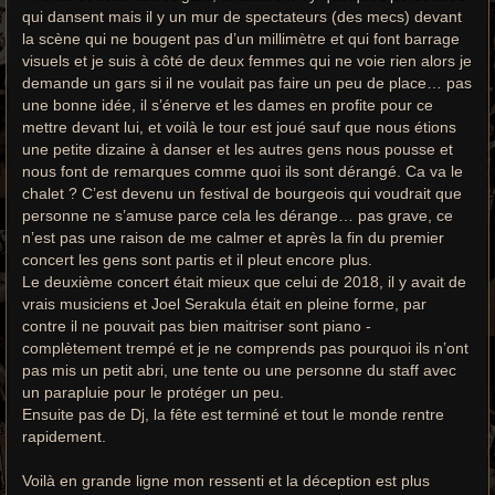
qui dansent mais il y un mur de spectateurs (des mecs) devant
la scène qui ne bougent pas d’un millimètre et qui font barrage
visuels et je suis à côté de deux femmes qui ne voie rien alors je
demande un gars si il ne voulait pas faire un peu de place… pas
une bonne idée, il s’énerve et les dames en profite pour ce
mettre devant lui, et voilà le tour est joué sauf que nous étions
une petite dizaine à danser et les autres gens nous pousse et
nous font de remarques comme quoi ils sont dérangé. Ca va le
chalet ? C’est devenu un festival de bourgeois qui voudrait que
personne ne s’amuse parce cela les dérange… pas grave, ce
n’est pas une raison de me calmer et après la fin du premier
concert les gens sont partis et il pleut encore plus.
Le deuxième concert était mieux que celui de 2018, il y avait de
vrais musiciens et Joel Serakula était en pleine forme, par
contre il ne pouvait pas bien maitriser sont piano -
complètement trempé et je ne comprends pas pourquoi ils n’ont
pas mis un petit abri, une tente ou une personne du staff avec
un parapluie pour le protéger un peu.
Ensuite pas de Dj, la fête est terminé et tout le monde rentre
rapidement.
Voilà en grande ligne mon ressenti et la déception est plus