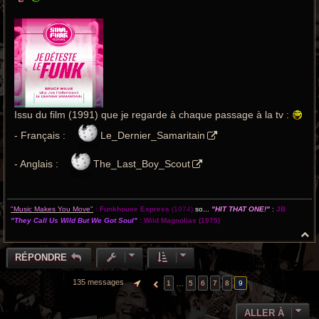
Issu du film (1991) que je regarde à chaque passage à la tv :
- Français :
Le_Dernier_Samaritain
- Anglais :
The_Last_Boy_Scout
"Music Makes You Move"
:
Funkhouse Express
(1974)
so...
"HIT THAT ONE!"
:
JB
"They Call Us Wild But We Got Soul"
:
Wild Magnolias
(1975)
H
a
u
RÉPONDRE
t
135 messages
…
1
5
6
7
8
9
PAGE
9
SUR
9
PRÉCÉDENTE
ALLER À