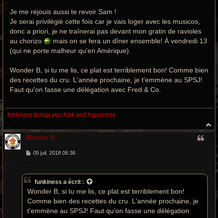
s
Je me réjouis aussi te revoir Sam !
s
a
Je serai privilégié cette fois car je vais loger avec les musicos,
g
e
donc a priori, je ne traînerai pas devant mon gratin de ravioles
au chorizo
mais on se fera un dîner ensemble! À vendredi 13
(qui ne porte malheur qu'en Amérique).
Wonder B, si tu me lis, ce plat est terriblement bon! Comme bien
des recettes du cru. L'année prochaine, je t'emmène au SPSJ!
Faut qu'on fasse une délégation avec Fred & Co.
funkiness brings you funk and happiness
H
a
Wonder B
u
t
M
05 juil. 2018 06:36
e
s
s
a
funkiness
a écrit :
g
e
Wonder B, si tu me lis, ce plat est terriblement bon!
Comme bien des recettes du cru. L'année prochaine, je
t'emmène au SPSJ! Faut qu'on fasse une délégation