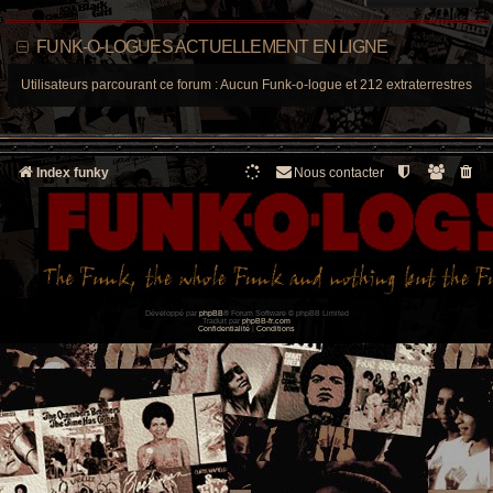
FUNK-O-LOGUES ACTUELLEMENT EN LIGNE
Utilisateurs parcourant ce forum : Aucun Funk-o-logue et 212 extraterrestres
Index funky
Nous contacter
Développé par
phpBB
® Forum Software © phpBB Limited
Traduit par
phpBB-fr.com
Confidentialité
|
Conditions