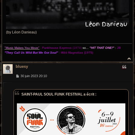
(by Léon Danieau)
"Music Makes You Move"
:
Funkhouse Express
(1974)
so...
"HIT THAT ONE!"
:
JB
"They Call Us Wild But We Got Soul"
:
Wild Magnolias
(1975)
H
a
bluesy
u
t
M
30 juin 2023 20:10
e
s
s
a
SAINT-PAUL SOUL FUNK FESTIVAL a écrit :
g
e