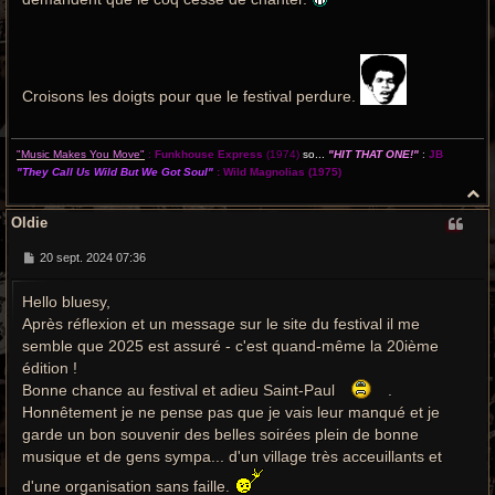
Croisons les doigts pour que le festival perdure.
"Music Makes You Move"
:
Funkhouse Express
(1974)
so...
"HIT THAT ONE!"
:
JB
"They Call Us Wild But We Got Soul"
:
Wild Magnolias
(1975)
H
a
Oldie
u
t
M
20 sept. 2024 07:36
e
s
Hello bluesy,
s
a
Après réflexion et un message sur le site du festival il me
g
e
semble que 2025 est assuré - c'est quand-même la 20ième
édition !
Bonne chance au festival et adieu Saint-Paul
.
Honnêtement je ne pense pas que je vais leur manqué et je
garde un bon souvenir des belles soirées plein de bonne
musique et de gens sympa... d'un village très acceuillants et
d'une organisation sans faille.