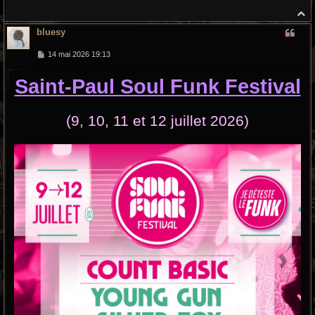
H
a
bluesy
u
t
M
14 mai 2026 19:13
e
s
Saint-Paul Soul Funk Festival
s
a
g
e
(9, 10, 11 et 12 juillet 2026)