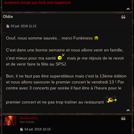
funkiness brings you funk and happiness
H
a
Oldie
u
t
M
03 juil. 2018 11:21
e
s
Oouf, nous somme sauvés... merci Funkiness
s
a
g
e
C'est dans une bonne semaine et nous allons venir en famille,
c'est mieux pour ma santé
mais je me réjouis de te revoir
et de venir faire la fête au SPSJ.
Bon, il ne faut pas être superstitieux mais c'est la 13ème édition
et nous allons savourer le premier concert le vendredi 13 ! Par
contre avec 3 concerts par soirée il faut être à l'heure pour le
premier concert et ne pas trop traîner au restaurant
H
a
funkiness
u
Site Admin
t
M
04 juil. 2018 16:15
e