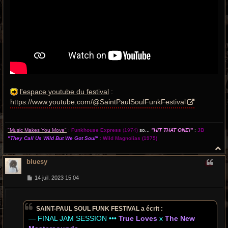
l'espace youtube du festival
:
https://www.youtube.com/@SaintPaulSoulFunkFestival
"Music Makes You Move"
:
Funkhouse Express
(1974)
so...
"HIT THAT ONE!"
:
JB
"They Call Us Wild But We Got Soul"
:
Wild Magnolias
(1975)
H
a
bluesy
u
t
M
14 juil. 2023 15:04
e
s
s
a
SAINT-PAUL SOUL FUNK FESTIVAL a écrit :
g
e
― FINAL JAM SESSION •••
True Loves
x
The New