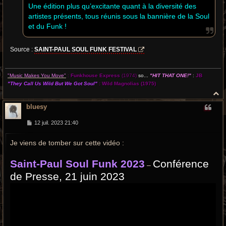
Une édition plus qu’excitante quant à la diversité des
artistes présents, tous réunis sous la bannière de la Soul
et du Funk !
Source :
SAINT-PAUL SOUL FUNK FESTIVAL
"Music Makes You Move"
:
Funkhouse Express
(1974)
so...
"HIT THAT ONE!"
:
JB
"They Call Us Wild But We Got Soul"
:
Wild Magnolias
(1975)
H
a
bluesy
u
t
M
12 juil. 2023 21:40
e
s
Je viens de tomber sur cette vidéo :
s
a
g
Saint-Paul Soul Funk 2023
Conférence
e
–
de Presse, 21 juin 2023