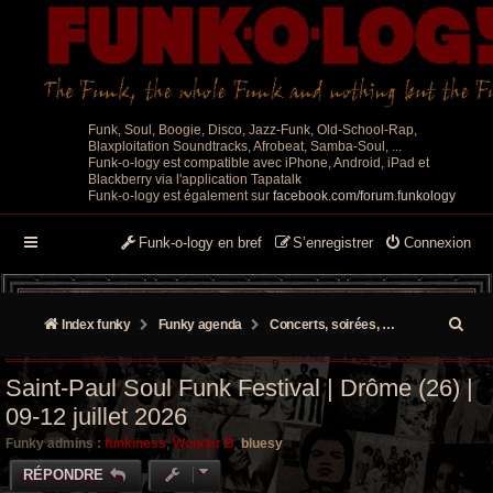
Funk, Soul, Boogie, Disco, Jazz-Funk, Old-School-Rap,
Blaxploitation Soundtracks, Afrobeat, Samba-Soul, ...
Funk-o-logy est compatible avec iPhone, Android, iPad et
Blackberry via l'application Tapatalk
Funk-o-logy est également sur
facebook.com/forum.funkology
Funk-o-logy en bref
S’enregistrer
Connexion
R
Index funky
Funky agenda
Concerts, soirées, événements
e
Saint-Paul Soul Funk Festival | Drôme (26) |
c
09-12 juillet 2026
h
Funky admins :
funkiness
,
Wonder B
,
bluesy
e
RÉPONDRE