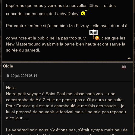
g
e
Espérons que nous y verrons de nouvelles têtes ... et des
concerts comme celui de Lachy Doley.
Par contre - même si j'aime bien Izo Fitzroy - elle avait du mal à
convaincre et le public ne l'a pas trop suivi.
c'est que les
New Mastersound avait mis la barre bien haute et ont sauvé la
soirée du samedi.
H
a
Oldie
u
t
M
10 juil. 2024 08:14
e
s
Hello
s
a
Notre petit voyage à Saint Paul me laisse sans voix – une
g
e
catastrophe de A à Z et je ne pense pas qu’il y aura une suite.
Pour Fabrice qui est tout chamboulé je me fais des soucis – je
lui ai proposé de soutenir le festival mais il ne m’a pas répondu
à ce jour….
Le vendredi soir, nous n’y étions pas, s'était sympa mais peu de