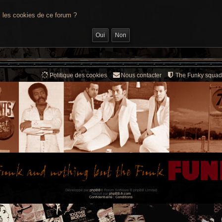
s les cookies de ce forum ?
Politique des cookies
Nous contacter
The Funky squad
Développé par
phpBB
® Forum Software © phpBB Limited
Traduit par
phpBB-fr.com
Confidentialité
|
Conditions