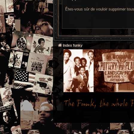
Êtes-vous sûr de vouloir supprimer tou
Index funky