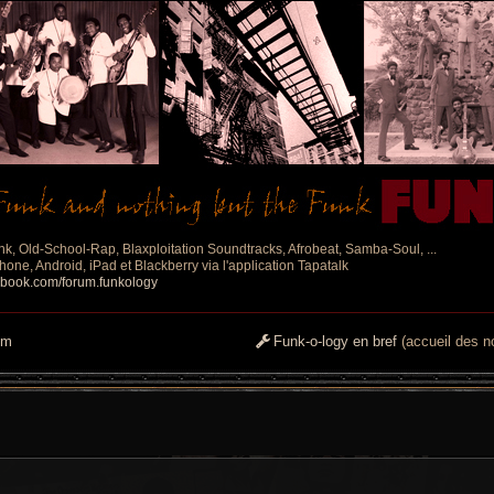
nk, Old-School-Rap, Blaxploitation Soundtracks, Afrobeat, Samba-Soul, ...
one, Android, iPad et Blackberry via l'application Tapatalk
ebook.com/forum.funkology
um
Funk-o-logy en bref
(accueil des no