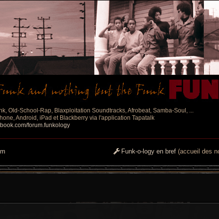
nk, Old-School-Rap, Blaxploitation Soundtracks, Afrobeat, Samba-Soul, ...
one, Android, iPad et Blackberry via l'application Tapatalk
ebook.com/forum.funkology
um
Funk-o-logy en bref
(accueil des no