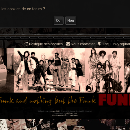
s les cookies de ce forum ?
Politique des cookies
Nous contacter
The Funky squad
Développé par
phpBB
® Forum Software © phpBB Limited
Traduit par
phpBB-fr.com
Confidentialité
|
Conditions