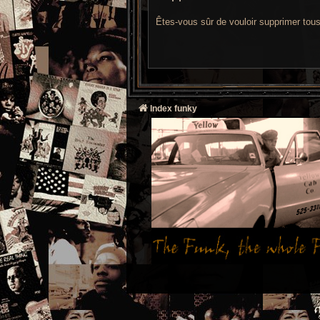
Êtes-vous sûr de vouloir supprimer tou
Index funky