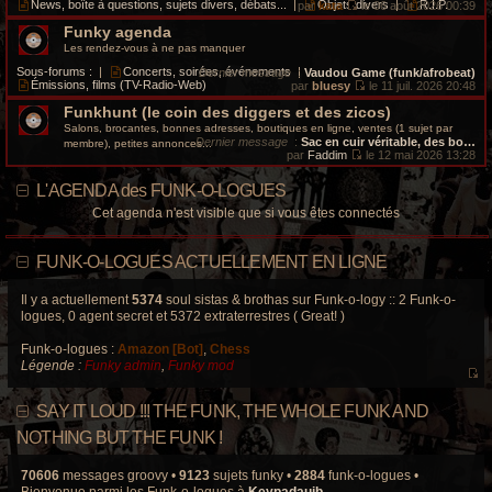
i
e
News, boîte à questions, sujets divers, débats...
|
Objets divers
|
R.I.P.
par
kata
le 06 août 2026 00:39
s
e
d
V
a
r
e
Funky agenda
o
g
m
r
i
Les rendez-vous à ne pas manquer
e
e
n
r
s
i
l
Sous-forums :
|
Concerts, soirées, événements
|
Dernier message
:
Vaudou Game (funk/afrobeat)
s
e
e
Émissions, films (TV-Radio-Web)
par
bluesy
le 11 juil. 2026 20:48
a
r
d
V
g
m
e
Funkhunt (le coin des diggers et des zicos)
o
e
e
r
i
Salons, brocantes, bonnes adresses, boutiques en ligne, ventes (1 sujet par
s
n
r
Dernier message
:
Sac en cuir véritable, des bo…
membre), petites annonces...
s
i
l
par
Faddim
le 12 mai 2026 13:28
a
e
e
V
g
r
d
o
e
L'AGENDA des FUNK-O-LOGUES
m
e
i
e
r
r
Cet agenda n'est visible que si vous êtes connectés
s
n
l
s
i
e
a
e
d
g
r
e
FUNK-O-LOGUES ACTUELLEMENT EN LIGNE
e
m
r
e
n
s
i
Il y a actuellement
5374
soul sistas & brothas sur Funk-o-logy :: 2 Funk-o-
s
e
logues, 0 agent secret et 5372 extraterrestres ( Great! )
a
r
g
m
e
Funk-o-logues :
Amazon [Bot]
,
Chess
e
s
Légende :
Funky admin
,
Funky mod
s
V
a
o
g
SAY IT LOUD !!! THE FUNK, THE WHOLE FUNK AND
e
i
r
NOTHING BUT THE FUNK !
l
e
70606
messages groovy •
9123
sujets funky •
2884
funk-o-logues •
d
Bienvenue parmi les Funk-o-logues à
Keypadauib
.