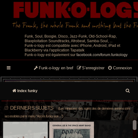
Funk, Soul, Boogie, Disco, Jazz-Funk, Old-School-Rap,
Blaxploitation Soundtracks, Afrobeat, Samba-Soul, ...
Funk-o-logy est compatible avec iPhone, Android, iPad et
Blackberry via l'application Tapatalk
Funk-o-logy est également sur
facebook.com/forum.funkology
Funk-o-logy en bref
S’enregistrer
Connexion
R
Index funky
e
DERNIERS SUJETS
(Les miniatures des sujets des dix dernières années sont
c
accessibles par le menu "Accès funky aux ...")
h
e