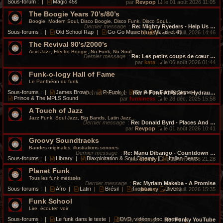
Sous-forum :
|
Magic 45s
par
Revpop
le 01 août 2026 11:05
V
The Boogie Years 70’s/80’s
o
i
Boogie, Modern Soul, Disco Boogie, Disco Funk, Disco Soul…
r
Dernier message
:
Re: Mighty Ryeders - Help Us …
l
Sous-forums :
|
Old School Rap
|
Go-Go Music
|
Maxis et 45
par
bluesy
le 14 juil. 2026 14:46
e
V
d
The Revival 90’s/2000’s
o
e
i
Acid Jazz, Electro Boogie, Nu Funk, Nu Soul…
r
r
Dernier message
:
Re: Les petits coups de cœur …
n
l
par
kata
le 06 août 2026 01:44
i
V
e
e
Funk-o-logy Hall of Fame
o
d
r
i
e
Le Panthéon du funk
m
r
r
e
l
n
Sous-forums :
|
James Brown
|
P-Funk
|
Sly & The Family Stone
|
Dernier message
:
Re: P-Funk All-Stars - Hydrau…
s
e
i
Prince & The MPLS Sound
par
funkiness
le 28 déc. 2025 15:58
s
d
e
V
a
e
r
A Touch of Jazz
o
g
r
m
i
Jazz Funk, Soul Jazz, Big Bands, Latin Jazz…
e
n
e
r
Dernier message
:
Re: Donald Byrd - Places And …
i
s
l
par
Revpop
le 01 août 2026 10:41
e
s
e
V
r
a
Groovy Soundtracks
d
o
m
g
e
i
Bandes originales, illustrations sonores
e
e
r
r
Dernier message
:
Re: Manu Dibango - Countdown …
s
n
l
Sous-forums :
|
Library
|
Blaxploitation & Soul Cinema
|
Italian Beats
par
bluesy
le 21 avr. 2026 21:28
s
i
e
V
a
e
d
Planet Funk
o
g
r
e
i
Tous les funk métissés
e
m
r
r
Dernier message
:
Re: Myriam Makeba - A Promise
e
n
l
Sous-forums :
|
Afro
|
Latin
|
Brésil
|
Tropical
|
Divers
par
bluesy
le 14 juil. 2026 15:35
s
i
e
V
s
e
d
Funk School
o
a
r
e
i
Lire, écouter, voir
g
m
r
r
e
e
n
l
Sous-forums :
|
Le funk dans le texte
|
DVD, vidéos, doc, photos
|
Dernier message
:
Re: Funky YouTube
s