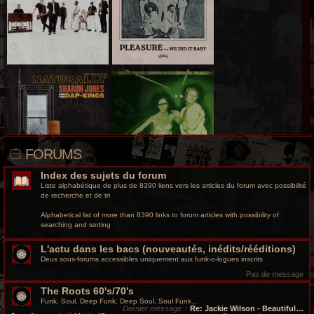
r
c
h
e
g
r
o
FORUMS
o
Index des sujets du forum
v
Liste alphabétique de plus de 8390 liens vers les articles du forum avec possibilité
de recherche et de tri
y
Alphabetical list of more than 8390 links to forum articles with possibility of
searching and sorting
L'actu dans les bacs (nouveautés, inédits/rééditions)
Deux sous-forums accessibles uniquement aux funk-o-logues inscrits
Pas de message
The Roots 60's/70's
Funk, Soul, Deep Funk, Deep Soul, Soul Funk…
Dernier message
:
Re: Jackie Wilson - Beautiful…