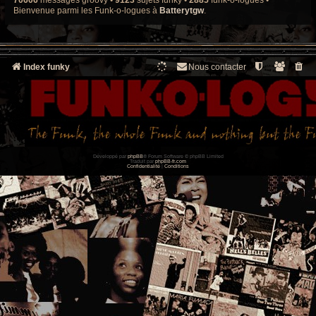
d
Bienvenue parmi les Funk-o-logues à
Batterytgw
.
e
r
n
i
e
Index funky
Nous contacter
r
m
e
s
s
a
g
e
Développé par
phpBB
® Forum Software © phpBB Limited
Traduit par
phpBB-fr.com
Confidentialité
|
Conditions