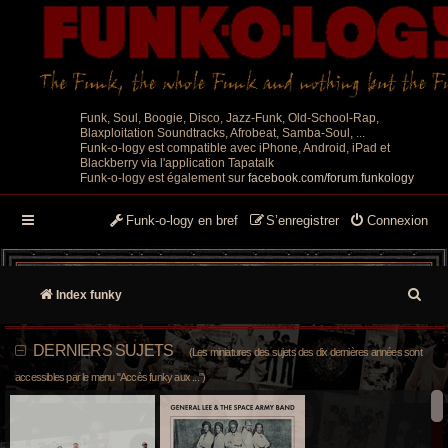
Funk, Soul, Boogie, Disco, Jazz-Funk, Old-School-Rap,
Blaxploitation Soundtracks, Afrobeat, Samba-Soul, ...
Funk-o-logy est compatible avec iPhone, Android, iPad et
Blackberry via l'application Tapatalk
Funk-o-logy est également sur
facebook.com/forum.funkology
Funk-o-logy en bref
S’enregistrer
Connexion
R
Index funky
e
DERNIERS SUJETS
(Les miniatures des sujets des dix dernières années sont
c
accessibles par le menu "Accès funky aux ...")
h
e