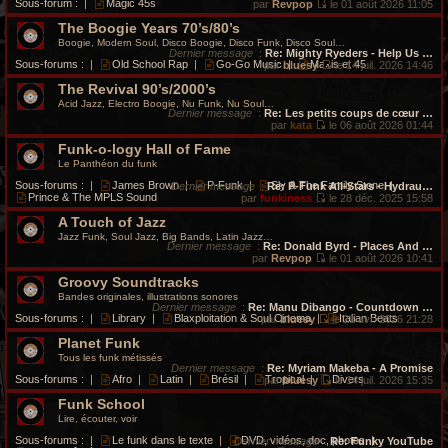
Sous-forum :
|
Magic 45s
par
Revpop
le 01 août 2026 11:05
V
The Boogie Years 70’s/80’s
o
i
Boogie, Modern Soul, Disco Boogie, Disco Funk, Disco Soul…
r
Dernier message
:
Re: Mighty Ryeders - Help Us …
l
Sous-forums :
|
Old School Rap
|
Go-Go Music
|
Maxis et 45
par
bluesy
le 14 juil. 2026 14:46
e
V
d
The Revival 90’s/2000’s
o
e
i
Acid Jazz, Electro Boogie, Nu Funk, Nu Soul…
r
r
Dernier message
:
Re: Les petits coups de cœur …
n
l
par
kata
le 06 août 2026 01:44
i
V
e
e
Funk-o-logy Hall of Fame
o
d
r
i
e
Le Panthéon du funk
m
r
r
e
l
n
Sous-forums :
|
James Brown
|
P-Funk
|
Sly & The Family Stone
|
Dernier message
:
Re: P-Funk All-Stars - Hydrau…
s
e
i
Prince & The MPLS Sound
par
funkiness
le 28 déc. 2025 15:58
s
d
e
V
a
e
r
A Touch of Jazz
o
g
r
m
i
Jazz Funk, Soul Jazz, Big Bands, Latin Jazz…
e
n
e
r
Dernier message
:
Re: Donald Byrd - Places And …
i
s
l
par
Revpop
le 01 août 2026 10:41
e
s
e
V
r
a
Groovy Soundtracks
d
o
m
g
e
i
Bandes originales, illustrations sonores
e
e
r
r
Dernier message
:
Re: Manu Dibango - Countdown …
s
n
l
Sous-forums :
|
Library
|
Blaxploitation & Soul Cinema
|
Italian Beats
par
bluesy
le 21 avr. 2026 21:28
s
i
e
V
a
e
d
Planet Funk
o
g
r
e
i
Tous les funk métissés
e
m
r
r
Dernier message
:
Re: Myriam Makeba - A Promise
e
n
l
Sous-forums :
|
Afro
|
Latin
|
Brésil
|
Tropical
|
Divers
par
bluesy
le 14 juil. 2026 15:35
s
i
e
V
s
e
d
Funk School
o
a
r
e
i
Lire, écouter, voir
g
m
r
r
e
e
n
l
Sous-forums :
|
Le funk dans le texte
|
DVD, vidéos, doc, photos
|
Dernier message
:
Re: Funky YouTube
s