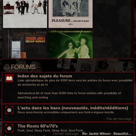
r
c
h
e
g
r
o
FORUMS
o
Index des sujets du forum
v
Liste alphabétique de plus de 8390 liens vers les articles du forum avec possibilité
de recherche et de tri
y
Alphabetical list of more than 8390 links to forum articles with possibility of
searching and sorting
L'actu dans les bacs (nouveautés, inédits/rééditions)
Deux sous-forums accessibles uniquement aux funk-o-logues inscrits
Pas de message
The Roots 60's/70's
Funk, Soul, Deep Funk, Deep Soul, Soul Funk…
Dernier message
:
Re: Jackie Wilson - Beautiful…