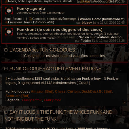
i
e
News, boîte à questions, sujets divers, débats...
|
Objets divers
|
R.I.P.
par
kata
le 06 août 2026 00:39
s
e
d
V
a
r
e
Funky agenda
o
g
m
r
i
Les rendez-vous à ne pas manquer
e
e
n
r
s
i
l
Sous-forums :
|
Concerts, soirées, événements
|
Dernier message
:
Vaudou Game (funk/afrobeat)
s
e
e
Émissions, films (TV-Radio-Web)
par
bluesy
le 11 juil. 2026 20:48
a
r
d
V
g
m
e
Funkhunt (le coin des diggers et des zicos)
o
e
e
r
i
Salons, brocantes, bonnes adresses, boutiques en ligne, ventes (1 sujet par
s
n
r
Dernier message
:
Sac en cuir véritable, des bo…
membre), petites annonces...
s
i
l
par
Faddim
le 12 mai 2026 13:28
a
e
e
V
g
r
d
o
e
L'AGENDA des FUNK-O-LOGUES
m
e
i
e
r
r
Cet agenda n'est visible que si vous êtes connectés
s
n
l
s
i
e
a
e
d
g
r
e
FUNK-O-LOGUES ACTUELLEMENT EN LIGNE
e
m
r
e
n
s
i
Il y a actuellement
1153
soul sistas & brothas sur Funk-o-logy :: 5 Funk-o-
s
e
logues, 0 agent secret et 1148 extraterrestres ( Great! )
a
r
g
m
e
Funk-o-logues :
Amazon [Bot]
,
Chess
,
Curtom
,
DuckDuckGo [Bot]
,
e
s
Semrush [Bot]
s
Légende :
Funky admin
,
Funky mod
a
V
g
e
o
SAY IT LOUD !!! THE FUNK, THE WHOLE FUNK AND
i
r
NOTHING BUT THE FUNK !
l
e
70606
messages groovy •
9123
sujets funky •
2885
funk-o-logues •