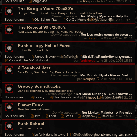
Sous-forum :
|
Magic 45s
par
Revpop
le 01 août 2026 11:05
V
The Boogie Years 70’s/80’s
o
i
Boogie, Modern Soul, Disco Boogie, Disco Funk, Disco Soul…
r
Dernier message
:
Re: Mighty Ryeders - Help Us …
l
Sous-forums :
|
Old School Rap
|
Go-Go Music
|
Maxis et 45
par
bluesy
le 14 juil. 2026 14:46
e
V
d
The Revival 90’s/2000’s
o
e
i
Acid Jazz, Electro Boogie, Nu Funk, Nu Soul…
r
r
Dernier message
:
Re: Les petits coups de cœur …
n
l
par
kata
le 06 août 2026 01:44
i
V
e
e
Funk-o-logy Hall of Fame
o
d
r
i
e
Le Panthéon du funk
m
r
r
e
l
n
Sous-forums :
|
James Brown
|
P-Funk
|
Sly & The Family Stone
|
Dernier message
:
Re: P-Funk All-Stars - Hydrau…
s
e
i
Prince & The MPLS Sound
par
funkiness
le 28 déc. 2025 15:58
s
d
e
V
a
e
r
A Touch of Jazz
o
g
r
m
i
Jazz Funk, Soul Jazz, Big Bands, Latin Jazz…
e
n
e
r
Dernier message
:
Re: Donald Byrd - Places And …
i
s
l
par
Revpop
le 01 août 2026 10:41
e
s
e
V
r
a
Groovy Soundtracks
d
o
m
g
e
i
Bandes originales, illustrations sonores
e
e
r
r
Dernier message
:
Re: Manu Dibango - Countdown …
s
n
l
Sous-forums :
|
Library
|
Blaxploitation & Soul Cinema
|
Italian Beats
par
bluesy
le 21 avr. 2026 21:28
s
i
e
V
a
e
d
Planet Funk
o
g
r
e
i
Tous les funk métissés
e
m
r
r
Dernier message
:
Re: Myriam Makeba - A Promise
e
n
l
Sous-forums :
|
Afro
|
Latin
|
Brésil
|
Tropical
|
Divers
par
bluesy
le 14 juil. 2026 15:35
s
i
e
V
s
e
d
Funk School
o
a
r
e
i
Lire, écouter, voir
g
m
r
r
e
e
n
l
Sous-forums :
|
Le funk dans le texte
|
DVD, vidéos, doc, photos
|
Dernier message
:
Re: Funky YouTube
s