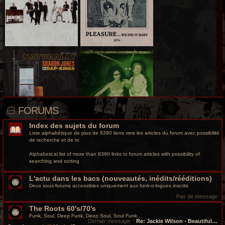
r
c
h
e
g
r
o
FORUMS
o
Index des sujets du forum
v
Liste alphabétique de plus de 8390 liens vers les articles du forum avec possibilité
de recherche et de tri
y
Alphabetical list of more than 8390 links to forum articles with possibility of
searching and sorting
L'actu dans les bacs (nouveautés, inédits/rééditions)
Deux sous-forums accessibles uniquement aux funk-o-logues inscrits
Pas de message
The Roots 60's/70's
Funk, Soul, Deep Funk, Deep Soul, Soul Funk…
Dernier message
:
Re: Jackie Wilson - Beautiful…