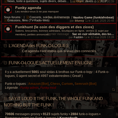
i
e
News, boîte à questions, sujets divers, débats...
|
Objets divers
|
R.I.P.
par
kata
le 06 août 2026 00:39
s
e
d
V
a
r
e
Funky agenda
o
g
m
r
i
Les rendez-vous à ne pas manquer
e
e
n
r
s
i
l
Sous-forums :
|
Concerts, soirées, événements
|
Dernier message
:
Vaudou Game (funk/afrobeat)
s
e
e
Émissions, films (TV-Radio-Web)
par
bluesy
le 11 juil. 2026 20:48
a
r
d
V
g
m
e
Funkhunt (le coin des diggers et des zicos)
o
e
e
r
i
Salons, brocantes, bonnes adresses, boutiques en ligne, ventes (1 sujet par
s
n
r
Dernier message
:
Sac en cuir véritable, des bo…
membre), petites annonces...
s
i
l
par
Faddim
le 12 mai 2026 13:28
a
e
e
V
g
r
d
o
e
L'AGENDA des FUNK-O-LOGUES
m
e
i
e
r
r
Cet agenda n'est visible que si vous êtes connectés
s
n
l
s
i
e
a
e
d
g
r
e
FUNK-O-LOGUES ACTUELLEMENT EN LIGNE
e
m
r
e
n
s
i
Il y a actuellement
5001
soul sistas & brothas sur Funk-o-logy :: 4 Funk-o-
s
e
logues, 0 agent secret et 4997 extraterrestres ( Great! )
a
r
g
m
e
Funk-o-logues :
Amazon [Bot]
,
Chess
,
Curtom
,
Semrush [Bot]
e
s
Légende :
Funky admin
,
Funky mod
s
V
a
o
g
SAY IT LOUD !!! THE FUNK, THE WHOLE FUNK AND
e
i
r
NOTHING BUT THE FUNK !
l
e
70606
messages groovy •
9123
sujets funky •
2884
funk-o-logues •
d
Bienvenue parmi les Funk-o-logues à
Keypadauib
.