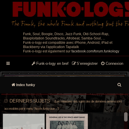
Funk, Soul, Boogie, Disco, Jazz-Funk, Old-School-Rap,
Blaxploitation Soundtracks, Afrobeat, Samba-Soul, ...
Funk-o-logy est compatible avec iPhone, Android, iPad et
Blackberry via l'application Tapatalk
Funk-o-logy est également sur
facebook.com/forum.funkology
Funk-o-logy en bref
S’enregistrer
Connexion
R
Index funky
e
DERNIERS SUJETS
(Les miniatures des sujets des dix dernières années sont
c
accessibles par le menu "Accès funky aux ...")
h
e