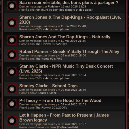
Sac en cuir véritable, des bons plans à partager ?
Dernier message par
Faddim
«
12 mai 2026 13:28
Posté dans
Funkhunt (le coin des diggers et des zicos)
Sharon Jones & The Dap-Kings - Rockpalast (Live,
2010)
Dernier message par
bluesy
«
11 mai 2026 22:40
Posté dans
DVD, vidéos, doc, photos
Sharon Jones And The Dap-Kings – Naturally
Dernier message par
bluesy
«
11 mai 2026 21:34
Posté dans
The Revival 90’s/2000’s
Robert Palmer – Sneakin' Sally Through The Alley
Dernier message par
bluesy
«
09 mai 2026 18:56
Posté dans
The Roots 60's/70's
Stanley Clarke - NPR Music Tiny Desk Concert
(Live, 2025)
Dernier message par
bluesy
«
09 mai 2026 17:04
Posté dans
DVD, vidéos, doc, photos
Stanley Clarke - School Days
Dernier message par
bluesy
«
09 mai 2026 16:49
Posté dans
A Touch of Jazz
P-Theory – From The Hood To The Wood
Dernier message par
bluesy
«
08 mai 2026 22:02
Posté dans
The Revival 90’s/2000’s
Let It Happen - From Past to Present | James
Brown legacy
Dernier message par
bluesy
«
08 mai 2026 17:27
Posté dans
Émissions, films (TV-Radio-Web)