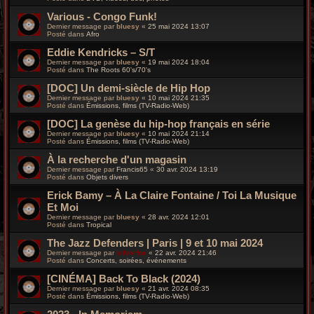
Various - Congo Funk!
Dernier message par
bluesy
«
25 mai 2024 13:07
Posté dans
Afro
Eddie Kendricks – S/T
Dernier message par
bluesy
«
19 mai 2024 18:04
Posté dans
The Roots 60's/70's
[DOC] Un demi-siècle de Hip Hop
Dernier message par
bluesy
«
10 mai 2024 21:35
Posté dans
Émissions, films (TV-Radio-Web)
[DOC] La genèse du hip-hop français en série
Dernier message par
bluesy
«
10 mai 2024 21:14
Posté dans
Émissions, films (TV-Radio-Web)
À la recherche d'un magasin
Dernier message par
Francis65
«
30 avr. 2024 13:19
Posté dans
Objets divers
Erick Bamy – À La Claire Fontaine / Toi La Musique
Et Moi
Dernier message par
bluesy
«
28 avr. 2024 12:01
Posté dans
Tropical
The Jazz Defenders | Paris | 9 et 10 mai 2024
Dernier message par
silverfox
«
22 avr. 2024 21:46
Posté dans
Concerts, soirées, événements
[CINÉMA] Back To Black (2024)
Dernier message par
bluesy
«
21 avr. 2024 08:35
Posté dans
Émissions, films (TV-Radio-Web)