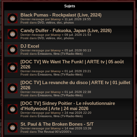
r
Sujets
c
Black Pumas - Rockpalast (Live, 2024)
Dernier message par
bluesy
«
11 juil. 2026 19:55
h
Posté dans
DVD, vidéos, doc, photos
Candy Dulfer - Fukuoka, Japan (Live, 2026)
e
Dernier message par
bluesy
«
09 juil. 2026 21:53
Posté dans
DVD, vidéos, doc, photos
g
DJ Excel
r
Dernier message par
bluesy
«
05 juil. 2026 00:13
Posté dans
Émissions, films (TV-Radio-Web)
o
[DOC TV] We Want The Funk! | ARTE tv | 05 août
2026
o
Dernier message par
bluesy
«
01 juil. 2026 23:21
Posté dans
Émissions, films (TV-Radio-Web)
v
[DOC TV] La revanche du disco | ARTE tv | 01 juillet
2026
y
Dernier message par
bluesy
«
01 juil. 2026 22:38
Posté dans
Émissions, films (TV-Radio-Web)
[DOC TV] Sidney Poitier - Le révolutionnaire
d'Hollywood | Arte | 24 mai 2026
Dernier message par
bluesy
«
24 mai 2026 22:20
Posté dans
Émissions, films (TV-Radio-Web)
St. Paul & The Broken Bones - S/T
Dernier message par
bluesy
«
14 mai 2026 13:39
Posté dans
The Revival 90’s/2000’s