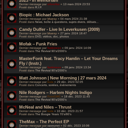
2023 - In Memoriam
Dernier message par
silverfox
«
13 mars 2024 23:53
Posté dans
R.I.P.
Biopic : Michael Jackson
Dernier message par
bluesy
«
04 mars 2024 21:38
Posté dans
News, boîte à questions, sujets divers, débats...
Candy Dulfer - Live In Leverkusen (2009)
Dernier message par
bluesy
«
27 janv. 2024 18:47
Posté dans
DVD, vidéos, doc, photos
Mofak – Funk Fries
Dernier message par
funkiness
«
09 janv. 2024 14:09
Posté dans
The Revival 90’s/2000’s
MasterFonk feat. Tracy Hamlin – Let Your Dreams
Fly / (Instr.)
Dernier message par
funkiness
«
09 janv. 2024 13:34
Posté dans
The Revival 90’s/2000’s
Matt Johnson | New Morning | 27 mars 2024
Dernier message par
kata
«
29 déc. 2023 02:05
Posté dans
Concerts, soirées, événements
Nile Rodgers – Harlem Nights Indigo
Dernier message par
FrenCHIC
«
18 déc. 2023 11:45
Posté dans
The Revival 90’s/2000’s
McNeal and Niles – Thrust
Dernier message par
kata
«
10 déc. 2023 21:57
Posté dans
The Boogie Years 70’s/80’s
TheMax – The Perfect EP
Dernier message par
xavounet
«
02 déc. 2023 10:06