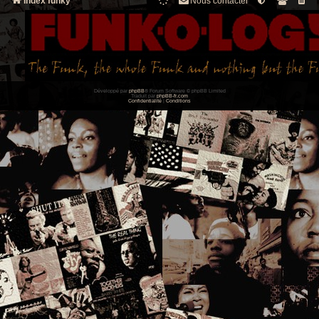
Index funky
Nous contacter
Développé par
phpBB
® Forum Software © phpBB Limited
Traduit par
phpBB-fr.com
Confidentialité
|
Conditions