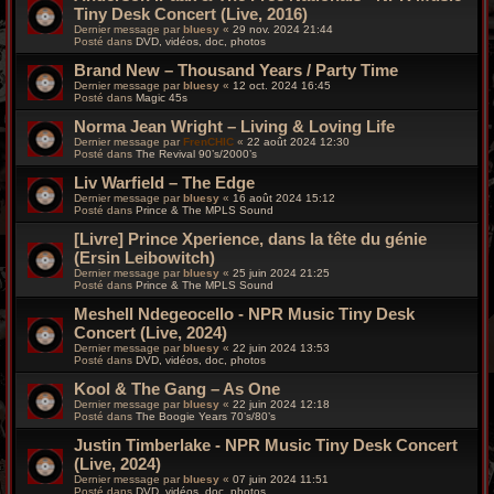
Tiny Desk Concert (Live, 2016)
Dernier message par
bluesy
«
29 nov. 2024 21:44
Posté dans
DVD, vidéos, doc, photos
Brand New – Thousand Years / Party Time
Dernier message par
bluesy
«
12 oct. 2024 16:45
Posté dans
Magic 45s
Norma Jean Wright – Living & Loving Life
Dernier message par
FrenCHIC
«
22 août 2024 12:30
Posté dans
The Revival 90’s/2000’s
Liv Warfield – The Edge
Dernier message par
bluesy
«
16 août 2024 15:12
Posté dans
Prince & The MPLS Sound
[Livre] Prince Xperience, dans la tête du génie
(Ersin Leibowitch)
Dernier message par
bluesy
«
25 juin 2024 21:25
Posté dans
Prince & The MPLS Sound
Meshell Ndegeocello - NPR Music Tiny Desk
Concert (Live, 2024)
Dernier message par
bluesy
«
22 juin 2024 13:53
Posté dans
DVD, vidéos, doc, photos
Kool & The Gang – As One
Dernier message par
bluesy
«
22 juin 2024 12:18
Posté dans
The Boogie Years 70’s/80’s
Justin Timberlake - NPR Music Tiny Desk Concert
(Live, 2024)
Dernier message par
bluesy
«
07 juin 2024 11:51
Posté dans
DVD, vidéos, doc, photos