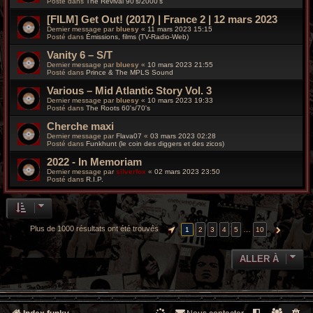
Posté dans
The Revival 90’s/2000’s
[FILM] Get Out! (2017) | France 2 | 12 mars 2023
Dernier message par
bluesy
«
11 mars 2023 15:15
Posté dans
Émissions, films (TV-Radio-Web)
Vanity 6 – S/T
Dernier message par
bluesy
«
10 mars 2023 21:55
Posté dans
Prince & The MPLS Sound
Various – Mid Atlantic Story Vol. 3
Dernier message par
bluesy
«
10 mars 2023 19:33
Posté dans
The Roots 60's/70's
Cherche maxi
Dernier message par
Flava07
«
03 mars 2023 02:28
Posté dans
Funkhunt (le coin des diggers et des zicos)
2022 - In Memoriam
Dernier message par
silverfox
«
02 mars 2023 23:50
Posté dans
R.I.P.
Plus de 1000 résultats ont été trouvés
…
1
2
3
4
5
10
PAGE
1
SUR
10
SUIVANTE
ALLER À