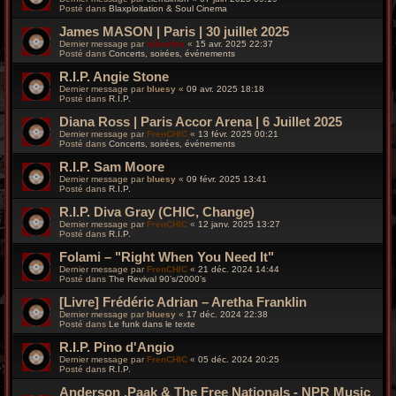
Posté dans
Blaxploitation & Soul Cinema
James MASON | Paris | 30 juillet 2025
Dernier message par
silverfox
«
15 avr. 2025 22:37
Posté dans
Concerts, soirées, événements
R.I.P. Angie Stone
Dernier message par
bluesy
«
09 avr. 2025 18:18
Posté dans
R.I.P.
Diana Ross | Paris Accor Arena | 6 Juillet 2025
Dernier message par
FrenCHIC
«
13 févr. 2025 00:21
Posté dans
Concerts, soirées, événements
R.I.P. Sam Moore
Dernier message par
bluesy
«
09 févr. 2025 13:41
Posté dans
R.I.P.
R.I.P. Diva Gray (CHIC, Change)
Dernier message par
FrenCHIC
«
12 janv. 2025 13:27
Posté dans
R.I.P.
Folami – "Right When You Need It"
Dernier message par
FrenCHIC
«
21 déc. 2024 14:44
Posté dans
The Revival 90’s/2000’s
[Livre] Frédéric Adrian – Aretha Franklin
Dernier message par
bluesy
«
17 déc. 2024 22:38
Posté dans
Le funk dans le texte
R.I.P. Pino d'Angio
Dernier message par
FrenCHIC
«
05 déc. 2024 20:25
Posté dans
R.I.P.
Anderson .Paak & The Free Nationals - NPR Music