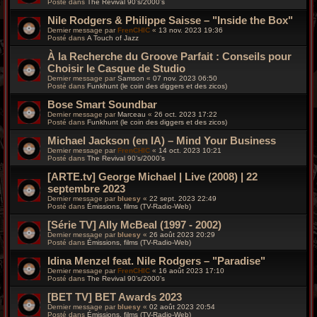
Posté dans
The Revival 90’s/2000’s
Nile Rodgers & Philippe Saisse – "Inside the Box"
Dernier message par
FrenCHIC
«
13 nov. 2023 19:36
Posté dans
A Touch of Jazz
À la Recherche du Groove Parfait : Conseils pour
Choisir le Casque de Studio
Dernier message par
Samson
«
07 nov. 2023 06:50
Posté dans
Funkhunt (le coin des diggers et des zicos)
Bose Smart Soundbar
Dernier message par
Marceau
«
26 oct. 2023 17:22
Posté dans
Funkhunt (le coin des diggers et des zicos)
Michael Jackson (en IA) – Mind Your Business
Dernier message par
FrenCHIC
«
14 oct. 2023 10:21
Posté dans
The Revival 90’s/2000’s
[ARTE.tv] George Michael | Live (2008) | 22
septembre 2023
Dernier message par
bluesy
«
22 sept. 2023 22:49
Posté dans
Émissions, films (TV-Radio-Web)
[Série TV] Ally McBeal (1997 - 2002)
Dernier message par
bluesy
«
26 août 2023 20:29
Posté dans
Émissions, films (TV-Radio-Web)
Idina Menzel feat. Nile Rodgers – "Paradise"
Dernier message par
FrenCHIC
«
16 août 2023 17:10
Posté dans
The Revival 90’s/2000’s
[BET TV] BET Awards 2023
Dernier message par
bluesy
«
02 août 2023 20:54
Posté dans
Émissions, films (TV-Radio-Web)