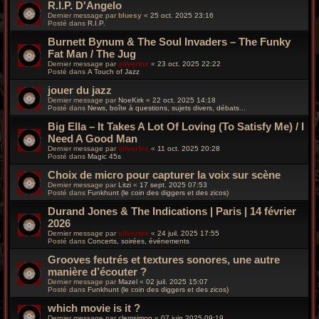
R.I.P. D'Angelo
Dernier message par
bluesy
«
25 oct. 2025 23:16
Posté dans
R.I.P.
Burnett Bynum & The Soul Invaders – The Funky
Fat Man / The Jug
Dernier message par
silverfox
«
23 oct. 2025 22:22
Posté dans
A Touch of Jazz
jouer du jazz
Dernier message par
NoeKirk
«
22 oct. 2025 14:18
Posté dans
News, boîte à questions, sujets divers, débats...
Big Ella – It Takes A Lot Of Loving (To Satisfy Me) / I
Need A Good Man
Dernier message par
silverfox
«
11 oct. 2025 20:28
Posté dans
Magic 45s
Choix de micro pour capturer la voix sur scène
Dernier message par
Litzi
«
17 sept. 2025 07:53
Posté dans
Funkhunt (le coin des diggers et des zicos)
Durand Jones & The Indications | Paris | 14 février
2026
Dernier message par
silverfox
«
24 juil. 2025 17:55
Posté dans
Concerts, soirées, événements
Grooves feutrés et textures sonores, une autre
manière d’écouter ?
Dernier message par
Mazel
«
02 juil. 2025 15:07
Posté dans
Funkhunt (le coin des diggers et des zicos)
which movie is it ?
Dernier message par
clemsimon
«
07 juin 2025 09:19