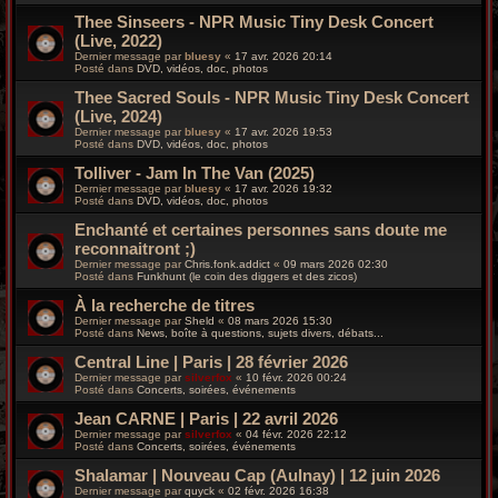
Thee Sinseers - NPR Music Tiny Desk Concert
(Live, 2022)
Dernier message par
bluesy
«
17 avr. 2026 20:14
Posté dans
DVD, vidéos, doc, photos
Thee Sacred Souls - NPR Music Tiny Desk Concert
(Live, 2024)
Dernier message par
bluesy
«
17 avr. 2026 19:53
Posté dans
DVD, vidéos, doc, photos
Tolliver - Jam In The Van (2025)
Dernier message par
bluesy
«
17 avr. 2026 19:32
Posté dans
DVD, vidéos, doc, photos
Enchanté et certaines personnes sans doute me
reconnaitront ;)
Dernier message par
Chris.fonk.addict
«
09 mars 2026 02:30
Posté dans
Funkhunt (le coin des diggers et des zicos)
À la recherche de titres
Dernier message par
Sheld
«
08 mars 2026 15:30
Posté dans
News, boîte à questions, sujets divers, débats...
Central Line | Paris | 28 février 2026
Dernier message par
silverfox
«
10 févr. 2026 00:24
Posté dans
Concerts, soirées, événements
Jean CARNE | Paris | 22 avril 2026
Dernier message par
silverfox
«
04 févr. 2026 22:12
Posté dans
Concerts, soirées, événements
Shalamar | Nouveau Cap (Aulnay) | 12 juin 2026
Dernier message par
quyck
«
02 févr. 2026 16:38