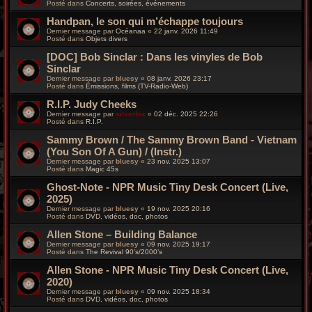
Posté dans
Concerts, soirées, événements
Handpan, le son qui m’échappe toujours
Dernier message par
Océanaa
«
22 janv. 2026 11:49
Posté dans
Objets divers
[DOC] Bob Sinclar : Dans les vinyles de Bob
Sinclar
Dernier message par
bluesy
«
08 janv. 2026 23:17
Posté dans
Émissions, films (TV-Radio-Web)
R.I.P. Judy Cheeks
Dernier message par
silverfox
«
02 déc. 2025 22:26
Posté dans
R.I.P.
Sammy Brown / The Sammy Brown Band - Vietnam
(You Son Of A Gun) / (Instr.)
Dernier message par
bluesy
«
23 nov. 2025 13:07
Posté dans
Magic 45s
Ghost-Note - NPR Music Tiny Desk Concert (Live,
2025)
Dernier message par
bluesy
«
19 nov. 2025 20:16
Posté dans
DVD, vidéos, doc, photos
Allen Stone – Building Balance
Dernier message par
bluesy
«
09 nov. 2025 19:17
Posté dans
The Revival 90’s/2000’s
Allen Stone - NPR Music Tiny Desk Concert (Live,
2020)
Dernier message par
bluesy
«
09 nov. 2025 18:34
Posté dans
DVD, vidéos, doc, photos