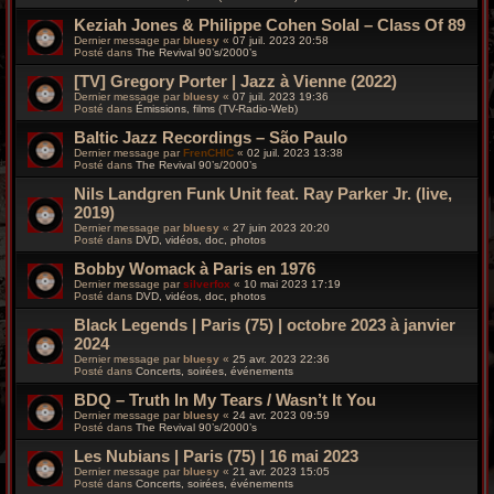
Keziah Jones & Philippe Cohen Solal – Class Of 89
Dernier message par
bluesy
«
07 juil. 2023 20:58
Posté dans
The Revival 90’s/2000’s
[TV] Gregory Porter | Jazz à Vienne (2022)
Dernier message par
bluesy
«
07 juil. 2023 19:36
Posté dans
Émissions, films (TV-Radio-Web)
Baltic Jazz Recordings – São Paulo
Dernier message par
FrenCHIC
«
02 juil. 2023 13:38
Posté dans
The Revival 90’s/2000’s
Nils Landgren Funk Unit feat. Ray Parker Jr. (live,
2019)
Dernier message par
bluesy
«
27 juin 2023 20:20
Posté dans
DVD, vidéos, doc, photos
Bobby Womack à Paris en 1976
Dernier message par
silverfox
«
10 mai 2023 17:19
Posté dans
DVD, vidéos, doc, photos
Black Legends | Paris (75) | octobre 2023 à janvier
2024
Dernier message par
bluesy
«
25 avr. 2023 22:36
Posté dans
Concerts, soirées, événements
BDQ – Truth In My Tears / Wasn’t It You
Dernier message par
bluesy
«
24 avr. 2023 09:59
Posté dans
The Revival 90’s/2000’s
Les Nubians | Paris (75) | 16 mai 2023
Dernier message par
bluesy
«
21 avr. 2023 15:05
Posté dans
Concerts, soirées, événements