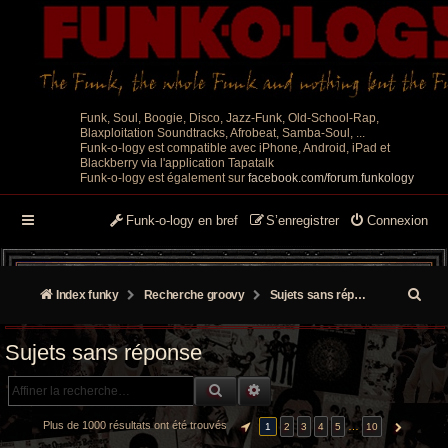
Funk, Soul, Boogie, Disco, Jazz-Funk, Old-School-Rap,
Blaxploitation Soundtracks, Afrobeat, Samba-Soul, ...
Funk-o-logy est compatible avec iPhone, Android, iPad et
Blackberry via l'application Tapatalk
Funk-o-logy est également sur
facebook.com/forum.funkology
Funk-o-logy en bref
S’enregistrer
Connexion
R
Index funky
Recherche groovy
Sujets sans réponse
e
Sujets sans réponse
c
RECHERCHE GROOVY
RECHERCHE AVANCÉE
h
e
Plus de 1000 résultats ont été trouvés
…
1
2
3
4
5
10
PAGE
1
SUR
10
SUIVANTE