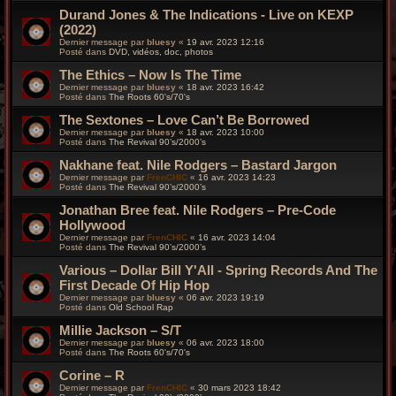
Durand Jones & The Indications - Live on KEXP
(2022)
Dernier message par
bluesy
«
19 avr. 2023 12:16
Posté dans
DVD, vidéos, doc, photos
The Ethics – Now Is The Time
Dernier message par
bluesy
«
18 avr. 2023 16:42
Posté dans
The Roots 60's/70's
The Sextones – Love Can’t Be Borrowed
Dernier message par
bluesy
«
18 avr. 2023 10:00
Posté dans
The Revival 90’s/2000’s
Nakhane feat. Nile Rodgers – Bastard Jargon
Dernier message par
FrenCHIC
«
16 avr. 2023 14:23
Posté dans
The Revival 90’s/2000’s
Jonathan Bree feat. Nile Rodgers – Pre-Code
Hollywood
Dernier message par
FrenCHIC
«
16 avr. 2023 14:04
Posté dans
The Revival 90’s/2000’s
Various – Dollar Bill Y'All - Spring Records And The
First Decade Of Hip Hop
Dernier message par
bluesy
«
06 avr. 2023 19:19
Posté dans
Old School Rap
Millie Jackson – S/T
Dernier message par
bluesy
«
06 avr. 2023 18:00
Posté dans
The Roots 60's/70's
Corine – R
Dernier message par
FrenCHIC
«
30 mars 2023 18:42