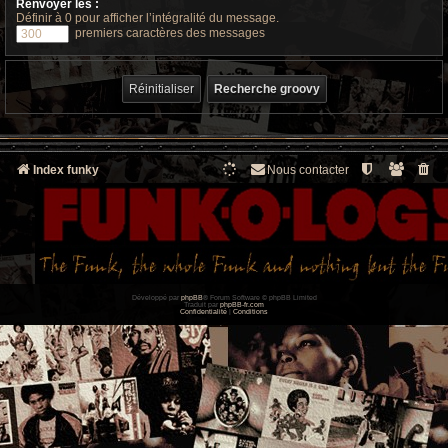
Renvoyer les :
Définir à 0 pour afficher l’intégralité du message.
premiers caractères des messages
Index funky
Nous contacter
Développé par
phpBB
® Forum Software © phpBB Limited
Traduit par
phpBB-fr.com
Confidentialité
|
Conditions