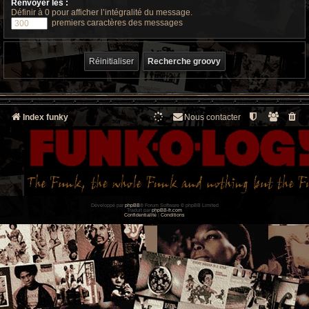
Renvoyer les :
Définir à 0 pour afficher l’intégralité du message.
premiers caractères des messages
Index funky
Nous contacter
Développé par
phpBB
® Forum Software © phpBB Limited
Traduit par
phpBB-fr.com
Confidentialité
|
Conditions