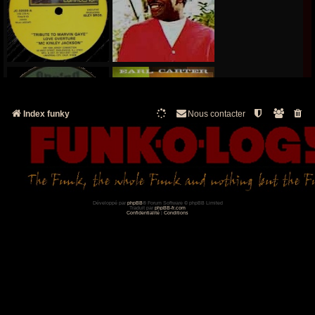
Index funky
Nous contacter
Développé par
phpBB
® Forum Software © phpBB Limited
Traduit par
phpBB-fr.com
Confidentialité
|
Conditions