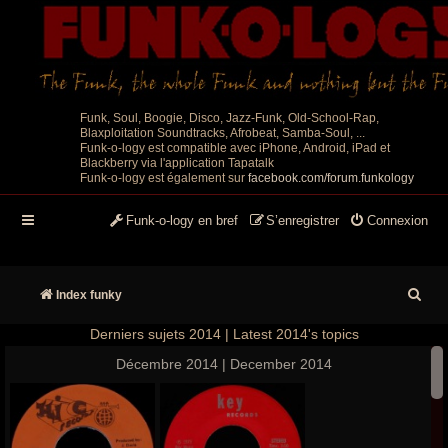
Funk, Soul, Boogie, Disco, Jazz-Funk, Old-School-Rap,
Blaxploitation Soundtracks, Afrobeat, Samba-Soul, ...
Funk-o-logy est compatible avec iPhone, Android, iPad et
Blackberry via l'application Tapatalk
Funk-o-logy est également sur
facebook.com/forum.funkology
Funk-o-logy en bref
S’enregistrer
Connexion
R
Index funky
e
Derniers sujets 2014 | Latest 2014's topics
c
Décembre 2014 | December 2014
h
e