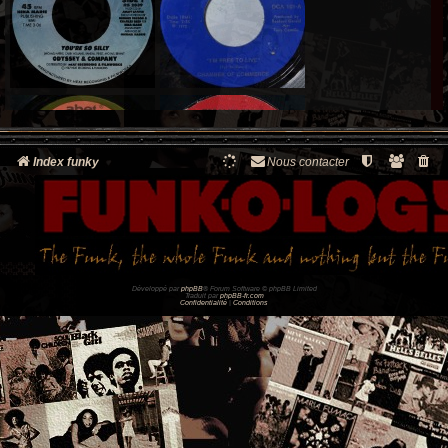
Index funky
Nous contacter
Développé par
phpBB
® Forum Software © phpBB Limited
Traduit par
phpBB-fr.com
Confidentialité
|
Conditions