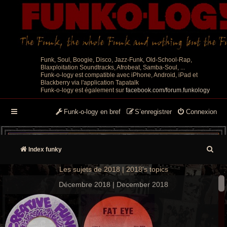
Funk, Soul, Boogie, Disco, Jazz-Funk, Old-School-Rap,
Blaxploitation Soundtracks, Afrobeat, Samba-Soul, ...
Funk-o-logy est compatible avec iPhone, Android, iPad et
Blackberry via l'application Tapatalk
Funk-o-logy est également sur
facebook.com/forum.funkology
Funk-o-logy en bref
S’enregistrer
Connexion
R
Index funky
e
Les sujets de 2018 | 2018's topics
c
Décembre 2018 | December 2018
h
e