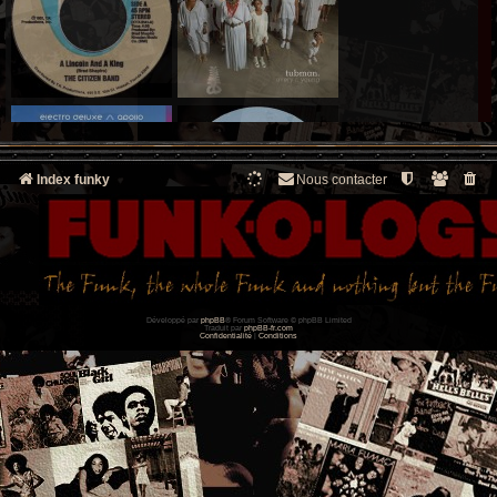
Index funky
Nous contacter
Développé par
phpBB
® Forum Software © phpBB Limited
Traduit par
phpBB-fr.com
Confidentialité
|
Conditions