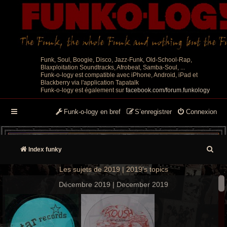
Funk, Soul, Boogie, Disco, Jazz-Funk, Old-School-Rap,
Blaxploitation Soundtracks, Afrobeat, Samba-Soul, ...
Funk-o-logy est compatible avec iPhone, Android, iPad et
Blackberry via l'application Tapatalk
Funk-o-logy est également sur
facebook.com/forum.funkology
Funk-o-logy en bref
S’enregistrer
Connexion
R
Index funky
e
Les sujets de 2019 | 2019's topics
c
Décembre 2019 | December 2019
h
e