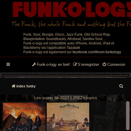
Funk, Soul, Boogie, Disco, Jazz-Funk, Old-School-Rap,
Blaxploitation Soundtracks, Afrobeat, Samba-Soul, ...
Funk-o-logy est compatible avec iPhone, Android, iPad et
Blackberry via l'application Tapatalk
Funk-o-logy est également sur
facebook.com/forum.funkology
Funk-o-logy en bref
S’enregistrer
Connexion
R
Index funky
e
Les sujets de 2022 | 2022's topics
c
h
e