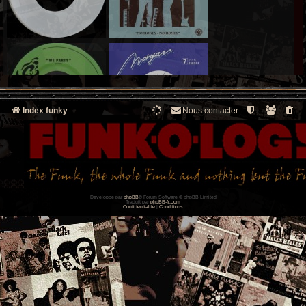
Index funky
Nous contacter
Développé par
phpBB
® Forum Software © phpBB Limited
Traduit par
phpBB-fr.com
Confidentialité
|
Conditions