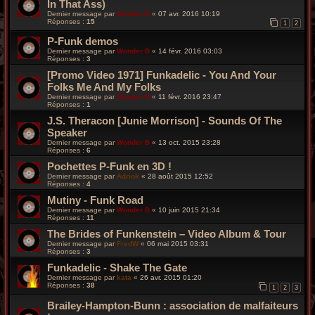
In That Ass)
Dernier message par
Wonder B
«
07 avr. 2016 10:19
Réponses :
15
1
2
P-Funk demos
Dernier message par
Wonder B
«
14 févr. 2016 03:03
Réponses :
3
[Promo Video 1971] Funkadelic - You And Your
Folks Me And My Folks
Dernier message par
Wonder B
«
11 févr. 2016 23:47
Réponses :
1
J.S. Theracon [Junie Morrison] - Sounds Of The
Speaker
Dernier message par
Wonder B
«
13 oct. 2015 23:28
Réponses :
6
Pochettes P-Funk en 3D !
Dernier message par
Adriok
«
28 août 2015 12:52
Réponses :
4
Mutiny - Funk Road
Dernier message par
Wonder B
«
10 juin 2015 21:34
Réponses :
11
The Brides of Funkenstein – Video Album & Tour
Dernier message par
FredW
«
06 mai 2015 03:31
Réponses :
3
Funkadelic - Shake The Gate
Dernier message par
kata
«
26 avr. 2015 01:20
Réponses :
38
1
2
3
Brailey-Hampton-Bunn : association de malfaiteurs