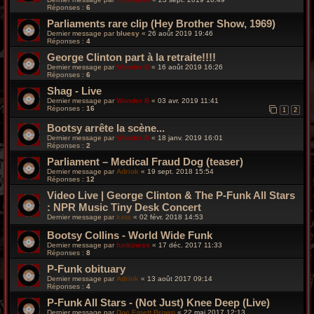
Réponses :
6
Parliaments rare clip (Hey Brother Show, 1969)
Dernier message par
bluesy
«
26 août 2019 19:46
Réponses :
4
George Clinton part à la retraite!!!!
Dernier message par
Wonder B
«
16 août 2019 16:26
Réponses :
6
Shag - Live
Dernier message par
Wonder B
«
03 avr. 2019 11:41
Réponses :
16
1
2
Bootsy arrête la scène...
Dernier message par
Wonder B
«
18 janv. 2019 16:01
Réponses :
2
Parliament – Medical Fraud Dog (teaser)
Dernier message par
Adriok
«
19 sept. 2018 15:54
Réponses :
12
Video Live | George Clinton & The P-Funk All Stars
: NPR Music Tiny Desk Concert
Dernier message par
kata
«
02 févr. 2018 14:53
Bootsy Collins - World Wide Funk
Dernier message par
funkiness
«
17 déc. 2017 11:33
Réponses :
8
P-Funk obituary
Dernier message par
Adriok
«
13 août 2017 09:14
Réponses :
4
P-Funk All Stars - (Not Just) Knee Deep (Live)
Dernier message par
Doc Emett Brown
«
22 mai 2017 12:13