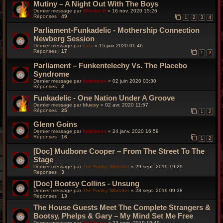
Mutiny – A Night Out With The Boys
Dernier message par
Wonder B
«
16 nov. 2020 15:26
Réponses :
49
1
2
3
4
Parliament-Funkadelic - Mothership Connection
Newberg Session
Dernier message par
kata
«
15 juin 2020 01:46
Réponses :
17
1
2
Parliament – Funkentelechy Vs. The Placebo
Syndrome
Dernier message par
funkiness
«
02 juin 2020 03:30
Réponses :
2
Funkadelic - One Nation Under A Groove
Dernier message par
bluesy
«
02 avr. 2020 11:57
Réponses :
25
1
2
Glenn Goins
Dernier message par
funkiness
«
24 janv. 2020 16:59
Réponses :
16
1
2
[Doc] Mudbone Cooper – From The Street To The
Stage
Dernier message par
The Funky Whistler
«
29 sept. 2019 19:29
Réponses :
3
[Doc] Bootsy Collins - Unsung
Dernier message par
The Funky Whistler
«
28 sept. 2019 09:38
Réponses :
13
The House Guests Meet The Complete Strangers &
Bootsy, Phelps & Gary ‎– My Mind Set Me Free
Dernier message par
funkiness
«
23 sept. 2019 10:49