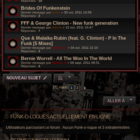
Réponses :
10
Brides Of Funkenstein
Dernier message par
funka
«
30 oct. 2011 14:59
Réponses :
2
FFF & George Clinton - New funk generation
Dernier message par
Adriok
«
12 oct. 2011 10:47
Réponses :
7
Que & Malaika Rubin (feat. G. Clinton) - P In The
Funk [5 Mixes]
Dernier message par
funkiness
«
04 oct. 2011 22:10
Réponses :
2
Bernie Worrell - All The Woo In The World
Dernier message par
Wonder B
«
06 sept. 2011 08:51
Réponses :
4
NOUVEAU SUJET
111 sujets
1
2
SUIVANTE
ALLER À
FUNK-O-LOGUES ACTUELLEMENT EN LIGNE
Utilisateurs parcourant ce forum : Aucun Funk-o-logue et 3 extraterrestres