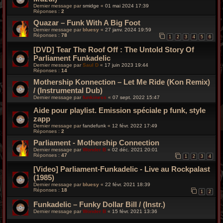
Dernier message par
smidge
«
01 mai 2024 17:39
Réponses :
2
Quazar – Funk With A Big Foot
Dernier message par
bluesy
«
27 janv. 2024 19:59
Réponses :
78
1
2
3
4
5
6
[DVD] Tear The Roof Off : The Untold Story Of
Parliament Funkadelic
Dernier message par
Saul D
«
17 juin 2023 19:44
Réponses :
14
Mothership Konnection – Let Me Ride (Kon Remix)
/ (Instrumental Dub)
Dernier message par
funkiness
«
07 sept. 2022 15:47
Aide pour playlist. Emission spéciale p funk, style
zapp
Dernier message par
fandefunk
«
12 févr. 2022 17:49
Réponses :
2
Parliament - Mothership Connection
Dernier message par
Wonder B
«
02 déc. 2021 20:01
Réponses :
47
1
2
3
4
[Video] Parliament-Funkadelic - Live au Rockpalast
(1985)
Dernier message par
bluesy
«
22 févr. 2021 18:39
Réponses :
18
1
2
Funkadelic – Funky Dollar Bill / (Instr.)
Dernier message par
Wonder B
«
15 févr. 2021 13:36