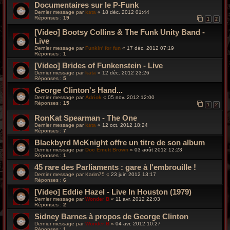
Documentaires sur le P-Funk
Dernier message par
kata
«
18 déc. 2012 01:44
Réponses :
19
1
2
[Video] Bootsy Collins & The Funk Unity Band -
Live
Dernier message par
Funkin' for fun
«
17 déc. 2012 07:19
Réponses :
1
[Video] Brides of Funkenstein - Live
Dernier message par
kata
«
12 déc. 2012 23:26
Réponses :
5
George Clinton's Hand...
Dernier message par
Adriok
«
05 nov. 2012 12:00
Réponses :
15
1
2
RonKat Spearman - The One
Dernier message par
kata
«
12 oct. 2012 18:24
Réponses :
7
Blackbyrd McKnight offre un titre de son album
Dernier message par
Doc Emett Brown
«
03 août 2012 12:23
Réponses :
1
45 rare des Parliaments : gare à l'embrouille !
Dernier message par
Karim75
«
23 juin 2012 13:17
Réponses :
6
[Video] Eddie Hazel - Live In Houston (1979)
Dernier message par
Wonder B
«
11 avr. 2012 22:03
Réponses :
2
Sidney Barnes à propos de George Clinton
Dernier message par
Wonder B
«
04 avr. 2012 10:27
Réponses :
1