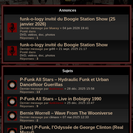
r
Annonces
c
funk-o-logy invité du Boogie Station Show (25
h
janvier 2026)
Dernier message par
bluesy
«
04 juin 2026 19:41
e
Posté dans
DVD, vidéos, doc, photos
Réponses :
1
g
funk-o-logy invité du Boogie Station Show
r
Dernier message par
jp86
«
21 sept. 2025 21:17
Posté dans
DVD, vidéos, doc, photos
o
Réponses :
3
o
Sujets
v
P-Funk All Stars – Hydraulic Funk et Urban
Dancefloor Guerillas
y
Dernier message par
funkiness
«
28 déc. 2025 15:58
Réponses :
13
P-Funk All Stars – Live in Bobigny 1990
Dernier message par
funkiness
«
25 déc. 2025 10:47
Réponses :
9
Bernie Worrell – Wave From The Wooniverse
Dernier message par
climaxx
«
07 mai 2025 12:33
Réponses :
2
[Livre] P-Funk, l'Odyssée de George Clinton (Real
Muzul)