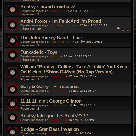
Bootsy's brand new bass!
Dernier message par
Wonder B
«
02 avr. 2012 19:27
Réponses :
2
André Foxxe - I'm Funk And I'm Proud
Dernier message par
Doc Emett Brown
«
25 févr. 2012 23:49
Réponses :
19
1
2
The John Hickey Band – Live
Dernier message par
Funkin' for fun
«
25 févr. 2012 19:15
Réponses :
3
Funkadelic - Toys
Dernier message par
Mutiny
«
12 févr. 2012 23:56
Réponses :
3
William "Bootsy" Collins - Take A Lickin' And Keep
On Kickin' / Shine-O-Myte (No Rap Version)
Dernier message par
Wonder B
«
12 janv. 2012 22:32
Réponses :
1
Gary & Garry – P Treasures
Dernier message par
funkiness
«
24 déc. 2011 03:07
Réponses :
7
11 11 11, dixit George Clinton
Dernier message par
funkiness
«
09 déc. 2011 14:32
Réponses :
2
Bootsy fabrique des Boots????
Dernier message par
Wonder B
«
16 nov. 2011 09:58
Dodge – Star Bass Invasion
Dernier message par
Wonder B
«
01 nov. 2011 09:14