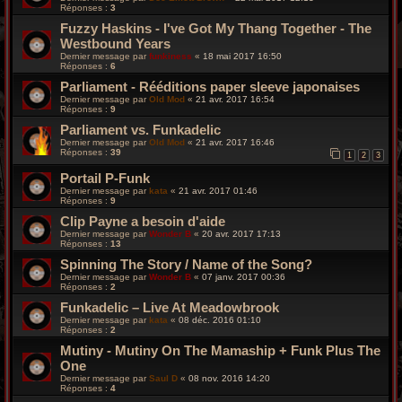
Réponses :
3
Fuzzy Haskins - I've Got My Thang Together - The
Westbound Years
Dernier message par
funkiness
«
18 mai 2017 16:50
Réponses :
6
Parliament - Rééditions paper sleeve japonaises
Dernier message par
Old Mod
«
21 avr. 2017 16:54
Réponses :
9
Parliament vs. Funkadelic
Dernier message par
Old Mod
«
21 avr. 2017 16:46
Réponses :
39
1
2
3
Portail P-Funk
Dernier message par
kata
«
21 avr. 2017 01:46
Réponses :
9
Clip Payne a besoin d'aide
Dernier message par
Wonder B
«
20 avr. 2017 17:13
Réponses :
13
Spinning The Story / Name of the Song?
Dernier message par
Wonder B
«
07 janv. 2017 00:36
Réponses :
2
Funkadelic – Live At Meadowbrook
Dernier message par
kata
«
08 déc. 2016 01:10
Réponses :
2
Mutiny - Mutiny On The Mamaship + Funk Plus The
One
Dernier message par
Saul D
«
08 nov. 2016 14:20
Réponses :
4