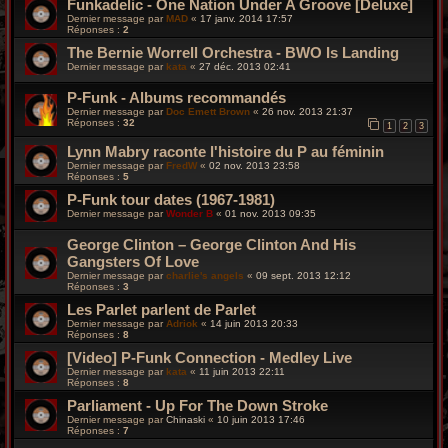
Funkadelic - One Nation Under A Groove [Deluxe]
Dernier message par
MAD
«
17 janv. 2014 17:57
Réponses :
2
The Bernie Worrell Orchestra - BWO Is Landing
Dernier message par
kata
«
27 déc. 2013 02:41
P-Funk - Albums recommandés
Dernier message par
Doc Emett Brown
«
26 nov. 2013 21:37
Réponses :
32
1
2
3
Lynn Mabry raconte l'histoire du P au féminin
Dernier message par
FredW
«
02 nov. 2013 23:58
Réponses :
5
P-Funk tour dates (1967-1981)
Dernier message par
Wonder B
«
01 nov. 2013 09:35
George Clinton – George Clinton And His
Gangsters Of Love
Dernier message par
charlie's angels
«
09 sept. 2013 12:12
Réponses :
3
Les Parlet parlent de Parlet
Dernier message par
Adriok
«
14 juin 2013 20:33
Réponses :
8
[Video] P-Funk Connection - Medley Live
Dernier message par
kata
«
11 juin 2013 22:11
Réponses :
8
Parliament - Up For The Down Stroke
Dernier message par
Chinaski
«
10 juin 2013 17:46
Réponses :
7