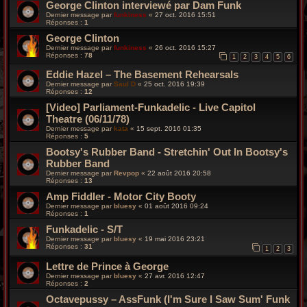
George Clinton interviewé par Dam Funk
Dernier message par
funkiness
«
27 oct. 2016 15:51
Réponses :
1
George Clinton
Dernier message par
funkiness
«
26 oct. 2016 15:27
Réponses :
78
1
2
3
4
5
6
Eddie Hazel – The Basement Rehearsals
Dernier message par
Saul D
«
25 oct. 2016 19:39
Réponses :
12
[Video] Parliament-Funkadelic - Live Capitol
Theatre (06/11/78)
Dernier message par
kata
«
15 sept. 2016 01:35
Réponses :
5
Bootsy's Rubber Band - Stretchin' Out In Bootsy's
Rubber Band
Dernier message par
Revpop
«
22 août 2016 20:58
Réponses :
13
Amp Fiddler - Motor City Booty
Dernier message par
bluesy
«
01 août 2016 09:24
Réponses :
1
Funkadelic - S/T
Dernier message par
bluesy
«
19 mai 2016 23:21
Réponses :
31
1
2
3
Lettre de Prince à George
Dernier message par
bluesy
«
27 avr. 2016 12:47
Réponses :
2
Octavepussy – AssFunk (I'm Sure I Saw Sum' Funk