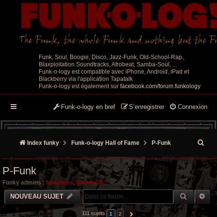
Funk, Soul, Boogie, Disco, Jazz-Funk, Old-School-Rap,
Blaxploitation Soundtracks, Afrobeat, Samba-Soul, ...
Funk-o-logy est compatible avec iPhone, Android, iPad et
Blackberry via l'application Tapatalk
Funk-o-logy est également sur
facebook.com/forum.funkology
Funk-o-logy en bref
S’enregistrer
Connexion
R
Index funky
Funk-o-logy Hall of Fame
P-Funk
e
P-Funk
c
Funky admins :
funkiness
,
Wonder B
h
RECHER
RE
NOUVEAU SUJET
e
111 sujets
1
2
SUIVANTE