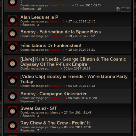
!
Dernier message par
Funkin' for fun
«
13 avr. 2015 09:24
Réponses :
15
1
2
Alan Leeds et le P
Dernier message par
Wonder B
«
27 oct. 2014 12:45
Réponses :
2
Bootsy - Fabrication de la Space Bass
Dernier message par
Wonder B
«
19 juin 2014 23:02
Félicitations Dr Funkenstein!
Dernier message par
Wonder B
«
18 juin 2014 08:21
[Livre] Kris Needs - George Clinton & The Cosmic
Odyssey Of The P-Funk Empire
Dernier message par
Adriok
«
05 juin 2014 18:18
[Video Clip] Bootsy & Friends - We're Gonna Party
Today
Dernier message par
Wonder B
«
04 juin 2014 18:12
Bootsy - Campagne Kickstarter
Dernier message par
Wonder B
«
05 mars 2014 10:20
Réponses :
1
Sweat Band - S/T
Dernier message par
bluesy
«
27 févr. 2014 21:48
Réponses :
3
Ray Chew & The Crew - Feelin' It
Dernier message par
bluesy
«
08 févr. 2014 12:31
Réponses :
7