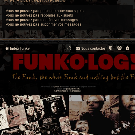
PERMISSIONS DU FORUM
Vous
ne pouvez pas
poster de nouveaux sujets
Vous
ne pouvez pas
répondre aux sujets
Vous
ne pouvez pas
modifier vos messages
Vous
ne pouvez pas
supprimer vos messages
Index funky
Nous contacter
Développé par
phpBB
® Forum Software © phpBB Limited
Traduit par
phpBB-fr.com
Confidentialité
|
Conditions