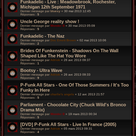
Funkadelic - Live : Meadowbrook, Rochester,
Michigan 12th September 1971
Dernier message par
bluesy
«
30 mai 2013 12:45
Réponses :
5
Uncle George reality show !
Dernier message par
Wonder B
«
30 mai 2013 05:09
Réponses :
5
Funkadelic - The Naz
Dernier message par
Doc Emett Brown
«
02 mai 2013 10:06
Réponses :
2
Brides Of Funkenstein - Shadows On The Wall
Shaped Like The Hat You Wore
Dernier message par
Adriok
«
26 avr. 2013 09:37
Réponses :
1
Bootsy - Ultra Wave
Dernier message par
Adriok
«
26 avr. 2013 09:33
Réponses :
9
P-Funk All Stars - One Of Those Summers / It's Too
Funky In Here
Dernier message par
charlie's angels
«
12 avr. 2013 21:57
Réponses :
5
Parliament - Chocolate City (Chuck Wild's Bronco
Drama Mix)
Dernier message par
Wonder B
«
19 mars 2013 00:34
Réponses :
5
[DVD] P-Funk All Stars - Live In France (2005)
Dernier message par
Adriok
«
05 mars 2013 09:31
Réponses :
4