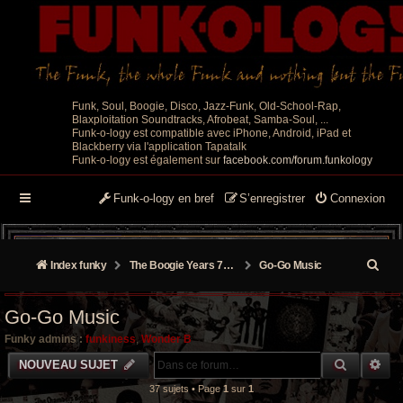
Funk, Soul, Boogie, Disco, Jazz-Funk, Old-School-Rap,
Blaxploitation Soundtracks, Afrobeat, Samba-Soul, ...
Funk-o-logy est compatible avec iPhone, Android, iPad et
Blackberry via l'application Tapatalk
Funk-o-logy est également sur
facebook.com/forum.funkology
Funk-o-logy en bref
S’enregistrer
Connexion
R
Index funky
The Boogie Years 70’s/80’s
Go-Go Music
e
Go-Go Music
c
Funky admins :
funkiness
,
Wonder B
h
RECHER
RE
NOUVEAU SUJET
e
37 sujets • Page
1
sur
1