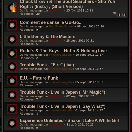
Chuck Brown & The Soul Searchers - Sho Yuh
Right / (Instr.) ; (Short Version)
Dernier message par
Wonder B
«
25 févr. 2012 15:23
Réponses :
20
1
2
Comment se danse la Go-Go...
Dernier message par
Doc Emett Brown
«
08 déc. 2011 20:30
Réponses :
9
Little Benny & The Masters
Dernier message par
Wonder B
«
28 sept. 2011 09:21
Réponses :
6
Redd's & The Boys – Hitt'n & Holding Live
Dernier message par
charlie's angels
«
16 sept. 2011 13:17
Réponses :
2
Trouble Funk - "Fire" (live)
Dernier message par
charlie's angels
«
09 sept. 2011 10:57
E.U. – Future Funk
Dernier message par
charlie's angels
«
05 sept. 2011 13:01
Réponses :
2
Trouble Funk - Live In Japan ("Mr Magic")
Dernier message par
Wonder B
«
02 sept. 2011 05:37
Réponses :
7
Trouble Funk - Live In Japan ("Say What")
Dernier message par
charlie's angels
«
01 sept. 2011 14:17
Réponses :
3
Experience Unlimited - Shake It Like A White Girl
Dernier message par
funkiness
«
31 août 2011 20:23
Réponses :
9