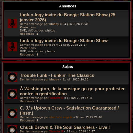
r
Annonces
c
funk-o-logy invité du Boogie Station Show (25
janvier 2026)
h
Dernier message par
bluesy
«
04 juin 2026 19:41
Posté dans
e
DVD, vidéos, doc, photos
Réponses :
1
g
funk-o-logy invité du Boogie Station Show
Dernier message par
jp86
«
21 sept. 2025 21:17
Posté dans
r
DVD, vidéos, doc, photos
Réponses :
3
o
Sujets
o
Trouble Funk - Funkin' The Classics
v
Dernier message par
bluesy
«
11 juin 2020 20:39
y
À Washington, de la musique go-go pour protester
contre la gentrification
Dernier message par
Wonder B
«
13 mai 2019 16:11
Réponses :
1
C. J.'s Uptown Crew - Satisfaction Guaranteed /
(Instr.)
Dernier message par
charlie's angels
«
03 avr. 2019 21:40
Réponses :
2
Chuck Brown & The Soul Searchers - Live !
Dernier message par
Wonder B
«
23 sept. 2018 10:47