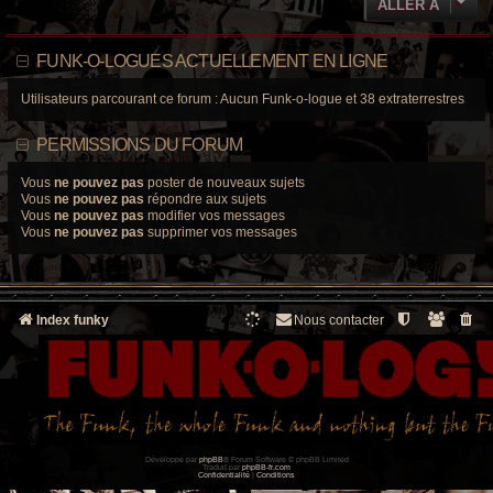
ALLER À
FUNK-O-LOGUES ACTUELLEMENT EN LIGNE
Utilisateurs parcourant ce forum : Aucun Funk-o-logue et 38 extraterrestres
PERMISSIONS DU FORUM
Vous
ne pouvez pas
poster de nouveaux sujets
Vous
ne pouvez pas
répondre aux sujets
Vous
ne pouvez pas
modifier vos messages
Vous
ne pouvez pas
supprimer vos messages
Index funky
Nous contacter
Développé par
phpBB
® Forum Software © phpBB Limited
Traduit par
phpBB-fr.com
Confidentialité
|
Conditions