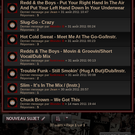
Redd & the Boys - Put Your Right Hand In The Air
And Put Your Left Hand Down In Your Underwear
Dernier message par
Jean
«
31 août 2011 10:47
Réponses :
5
Slug-Go - Crazy
Dernier message par
Wonder B
«
31 août 2011 00:24
Réponses :
2
Hot Cold Sweat - Meet Me At The Go-Go/Instr.
Dernier message par
Wonder B
«
31 août 2011 00:23
Réponses :
3
Redds & The Boys - Movin & Groovin/Short
Vocal/Dub Mix
Dernier message par
funkiness
«
31 août 2011 00:13
Réponses :
1
Trouble Funk - Still Smokin' (Hug A But)/Dub/Instr.
Dernier message par
funkiness
«
31 août 2011 00:08
Réponses :
2
Slim - It's In The Mix / (Instr.)
Dernier message par
Jean
«
30 août 2011 20:57
Réponses :
1
Chuck Brown – We Got This
Dernier message par
Wonder B
«
14 mars 2011 19:44
Réponses :
5
NOUVEAU SUJET
37 sujets • Page
1
sur
1