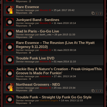
Réponses :
2
Rare Essence
Dernier message par
Wonder B
«
25 juil. 2017 20:42
Réponses :
21
1
2
Junkyard Band - Sardines
Dernier message par
Wonder B
«
11 mars 2016 10:14
Réponses :
5
Mad In Paris - Go-Go Live
Dernier message par
darth_critic
«
26 juin 2015 11:33
Réponses :
14
Rare Essence – The Reunion (Live At The Hyatt
Regency 9.11.2010)
Dernier message par
Wonder B
«
31 mars 2015 00:16
Réponses :
8
Trouble Funk Live DVD
Dernier message par
Wonder B
«
01 mars 2014 11:10
Jackie Boy & Nature's Creation - Freak-Unique/This
Groove Is Made For Funkin'
Dernier message par
funkiness
«
27 déc. 2013 14:34
Réponses :
9
Northeast Groovers - NEG
Dernier message par
Wonder B
«
25 nov. 2013 23:34
Réponses :
23
1
2
Trouble Funk – Straight Up Funk Go Go Style
Dernier message par
charlie's angels
«
14 nov. 2013 12:33
Réponses :
3