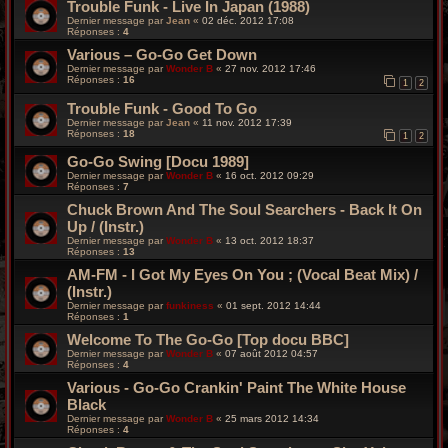
Trouble Funk - Live In Japan (1988)
Dernier message par
Jean
«
02 déc. 2012 17:08
Réponses :
4
Various – Go-Go Get Down
Dernier message par
Wonder B
«
27 nov. 2012 17:46
Réponses :
16
1
2
Trouble Funk - Good To Go
Dernier message par
Jean
«
11 nov. 2012 17:39
Réponses :
18
1
2
Go-Go Swing [Docu 1989]
Dernier message par
Wonder B
«
16 oct. 2012 09:29
Réponses :
7
Chuck Brown And The Soul Searchers - Back It On
Up / (Instr.)
Dernier message par
Wonder B
«
13 oct. 2012 18:37
Réponses :
13
AM-FM - I Got My Eyes On You ; (Vocal Beat Mix) /
(Instr.)
Dernier message par
funkiness
«
01 sept. 2012 14:44
Réponses :
1
Welcome To The Go-Go [Top docu BBC]
Dernier message par
Wonder B
«
07 août 2012 04:57
Réponses :
4
Various - Go-Go Crankin' Paint The White House
Black
Dernier message par
Wonder B
«
25 mars 2012 14:34
Réponses :
4