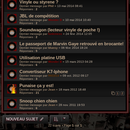
Vinyle ou styrene ?
Dernier message par
Phil
«
13 mai 2014 08:41
Réponses :
2
JBL de compétition
Dernier message par
Wonder B
«
10 mai 2014 10:40
Réponses :
2
Soundwagon (lecteur vinyle de poche !)
Dernier message par
funkiness
«
24 févr. 2014 12:05
Réponses :
2
Le passeport de Marvin Gaye retrouvé en brocante!
Dernier message par
bluesy
«
06 févr. 2014 18:24
Réponses :
5
Utilisation platine USB
Dernier message par
Wonder B
«
15 mars 2013 04:28
Réponses :
6
Convertiseur K7-Iphone
Dernier message par
RN1814
«
09 oct. 2012 09:17
Réponses :
3
Punaise ça y est!
Dernier message par
Jean
«
18 mars 2012 18:48
Réponses :
21
1
2
Snoop chien chien
Dernier message par
Jean
«
28 nov. 2011 19:53
Réponses :
6
NOUVEAU SUJET
22 sujets • Page
1
sur
1