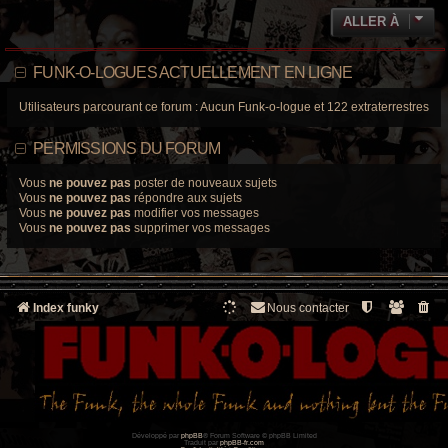
ALLER À
FUNK-O-LOGUES ACTUELLEMENT EN LIGNE
Utilisateurs parcourant ce forum : Aucun Funk-o-logue et 122 extraterrestres
PERMISSIONS DU FORUM
Vous
ne pouvez pas
poster de nouveaux sujets
Vous
ne pouvez pas
répondre aux sujets
Vous
ne pouvez pas
modifier vos messages
Vous
ne pouvez pas
supprimer vos messages
Index funky
Nous contacter
Développé par
phpBB
® Forum Software © phpBB Limited
Traduit par
phpBB-fr.com