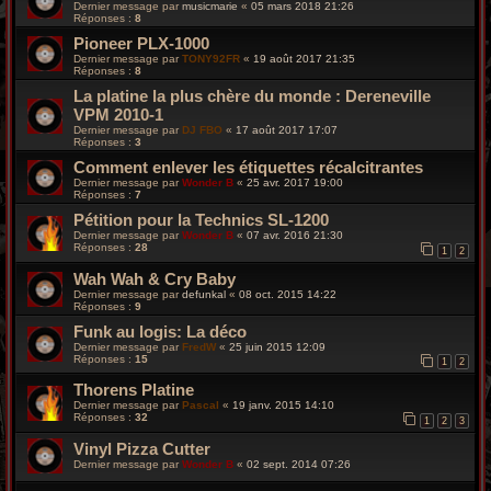
Dernier message par
musicmarie
«
05 mars 2018 21:26
Réponses :
8
Pioneer PLX-1000
Dernier message par
TONY92FR
«
19 août 2017 21:35
Réponses :
8
La platine la plus chère du monde : Dereneville
VPM 2010-1
Dernier message par
DJ FBO
«
17 août 2017 17:07
Réponses :
3
Comment enlever les étiquettes récalcitrantes
Dernier message par
Wonder B
«
25 avr. 2017 19:00
Réponses :
7
Pétition pour la Technics SL-1200
Dernier message par
Wonder B
«
07 avr. 2016 21:30
Réponses :
28
1
2
Wah Wah & Cry Baby
Dernier message par
defunkal
«
08 oct. 2015 14:22
Réponses :
9
Funk au logis: La déco
Dernier message par
FredW
«
25 juin 2015 12:09
Réponses :
15
1
2
Thorens Platine
Dernier message par
Pascal
«
19 janv. 2015 14:10
Réponses :
32
1
2
3
Vinyl Pizza Cutter
Dernier message par
Wonder B
«
02 sept. 2014 07:26