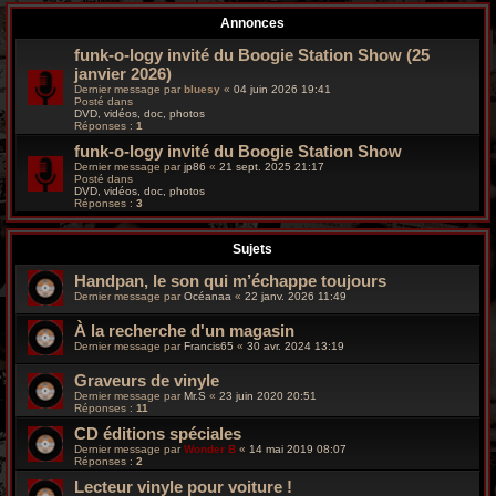
r
Annonces
c
funk-o-logy invité du Boogie Station Show (25
janvier 2026)
h
Dernier message par
bluesy
«
04 juin 2026 19:41
Posté dans
e
DVD, vidéos, doc, photos
Réponses :
1
g
funk-o-logy invité du Boogie Station Show
Dernier message par
jp86
«
21 sept. 2025 21:17
Posté dans
r
DVD, vidéos, doc, photos
Réponses :
3
o
Sujets
o
Handpan, le son qui m’échappe toujours
v
Dernier message par
Océanaa
«
22 janv. 2026 11:49
y
À la recherche d'un magasin
Dernier message par
Francis65
«
30 avr. 2024 13:19
Graveurs de vinyle
Dernier message par
Mr.S
«
23 juin 2020 20:51
Réponses :
11
CD éditions spéciales
Dernier message par
Wonder B
«
14 mai 2019 08:07
Réponses :
2
Lecteur vinyle pour voiture !