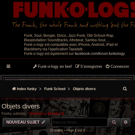
Funk, Soul, Boogie, Disco, Jazz-Funk, Old-School-Rap,
Blaxploitation Soundtracks, Afrobeat, Samba-Soul, ...
Funk-o-logy est compatible avec iPhone, Android, iPad et
Blackberry via l'application Tapatalk
Funk-o-logy est également sur
facebook.com/forum.funkology
Funk-o-logy en bref
S’enregistrer
Connexion
R
Index funky
Funk School
Objets divers
e
Objets divers
c
Funky admins :
funkiness
,
Wonder B
h
RECHER
RE
NOUVEAU SUJET
e
22 sujets • Page
1
sur
1