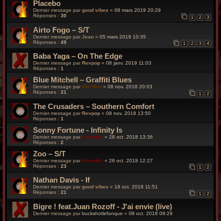
Placebo
Dernier message par
good vibes
«
08 mars 2019 20:29
Réponses :
30
1
2
3
Airto Fogo – S/T
Dernier message par
Jean
«
05 mars 2019 10:35
Réponses :
49
1
2
3
4
Baba Yaga – On The Edge
Dernier message par
Revpop
«
08 janv. 2019 11:03
Réponses :
1
Blue Mitchell – Graffiti Blues
Dernier message par
Old Mod
«
08 nov. 2018 20:03
Réponses :
21
1
2
The Crusaders – Southern Comfort
Dernier message par
Revpop
«
08 nov. 2018 13:50
Réponses :
1
Sonny Fortune - Infinity Is
Dernier message par
silverfox
«
28 oct. 2018 13:36
Réponses :
2
Zoo – S/T
Dernier message par
silverfox
«
26 oct. 2018 12:27
Réponses :
23
1
2
Nathan Davis - If
Dernier message par
good vibes
«
18 oct. 2018 11:51
Réponses :
21
1
2
Bigre ! feat.Juan Rozoff - J'ai envie (live)
Dernier message par
buckshotlefonque
«
08 oct. 2018 09:29