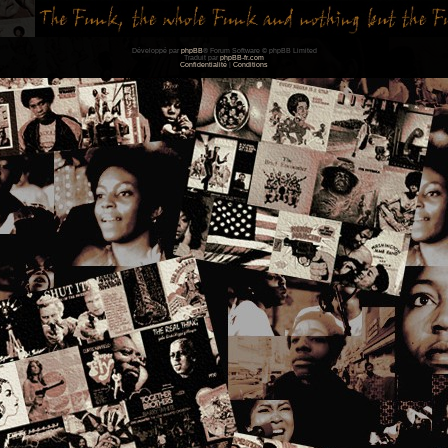
Développé par
phpBB
® Forum Software © phpBB Limited
Traduit par
phpBB-fr.com
Confidentialité
|
Conditions