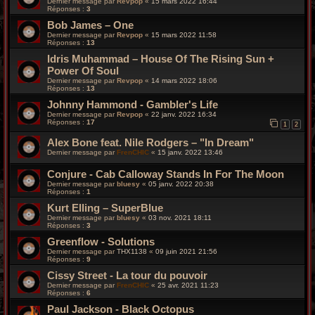
Dernier message par
Revpop
«
15 mars 2022 16:44
Réponses :
3
Bob James – One
Dernier message par
Revpop
«
15 mars 2022 11:58
Réponses :
13
Idris Muhammad – House Of The Rising Sun +
Power Of Soul
Dernier message par
Revpop
«
14 mars 2022 18:06
Réponses :
13
Johnny Hammond - Gambler's Life
Dernier message par
Revpop
«
22 janv. 2022 16:34
Réponses :
17
1
2
Alex Bone feat. Nile Rodgers – "In Dream"
Dernier message par
FrenCHIC
«
15 janv. 2022 13:46
Conjure - Cab Calloway Stands In For The Moon
Dernier message par
bluesy
«
05 janv. 2022 20:38
Réponses :
1
Kurt Elling – SuperBlue
Dernier message par
bluesy
«
03 nov. 2021 18:11
Réponses :
3
Greenflow - Solutions
Dernier message par
THX1138
«
09 juin 2021 21:56
Réponses :
9
Cissy Street - La tour du pouvoir
Dernier message par
FrenCHIC
«
25 avr. 2021 11:23
Réponses :
6
Paul Jackson - Black Octopus