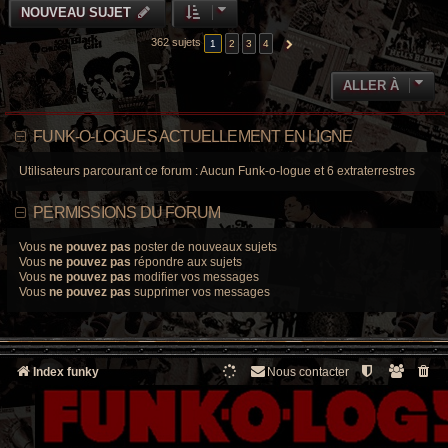
NOUVEAU SUJET
362 sujets
1
2
3
4
SUIVANTE
ALLER À
FUNK-O-LOGUES ACTUELLEMENT EN LIGNE
Utilisateurs parcourant ce forum : Aucun Funk-o-logue et 6 extraterrestres
PERMISSIONS DU FORUM
Vous
ne pouvez pas
poster de nouveaux sujets
Vous
ne pouvez pas
répondre aux sujets
Vous
ne pouvez pas
modifier vos messages
Vous
ne pouvez pas
supprimer vos messages
Index funky
Nous contacter