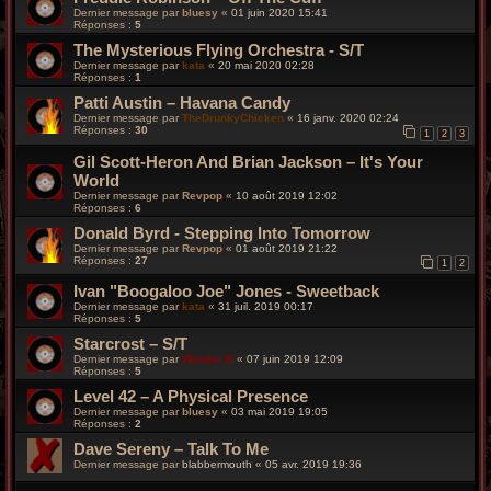
Dernier message par
bluesy
«
01 juin 2020 15:41
Réponses :
5
The Mysterious Flying Orchestra - S/T
Dernier message par
kata
«
20 mai 2020 02:28
Réponses :
1
Patti Austin – Havana Candy
Dernier message par
TheDrunkyChicken
«
16 janv. 2020 02:24
Réponses :
30
1
2
3
Gil Scott-Heron And Brian Jackson – It's Your
World
Dernier message par
Revpop
«
10 août 2019 12:02
Réponses :
6
Donald Byrd - Stepping Into Tomorrow
Dernier message par
Revpop
«
01 août 2019 21:22
Réponses :
27
1
2
Ivan "Boogaloo Joe" Jones - Sweetback
Dernier message par
kata
«
31 juil. 2019 00:17
Réponses :
5
Starcrost – S/T
Dernier message par
Wonder B
«
07 juin 2019 12:09
Réponses :
5
Level 42 – A Physical Presence
Dernier message par
bluesy
«
03 mai 2019 19:05
Réponses :
2
Dave Sereny – Talk To Me
Dernier message par
blabbermouth
«
05 avr. 2019 19:36