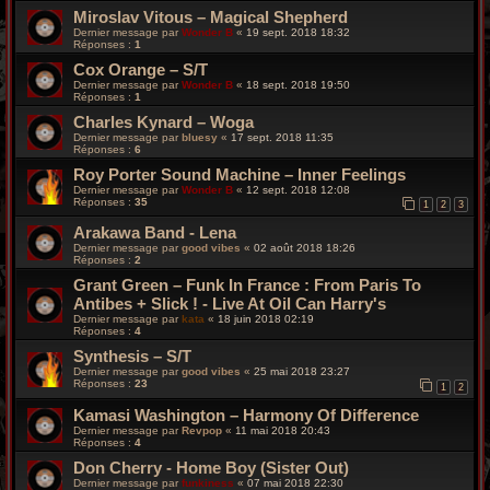
Miroslav Vitous – Magical Shepherd
Dernier message par
Wonder B
«
19 sept. 2018 18:32
Réponses :
1
Cox Orange – S/T
Dernier message par
Wonder B
«
18 sept. 2018 19:50
Réponses :
1
Charles Kynard – Woga
Dernier message par
bluesy
«
17 sept. 2018 11:35
Réponses :
6
Roy Porter Sound Machine – Inner Feelings
Dernier message par
Wonder B
«
12 sept. 2018 12:08
Réponses :
35
1
2
3
Arakawa Band - Lena
Dernier message par
good vibes
«
02 août 2018 18:26
Réponses :
2
Grant Green – Funk In France : From Paris To
Antibes + Slick ! - Live At Oil Can Harry's
Dernier message par
kata
«
18 juin 2018 02:19
Réponses :
4
Synthesis – S/T
Dernier message par
good vibes
«
25 mai 2018 23:27
Réponses :
23
1
2
Kamasi Washington – Harmony Of Difference
Dernier message par
Revpop
«
11 mai 2018 20:43
Réponses :
4
Don Cherry - Home Boy (Sister Out)
Dernier message par
funkiness
«
07 mai 2018 22:30