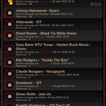
Dernier message par
silverfox
«
18 mars 2021 22:41
Réponses :
23
1
2
Johnny Hammond - Gears
Dernier message par
Revpop
«
18 mars 2021 17:11
Réponses :
12
Aldorande - S/T
Dernier message par
THX1138
«
02 févr. 2021 23:37
Réponses :
4
David Bowie – Black Tie White Noise
Dernier message par
kata
«
01 janv. 2021 18:44
Réponses :
1
Gary Bartz NTU Troop – Harlem Bush Music -
Uhuru
Dernier message par
funkiness
«
30 oct. 2020 16:43
Réponses :
3
Nile Rodgers – "Inside The Box"
Dernier message par
Wonder B
«
11 oct. 2020 09:31
Réponses :
1
Claude Nougaro – Nougayork
Dernier message par
Getfunkyfresh
«
29 juil. 2020 16:44
Réponses :
2
Sundance – S/T
Dernier message par
funkiness
«
23 juin 2020 17:14
Réponses :
1
Dieter Reith - Join Us
Dernier message par
Pekis
«
07 juin 2020 10:10
Réponses :
6
Freddie Robinson – Off The Cuff