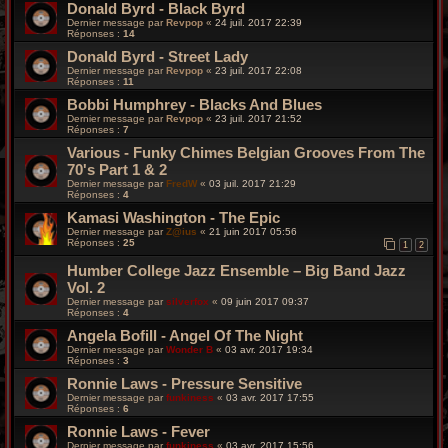
Donald Byrd - Black Byrd
Dernier message par
Revpop
«
24 juil. 2017 22:39
Réponses :
14
Donald Byrd - Street Lady
Dernier message par
Revpop
«
23 juil. 2017 22:08
Réponses :
11
Bobbi Humphrey - Blacks And Blues
Dernier message par
Revpop
«
23 juil. 2017 21:52
Réponses :
7
Various - Funky Chimes Belgian Grooves From The
70's Part 1 & 2
Dernier message par
FredW
«
03 juil. 2017 21:29
Réponses :
4
Kamasi Washington - The Epic
Dernier message par
Z@ius
«
21 juin 2017 05:56
Réponses :
25
1
2
Humber College Jazz Ensemble – Big Band Jazz
Vol. 2
Dernier message par
silverfox
«
09 juin 2017 09:37
Réponses :
4
Angela Bofill ‎- Angel Of The Night
Dernier message par
Wonder B
«
03 avr. 2017 19:34
Réponses :
3
Ronnie Laws - Pressure Sensitive
Dernier message par
funkiness
«
03 avr. 2017 17:55
Réponses :
6
Ronnie Laws - Fever
Dernier message par
funkiness
«
03 avr. 2017 15:56