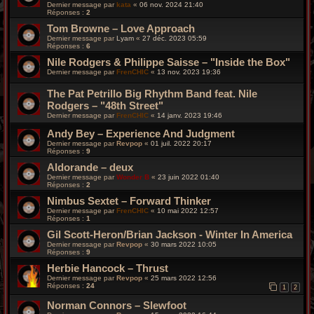
Dernier message par
kata
«
06 nov. 2024 21:40
Réponses :
2
Tom Browne – Love Approach
Dernier message par
Lyam
«
27 déc. 2023 05:59
Réponses :
6
Nile Rodgers & Philippe Saisse – "Inside the Box"
Dernier message par
FrenCHIC
«
13 nov. 2023 19:36
The Pat Petrillo Big Rhythm Band feat. Nile
Rodgers – "48th Street"
Dernier message par
FrenCHIC
«
14 janv. 2023 19:46
Andy Bey – Experience And Judgment
Dernier message par
Revpop
«
01 juil. 2022 20:17
Réponses :
9
Aldorande – deux
Dernier message par
Wonder B
«
23 juin 2022 01:40
Réponses :
2
Nimbus Sextet – Forward Thinker
Dernier message par
FrenCHIC
«
10 mai 2022 12:57
Réponses :
1
Gil Scott-Heron/Brian Jackson - Winter In America
Dernier message par
Revpop
«
30 mars 2022 10:05
Réponses :
9
Herbie Hancock – Thrust
Dernier message par
Revpop
«
25 mars 2022 12:56
Réponses :
24
1
2
Norman Connors – Slewfoot