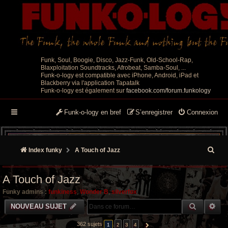
Funk, Soul, Boogie, Disco, Jazz-Funk, Old-School-Rap,
Blaxploitation Soundtracks, Afrobeat, Samba-Soul, ...
Funk-o-logy est compatible avec iPhone, Android, iPad et
Blackberry via l'application Tapatalk
Funk-o-logy est également sur
facebook.com/forum.funkology
Funk-o-logy en bref
S’enregistrer
Connexion
R
Index funky
A Touch of Jazz
e
A Touch of Jazz
c
Funky admins :
funkiness
,
Wonder B
,
silverfox
h
RECHER
RE
NOUVEAU SUJET
e
362 sujets
1
2
3
4
SUIVANTE