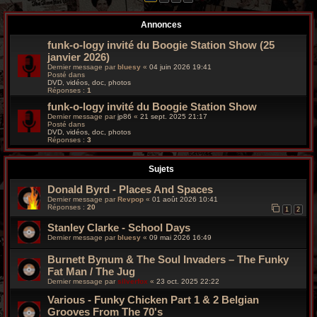
r
Annonces
c
funk-o-logy invité du Boogie Station Show (25
h
janvier 2026)
Dernier message par
bluesy
«
04 juin 2026 19:41
e
Posté dans
DVD, vidéos, doc, photos
Réponses :
1
g
funk-o-logy invité du Boogie Station Show
r
Dernier message par
jp86
«
21 sept. 2025 21:17
Posté dans
DVD, vidéos, doc, photos
o
Réponses :
3
o
Sujets
v
Donald Byrd - Places And Spaces
Dernier message par
Revpop
«
01 août 2026 10:41
y
Réponses :
20
1
2
Stanley Clarke - School Days
Dernier message par
bluesy
«
09 mai 2026 16:49
Burnett Bynum & The Soul Invaders – The Funky
Fat Man / The Jug
Dernier message par
silverfox
«
23 oct. 2025 22:22
Various ‎- Funky Chicken Part 1 & 2 Belgian
Grooves From The 70's