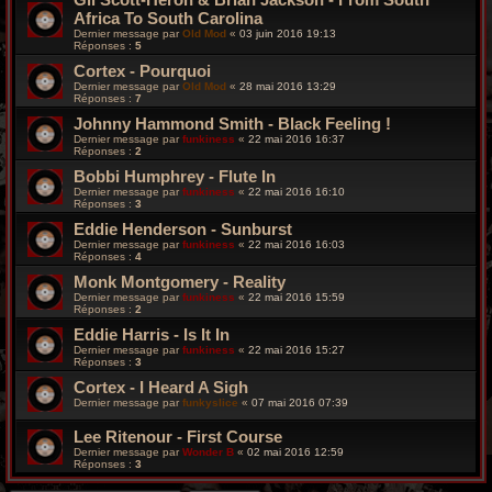
Africa To South Carolina
Dernier message par
Old Mod
«
03 juin 2016 19:13
Réponses :
5
Cortex - Pourquoi
Dernier message par
Old Mod
«
28 mai 2016 13:29
Réponses :
7
Johnny Hammond Smith - Black Feeling !
Dernier message par
funkiness
«
22 mai 2016 16:37
Réponses :
2
Bobbi Humphrey - Flute In
Dernier message par
funkiness
«
22 mai 2016 16:10
Réponses :
3
Eddie Henderson - Sunburst
Dernier message par
funkiness
«
22 mai 2016 16:03
Réponses :
4
Monk Montgomery - Reality
Dernier message par
funkiness
«
22 mai 2016 15:59
Réponses :
2
Eddie Harris - Is It In
Dernier message par
funkiness
«
22 mai 2016 15:27
Réponses :
3
Cortex - I Heard A Sigh
Dernier message par
funkyslice
«
07 mai 2016 07:39
Lee Ritenour - First Course
Dernier message par
Wonder B
«
02 mai 2016 12:59
Réponses :
3