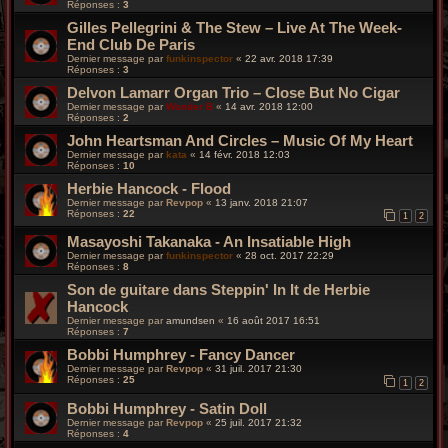
Réponses :
3
Gilles Pellegrini & The Stew – Live At The Week-
End Club De Paris
Dernier message par
funkinspector
«
22 avr. 2018 17:39
Réponses :
3
Delvon Lamarr Organ Trio – Close But No Cigar
Dernier message par
Wonder B
«
14 avr. 2018 12:00
Réponses :
2
John Heartsman And Circles – Music Of My Heart
Dernier message par
kata
«
14 févr. 2018 12:03
Réponses :
10
Herbie Hancock - Flood
Dernier message par
Revpop
«
13 janv. 2018 21:07
Réponses :
22
1
2
Masayoshi Takanaka - An Insatiable High
Dernier message par
funkinspector
«
28 oct. 2017 22:29
Réponses :
8
Son de guitare dans Steppin' In It de Herbie
Hancock
Dernier message par
amundsen
«
16 août 2017 16:51
Réponses :
7
Bobbi Humphrey - Fancy Dancer
Dernier message par
Revpop
«
31 juil. 2017 21:30
Réponses :
25
1
2
Bobbi Humphrey - Satin Doll
Dernier message par
Revpop
«
25 juil. 2017 21:32
Réponses :
4