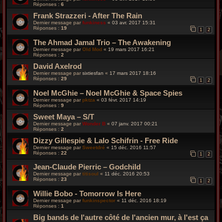
Réponses :
6
Frank Strazzeri - After The Rain
Dernier message par
funkiness
«
03 avr. 2017 15:31
Réponses :
19
1
2
The Ahmad Jamal Trio ‎– The Awakening
Dernier message par
Old Mod
«
19 mars 2017 16:21
Réponses :
2
David Axelrod
Dernier message par
sixtiesfan
«
17 mars 2017 18:16
Réponses :
29
1
2
Noel McGhie ‎– Noel McGhie & Space Spies
Dernier message par
pktza
«
03 févr. 2017 14:19
Réponses :
9
Sweet Maya – S/T
Dernier message par
Wonder B
«
07 janv. 2017 00:21
Réponses :
2
Dizzy Gillespie & Lalo Schifrin - Free Ride
Dernier message par
Sweetdré
«
15 déc. 2016 11:57
Réponses :
22
1
2
Jean-Claude Pierric – Godchild
Dernier message par
titisoul
«
11 déc. 2016 20:53
Réponses :
23
1
2
Willie Bobo - Tomorrow Is Here
Dernier message par
funkinspector
«
11 déc. 2016 18:19
Réponses :
1
Big bands de l'autre côté de l'ancien mur, à l'est ça