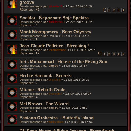
groove
Dernier message par
Wonder B
«
27 oct. 2016 16:28
Réponses :
45
1
2
3
4
Spektar - Nepoznate Boje Spektra
Dernier message par
funkiness
«
25 oct. 2016 16:25
Réponses :
1
Monk Montgomery - Bass Odyssey
Dernier message par
Delbin01
«
15 juil. 2016 00:16
Réponses :
6
Jean-Claude Pelletier - Streaking !
Dernier message par
leroipompon
«
14 juil. 2016 12:26
Réponses :
67
1
2
3
4
5
Idris Muhammad - House of the Rising Sun
Dernier message par
bluesy
«
03 juil. 2016 18:37
Réponses :
1
Herbie Hancock - Secrets
Dernier message par
Old Mod
«
01 juil. 2016 16:38
Réponses :
7
Mtume - Rebirth Cycle
Dernier message par
Sweetdré
«
22 juin 2016 08:07
Réponses :
4
Mel Brown - The Wizard
Dernier message par
bluesy
«
12 juin 2016 03:59
Réponses :
5
Fabiano Orchestra – Butterfly Island
Dernier message par
funkyslice
«
05 juin 2016 17:54
Gil Scott-Heron & Brian Jackson - From South