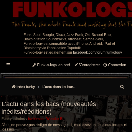
Funk, Soul, Boogie, Disco, Jazz-Funk, Old-School-Rap,
Blaxploitation Soundtracks, Afrobeat, Samba-Soul, ...
Funk-o-logy est compatible avec iPhone, Android, iPad et
Blackberry via l'application Tapatalk
Funk-o-logy est également sur
facebook.com/forum.funkology
Funk-o-logy en bref
S’enregistrer
Connexion
R
Index funky
L'actu dans les bacs (nouveautés, inédits/rééditions)
e
L'actu dans les bacs (nouveautés,
c
inédits/rééditions)
h
Funky admins :
funkiness
,
Wonder B
e
Vous ne pouvez pas rédiger de message ici, choisissez un des sous-forums ci-
dessus