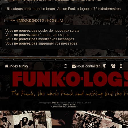
Utilisateurs parcourant ce forum : Aucun Funk-o-logue et 72 extraterrestres
PERMISSIONS DU FORUM
Vous
ne pouvez pas
poster de nouveaux sujets
Vous
ne pouvez pas
répondre aux sujets
Vous
ne pouvez pas
modifier vos messages
Vous
ne pouvez pas
supprimer vos messages
Index funky
Nous contacter
Développé par
phpBB
® Forum Software © phpBB Limited
Traduit par
phpBB-fr.com
Confidentialité
|
Conditions