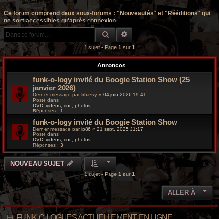
r
Ce forum comprend deux sous-forums : "Nouveautés" et "Rééditions" qui
c
ne sont accessibles qu'après connexion
RECHERCHE GROOVY
RECHERCHE AVANCÉE
h
1 sujet • Page
1
sur
1
e
g
Annonces
funk-o-logy invité du Boogie Station Show (25
r
janvier 2026)
Dernier message par
bluesy
«
04 juin 2026 19:41
o
Posté dans
DVD, vidéos, doc, photos
Réponses :
1
o
funk-o-logy invité du Boogie Station Show
v
Dernier message par
jp86
«
21 sept. 2025 21:17
Posté dans
DVD, vidéos, doc, photos
y
Réponses :
3
NOUVEAU SUJET
1 sujet • Page
1
sur
1
ALLER À
FUNK-O-LOGUES ACTUELLEMENT EN LIGNE