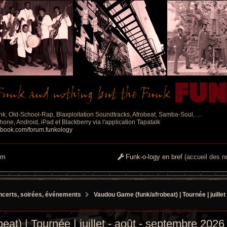
nk, Old-School-Rap, Blaxploitation Soundtracks, Afrobeat, Samba-Soul, ...
one, Android, iPad et Blackberry via l'application Tapatalk
ebook.com/forum.funkology
um
Funk-o-logy en bref
(accueil des no
certs, soirées, événements
Vaudou Game (funk/afrobeat) | Tournée | juille
t) | Tournée | juillet - août - septembre 2026