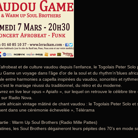
d'afrobeat et de culture vaudou depuis l'enfance, le Togolais Peter Sol
 Game un voyage dans l'âge d'or de la soul et du rhythm’n’blues afric
le entre harmonies a capella inspirées du vaudou, sonorités et rythm
’est le mariage réussi du traditionnel, du rétro et du moderne.
rez en live leur opus « Apiafo », sur lequel on retrouve le célèbre titr
 sur Radio Nova.
unk africain vintage mâtiné de chant vaudou : le Togolais Peter Solo et
isent dans une cérémonie échevelée », Télérama
artie : Warm Up Soul Brothers (Radio Mille Pattes)
atines, les Soul Brothers dégaineront leurs pépites des 70’s en mode soul,