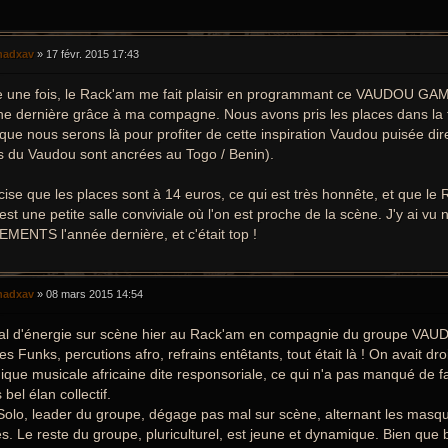
adxav
»
17 févr. 2015 17:43
 une fois, le Rack'am me fait plaisir en programmant ce VAUDOU GAME
e dernière grâce à ma compagne. Nous avons pris les places dans la f
r que nous serons là pour profiter de cette inspiration Vaudou puisée di
s du Vaudou sont ancrées au Togo / Benin).
cise que les places sont à 14 euros, ce qui est très honnête, et que l
 est une petite salle conviviale où l'on est proche de la scène. J'y ai 
MENTS l'année dernière, et c'était top !
adxav
»
08 mars 2015 14:54
al d'énergie sur scène hier au Rack'am en compagnie du groupe VA
s Funks, percutions afro, refrains entêtants, tout était là ! On avait dr
que musicale africaine dite responsoriale, ce qui n'a pas manqué de fai
 bel élan collectif.
Solo, leader du groupe, dégage pas mal sur scène, alternant les masqu
es. Le reste du groupe, pluriculturel, est jeune et dynamique. Bien que