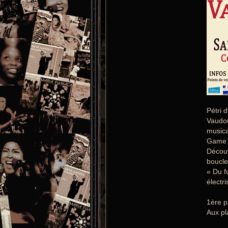
Pétri 
Vaudou
musica
Game c
Découv
boucle
« Du f
électr
1ère p
Aux pl