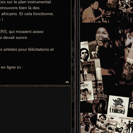
es sur le plan instrumental.
etrouvons bien là des
africains. Et cela fonctionne,
 !
ERS, qui mixaient assez
 devait suivre.
artistes pour félicitations et
n ligne ici :
H
a
u
t