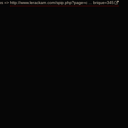
fos =>
http://www.lerackam.com/spip.php?page=c ... brique=345