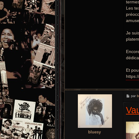
termes
Les te
préocc
amuse,
Je sui
platem
Encore
dédica
Et pou
https:
M
par
b
e
s
Va
s
a
g
e
bluesy