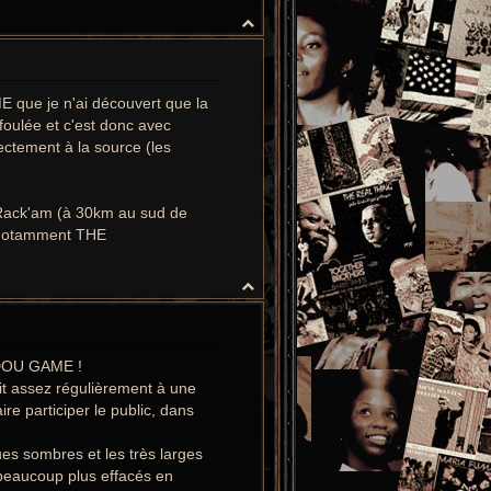
H
a
u
t
 que je n'ai découvert que la
oulée et c'est donc avec
rectement à la source (les
e Rack'am (à 30km au sud de
vu notamment THE
H
a
u
t
UDOU GAME !
oit assez régulièrement à une
re participer le public, dans
es sombres et les très larges
 beaucoup plus effacés en