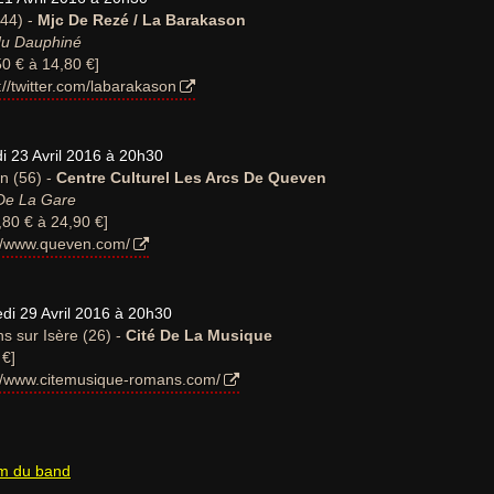
44) -
Mjc De Rezé / La Barakason
du Dauphiné
50 € à 14,80 €]
://twitter.com/labarakason
 23 Avril 2016 à 20h30
n (56) -
Centre Culturel Les Arcs De Queven
De La Gare
,80 € à 24,90 €]
://www.queven.com/
di 29 Avril 2016 à 20h30
 sur Isère (26) -
Cité De La Musique
 €]
://www.citemusique-romans.com/
um du band