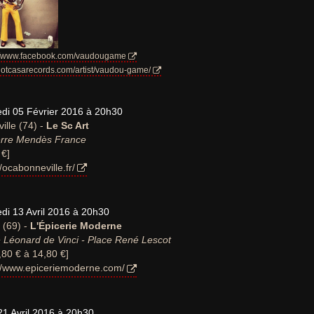
://www.facebook.com/vaudougame
/hotcasarecords.com/artist/vaudou-game/
di 05 Février 2016 à 20h30
ille (74) -
Le Sc Art
erre Mendès France
 €]
//ocabonneville.fr/
di 13 Avril 2016 à 20h30
 (69) -
L'Épicerie Moderne
 Léonard de Vinci - Place René Lescot
,80 € à 14,80 €]
://www.epiceriemoderne.com/
21 Avril 2016 à 20h30