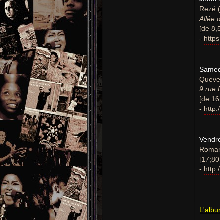
Rezé (
Allée 
[de 8,
-
https
Samedi
Queve
9 rue 
[de 16
-
http
Vendre
Romans
[17;80
-
http
L'alb