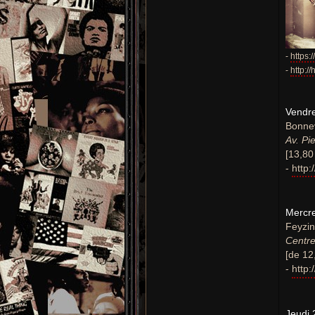
-
https
-
http:/
Vendre
Bonnev
Av. Pi
[13,80
-
http:
Mercre
Feyzin
Centre
[de 12
-
http
Jeudi 