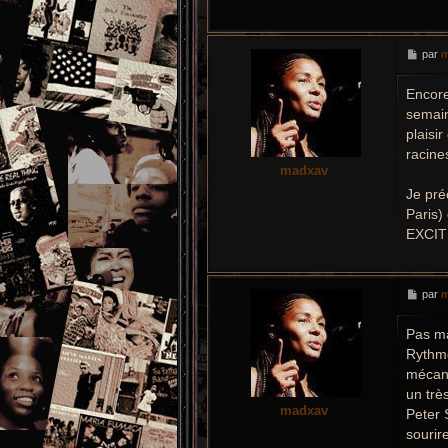
M
par
m
e
s
Encore
s
a
semain
g
e
plaisi
racine
madxav
Je pré
Paris)
EXCITE
M
par
m
e
s
Pas m
s
a
Rythme
g
e
mécani
un très
madxav
Peter 
sourir