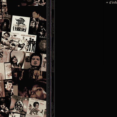
+ d’in