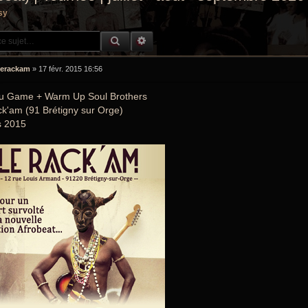
sy
RECHERCHE GROOVY
RECHERCHE AVANCÉE
erackam
»
17 févr. 2015 16:56
u Game + Warm Up Soul Brothers
k'am (91 Brétigny sur Orge)
s 2015