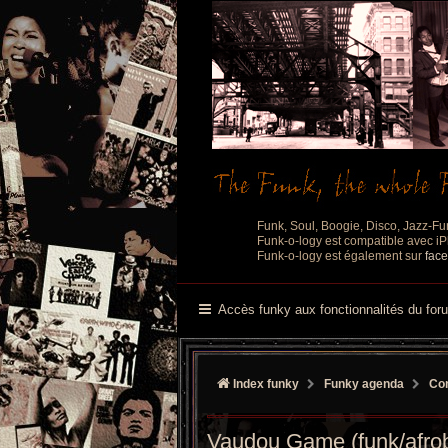
Funk, Soul, Boogie, Disco, Jazz-Fu
Funk-o-logy est compatible avec iPh
Funk-o-logy est également sur
fac
Accès funky aux fonctionnalités du for
Index funky
Funky agenda
Con
Vaudou Game (funk/afrobea