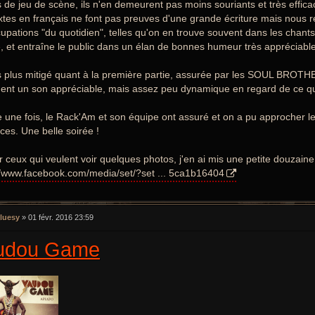
 de jeu de scène, ils n'en demeurent pas moins souriants et très efficac
xtes en français ne font pas preuves d'une grande écriture mais nous r
upations "du quotidien", telles qu'on en trouve souvent dans les chants 
 et entraîne le public dans un élan de bonnes humeur très appréciable
s plus mitigé quant à la première partie, assurée par les SOUL BROTH
ent un son appréciable, mais assez peu dynamique en regard de ce qui
 une fois, le Rack'Am et son équipe ont assuré et on a pu approcher les 
ces. Une belle soirée !
r ceux qui veulent voir quelques photos, j'en ai mis une petite douzaine e
//www.facebook.com/media/set/?set ... 5ca1b16404
luesy
»
01 févr. 2016 23:59
udou Game